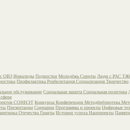
с ОВЗ
Инвалиды
Подростки
Молодёжь
Сироты
Люди с РАС
ТЖ
ностика
Профилактика
Реабилитация
Социализация
Творчество
льное обслуживание
Социальная защита
Социальная политика
 сфере
роектов СОННЭТ
Конкурсы
Конференции
Методбиблиотека
Мет
еты
Презентации
Сценарии
Программы и проекты
Цифровые те
ащитника Отечества
Гранты
Истории успеха
Нацпроекты
Памятн