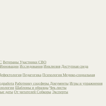
С
Ветераны
Участники СВО
Инновации
Исследования
Инклюзия
Доступная среда
Дефектология
Педагогика
Психология
Медико-социальная
одработа
Работнику соцсферы
Документы
Игры и упражнения
хнологии
Шаблоны и образцы
Чек-листы
ые даты
От читателей
Собкоры
Эксперты