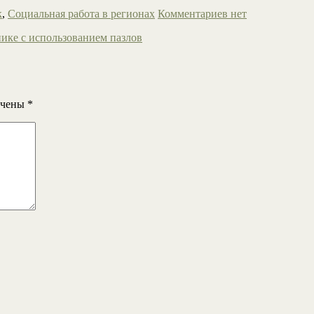
к
,
Социальная работа в регионах
Комментариев нет
ике с использованием пазлов
ечены
*