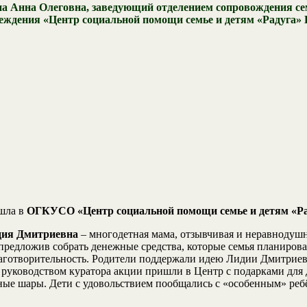
а Анна Олеговна, заведующий отделением сопровождения се
еждения «Центр социальной помощи семье и детям «Радуга» Б
шла в
ОГКУСО «Центр социальной помощи семье и детям «Рад
дия Дмитриевна
– многодетная мама, отзывчивая и неравнодушн
предложив собрать денежные средства, которые семья планировал
 благотворительность. Родители поддержали идею Лидии Дмитрие
д руководством куратора акции пришли в Центр с подарками для
шные шары. Дети с удовольствием пообщались с «особенным» ре