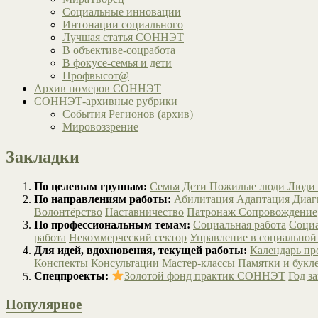
Социальные инновации
Интонации социального
Лучшая статья СОННЭТ
В объективе-соцработа
В фокусе-семья и дети
Профвысот@
Архив номеров СОННЭТ
СОННЭТ-архивные рубрики
События Регионов (архив)
Мировоззрение
Закладки
По целевым группам:
Семья
Дети
Пожилые люди
Люди 
По направлениям работы:
Абилитация
Адаптация
Диаг
Волонтёрство
Наставничество
Патронаж
Сопровождение
По профессиональным темам:
Социальная работа
Социа
работа
Некоммерческий сектор
Управление в социальной
Для идей, вдохновения, текущей работы:
Календарь п
Конспекты
Консультации
Мастер-классы
Памятки и букл
Спецпроекты:
Золотой фонд практик СОННЭТ
Год з
Популярное