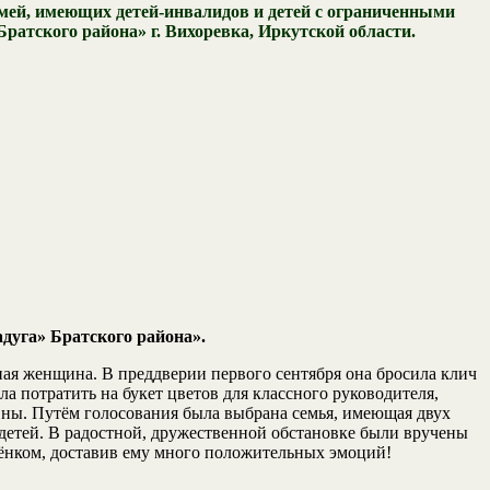
мей, имеющих детей-инвалидов и детей с ограниченными
ратского района» г. Вихоревка, Иркутской области.
уга» Братского района».
ая женщина. В преддверии первого сентября она бросила клич
а потратить на букет цветов для классного руководителя,
вны. Путём голосования была выбрана семья, имеющая двух
 детей. В радостной, дружественной обстановке были вручены
бёнком, доставив ему много положительных эмоций!