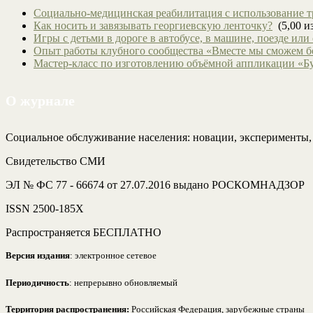
Социально-медицинская реабилитация с использование т
Как носить и завязывать георгиевскую ленточку?
(5,00 из
Игры с детьми в дороге в автобусе, в машине, поезде или
Опыт работы клубного сообщества «Вместе мы сможем 
Мастер-класс по изготовлению объёмной аппликации «Б
О журнале
Социальное обслуживание населения: новации, эксперименты
Свидетельство СМИ
ЭЛ № ФС 77 - 66674 от 27.07.2016 выдано РОСКОМНАДЗОР
ISSN 2500-185Х
Распространяется БЕСПЛАТНО
Версия издания
: электронное сетевое
Периодичность
: непрерывно обновляемый
Территория распространения:
Российская Федерация, зарубежные страны