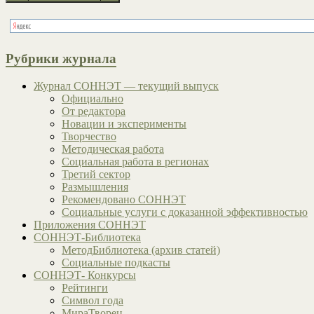
Рубрики журнала
Журнал СОННЭТ — текущий выпуск
Официально
От редактора
Новации и эксперименты
Творчество
Методическая работа
Социальная работа в регионах
Третий сектор
Размышления
Рекомендовано СОННЭТ
Социальные услуги с доказанной эффективностью
Приложения СОННЭТ
СОННЭТ-Библиотека
МетодБиблиотека (архив статей)
Социальные подкасты
СОННЭТ- Конкурсы
Рейтинги
Символ года
МираТворец