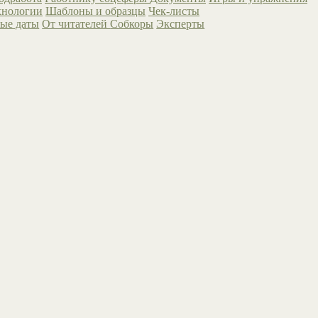
хнологии
Шаблоны и образцы
Чек-листы
ые даты
От читателей
Собкоры
Эксперты