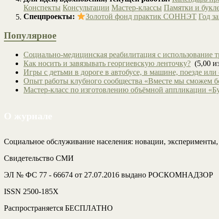
Конспекты
Консультации
Мастер-классы
Памятки и букл
Спецпроекты:
Золотой фонд практик СОННЭТ
Год з
Популярное
Социально-медицинская реабилитация с использование т
Как носить и завязывать георгиевскую ленточку?
(5,00 из
Игры с детьми в дороге в автобусе, в машине, поезде или
Опыт работы клубного сообщества «Вместе мы сможем 
Мастер-класс по изготовлению объёмной аппликации «Б
О журнале
Социальное обслуживание населения: новации, эксперименты
Свидетельство СМИ
ЭЛ № ФС 77 - 66674 от 27.07.2016 выдано РОСКОМНАДЗОР
ISSN 2500-185Х
Распространяется БЕСПЛАТНО