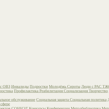
с ОВЗ
Инвалиды
Подростки
Молодёжь
Сироты
Люди с РАС
ТЖ
ностика
Профилактика
Реабилитация
Социализация
Творчество
льное обслуживание
Социальная защита
Социальная политика
 сфере
роектов СОННЭТ
Конкурсы
Конференции
Методбиблиотека
Мет