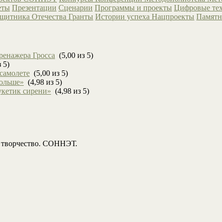
еты
Презентации
Сценарии
Программы и проекты
Цифровые те
ащитника Отечества
Гранты
Истории успеха
Нацпроекты
Памятн
ренажера Гросса
(5,00 из 5)
 5)
 самолете
(5,00 из 5)
больше»
(4,98 из 5)
укетик сирени»
(4,98 из 5)
, творчество. СОННЭТ.