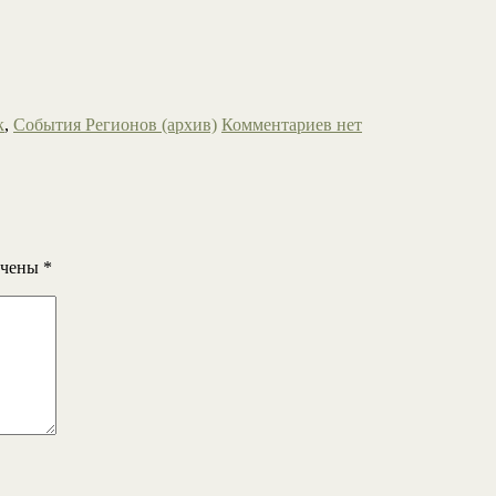
к
,
События Регионов (архив)
Комментариев нет
ечены
*