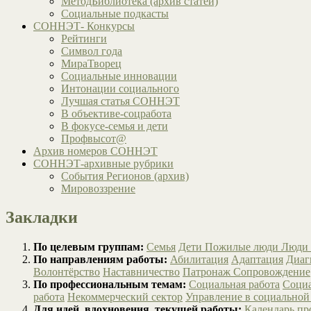
МетодБиблиотека (архив статей)
Социальные подкасты
СОННЭТ- Конкурсы
Рейтинги
Символ года
МираТворец
Социальные инновации
Интонации социального
Лучшая статья СОННЭТ
В объективе-соцработа
В фокусе-семья и дети
Профвысот@
Архив номеров СОННЭТ
СОННЭТ-архивные рубрики
События Регионов (архив)
Мировоззрение
Закладки
По целевым группам:
Семья
Дети
Пожилые люди
Люди 
По направлениям работы:
Абилитация
Адаптация
Диаг
Волонтёрство
Наставничество
Патронаж
Сопровождение
По профессиональным темам:
Социальная работа
Социа
работа
Некоммерческий сектор
Управление в социальной
Для идей, вдохновения, текущей работы:
Календарь п