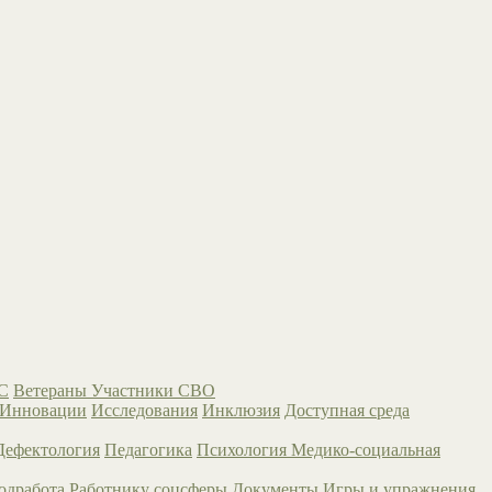
С
Ветераны
Участники СВО
Инновации
Исследования
Инклюзия
Доступная среда
Дефектология
Педагогика
Психология
Медико-социальная
одработа
Работнику соцсферы
Документы
Игры и упражнения