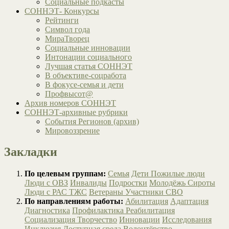
Социальные подкасты
СОННЭТ- Конкурсы
Рейтинги
Символ года
МираТворец
Социальные инновации
Интонации социального
Лучшая статья СОННЭТ
В объективе-соцработа
В фокусе-семья и дети
Профвысот@
Архив номеров СОННЭТ
СОННЭТ-архивные рубрики
События Регионов (архив)
Мировоззрение
Закладки
По целевым группам:
Семья
Дети
Пожилые люди
Люди с ОВЗ
Инвалиды
Подростки
Молодёжь
Сироты
Люди с РАС
ТЖС
Ветераны
Участники СВО
По направлениям работы:
Абилитация
Адаптация
Диагностика
Профилактика
Реабилитация
Социализация
Творчество
Инновации
Исследования
Инклюзия
Доступная среда
Волонтёрство