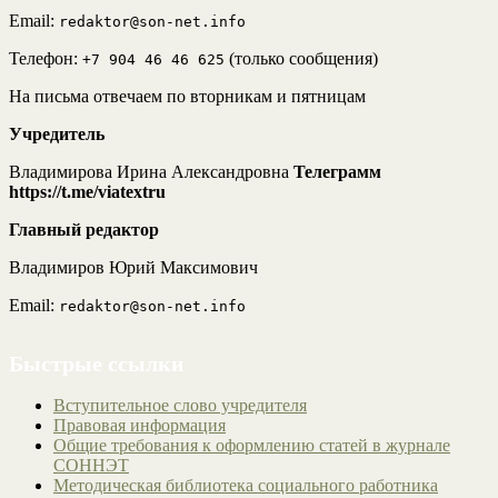
Email:
redaktor@son-net.info
Телефон:
(только сообщения)
+7 904 46 46 625
На письма отвечаем по вторникам и пятницам
Учредитель
Владимирова Ирина Александровна
Телеграмм
https://t.me/viatextru
Главный редактор
Владимиров Юрий Максимович
Email:
redaktor@son-net.info
Быстрые ссылки
Вступительное слово учредителя
Правовая информация
Общие требования к оформлению статей в журнале
СОННЭТ
Методическая библиотека социального работника