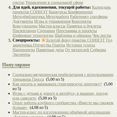
сектор
Управление в социальной сфере
Для идей, вдохновения, текущей работы:
Календарь
проектов СОННЭТ
Конкурсы
Конференции
Методбиблиотека
Методработа
Работнику соцсферы
Документы
Игры и упражнения
Конспекты
Консультации
Мастер-классы
Памятки и буклеты
Презентации
Сценарии
Программы и проекты
Цифровые технологии
Шаблоны и образцы
Чек-листы
Спецпроекты:
Золотой фонд практик СОННЭТ
Год
защитника Отечества
Гранты
Истории успеха
Нацпроекты
Памятные даты
От читателей
Собкоры
Эксперты
Популярное
Социально-медицинская реабилитация с использование
тренажера Гросса
(5,00 из 5)
Как носить и завязывать георгиевскую ленточку?
(5,00
из 5)
Игры с детьми в дороге в автобусе, в машине, поезде
или самолете
(5,00 из 5)
Опыт работы клубного сообщества «Вместе мы сможем
больше»
(4,98 из 5)
Мастер-класс по изготовлению объёмной аппликации
«Букетик сирени»
(4,98 из 5)