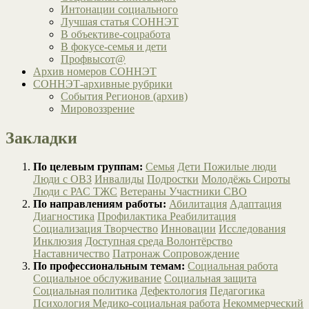
Интонации социального
Лучшая статья СОННЭТ
В объективе-соцработа
В фокусе-семья и дети
Профвысот@
Архив номеров СОННЭТ
СОННЭТ-архивные рубрики
События Регионов (архив)
Мировоззрение
Закладки
По целевым группам:
Семья
Дети
Пожилые люди
Люди с ОВЗ
Инвалиды
Подростки
Молодёжь
Сироты
Люди с РАС
ТЖС
Ветераны
Участники СВО
По направлениям работы:
Абилитация
Адаптация
Диагностика
Профилактика
Реабилитация
Социализация
Творчество
Инновации
Исследования
Инклюзия
Доступная среда
Волонтёрство
Наставничество
Патронаж
Сопровождение
По профессиональным темам:
Социальная работа
Социальное обслуживание
Социальная защита
Социальная политика
Дефектология
Педагогика
Психология
Медико-социальная работа
Некоммерческий