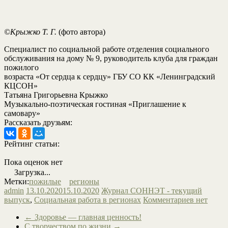
©Крыжко Т. Г.
(фото автора)
Специалист по социальной работе отделения социального
обслуживания на дому № 9, руководитель клуба для граждан
пожилого
возраста «От сердца к сердцу» ГБУ СО КК «Ленинградский
КЦСОН»
Татьяна Григорьевна Крыжко
Музыкально-поэтическая гостиная «Приглашение к
самовару»
Рассказать друзьям:
Рейтинг статьи:
Пока оценок нет
Загрузка...
Метки:
пожилые
регионы
admin
13.10.2020
15.10.2020
Журнал СОННЭТ - текущий
выпуск
,
Социальная работа в регионах
Комментариев нет
←
Здоровье — главная ценность!
С творчеством по жизни
→