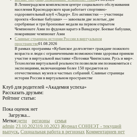
В Ленинградском комплексном центре социального обслуживания
населения Краснодарского края работает спортивно-
оздоровительный клуб «Лидер». Его активистки — участницы
проекта «Боевые бабушки» — завоевали две золотые, две
серебряные и три бронзовые медали на первом открытом
Чемпионате Азии по фудокан каратэ в Ванадзоре. Боевые бабушки,
покорившие чемпионат Азии
Славные страницы истории России в виртуальном
пространстве
01.08.2026
В рамках программы «Кубанское долголетие» граждане пожилого
возраста и люди с ограниченными возможностями здоровья приняли
участие в виртуальной выставке «Потомки Чингисхана. Русь и мир».
Технологии виртуальной реальности позволили им познакомиться с
экспозициями, включающими более 150 предметов из
отечественных музеев и частных собраний. Славные страницы
истории России в виртуальном пространстве
Клуб для родителей «Академия успеха»
Рассказать друзьям:
Рейтинг статьи:
Пока оценок нет
Загрузка...
Метки:
дети
регионы
семья
admin
23.10.2023
19.10.2023
Журнал СОННЭТ - текущий
выпуск
,
Социальная работа в регионах
Комментариев нет