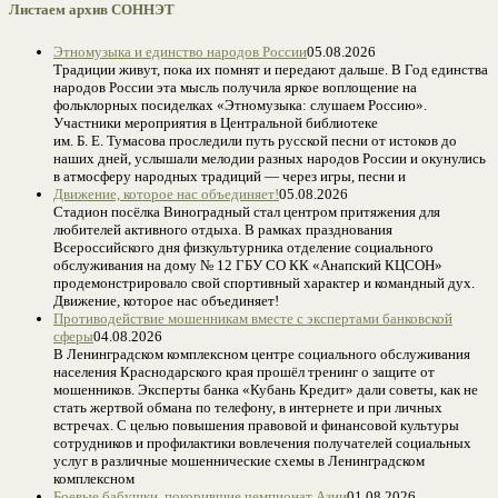
Листаем архив СОННЭТ
Этномузыка и единство народов России
05.08.2026
Традиции живут, пока их помнят и передают дальше. В Год единства
народов России эта мысль получила яркое воплощение на
фольклорных посиделках «Этномузыка: слушаем Россию».
Участники мероприятия в Центральной библиотеке
им. Б. Е. Тумасова проследили путь русской песни от истоков до
наших дней, услышали мелодии разных народов России и окунулись
в атмосферу народных традиций — через игры, песни и
Движение, которое нас объединяет!
05.08.2026
Стадион посёлка Виноградный стал центром притяжения для
любителей активного отдыха. В рамках празднования
Всероссийского дня физкультурника отделение социального
обслуживания на дому № 12 ГБУ СО КК «Анапский КЦСОН»
продемонстрировало свой спортивный характер и командный дух.
Движение, которое нас объединяет!
Противодействие мошенникам вместе с экспертами банковской
сферы
04.08.2026
В Ленинградском комплексном центре социального обслуживания
населения Краснодарского края прошёл тренинг о защите от
мошенников. Эксперты банка «Кубань Кредит» дали советы, как не
стать жертвой обмана по телефону, в интернете и при личных
встречах. С целью повышения правовой и финансовой культуры
сотрудников и профилактики вовлечения получателей социальных
услуг в различные мошеннические схемы в Ленинградском
комплексном
Боевые бабушки, покорившие чемпионат Азии
01.08.2026