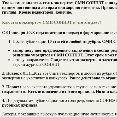
Уважаемые коллеги, стать экспертом СМИ СОННЭТ и получит
нашим постоянным авторам они хорошо известны. Правила м
группы. Кроме редакторов, конечно.
Как стать экспертом СМИ СОННЭТ и что это даёт?
С 01 января 2023 года поменялся подход в формированию э
После публикации
10 статей в любой из рубрик СМИ С
автор получает предложение о включении в состав ре
решению учредителя СМИ СОННЭТ.
Этот срок может 
автору направляется
Свидетельство эксперта в электр
версии журнала СОННЭТ.
2.
Новое:
с 01.11.2022 все статьи экспертов в любой из руб
экспертов не участвуют в конкурсах.
Ранее действовало огран
3.
Новое:
право эксперта утрачивается в случае, если в течен
сохраняются.
Есть исключения из этого правила. Но они ка
4. По результатам публикационного года редколлегия СОННЭТ
рубриках журнала.
Авторы, показавшие высокую публикационную активность в т