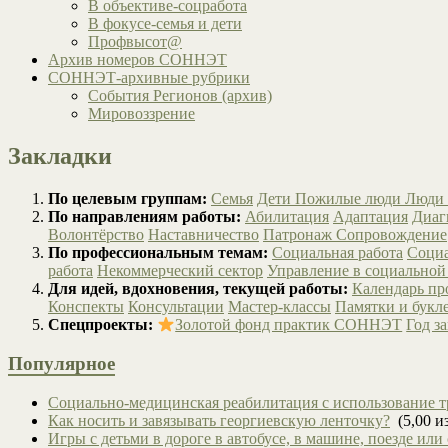
В объективе-соцработа
В фокусе-семья и дети
Профвысот@
Архив номеров СОННЭТ
СОННЭТ-архивные рубрики
События Регионов (архив)
Мировоззрение
Закладки
По целевым группам:
Семья
Дети
Пожилые люди
Люди 
По направлениям работы:
Абилитация
Адаптация
Диаг
Волонтёрство
Наставничество
Патронаж
Сопровождение
По профессиональным темам:
Социальная работа
Социа
работа
Некоммерческий сектор
Управление в социальной
Для идей, вдохновения, текущей работы:
Календарь п
Конспекты
Консультации
Мастер-классы
Памятки и букл
Спецпроекты:
Золотой фонд практик СОННЭТ
Год з
Популярное
Социально-медицинская реабилитация с использование т
Как носить и завязывать георгиевскую ленточку?
(5,00 из
Игры с детьми в дороге в автобусе, в машине, поезде или