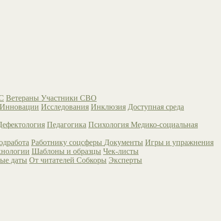
С
Ветераны
Участники СВО
Инновации
Исследования
Инклюзия
Доступная среда
Дефектология
Педагогика
Психология
Медико-социальная
одработа
Работнику соцсферы
Документы
Игры и упражнения
хнологии
Шаблоны и образцы
Чек-листы
ые даты
От читателей
Собкоры
Эксперты