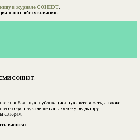
аницу в журнале СОННЭТ
.
оциального обслуживания.
ов СМИ СОННЭТ.
авшие наибольшую публикационную активность, а также,
го года представляется главному редактору.
м авторам.
читываются: