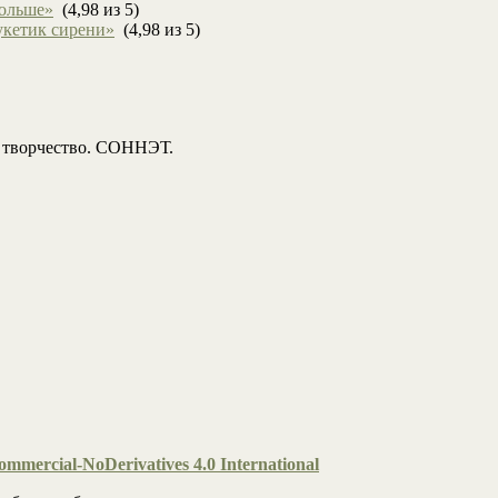
больше»
(4,98 из 5)
укетик сирени»
(4,98 из 5)
, творчество. СОННЭТ.
mmercial-NoDerivatives 4.0 International