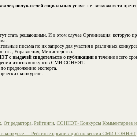
ллег, получателей социальных услуг
, т.е. возможности прет
гут стать решающими. И в этом случае Организация, которую пр
ма.
ные письма по их запросу для участия в различных конкурса
енты, Управления, Министерства.
ЭТ с выдачей свидетельств о публикации
в течение всего сро
едении итогов конкурсов СМИ СОННЭТ.
 по предложению эксперта.
орческих конкурсов.
к
,
От редактора
,
Рейтинги
,
СОННЭТ- Конкурсы
Комментариев н
ов в конкурсе — Рейтинге организаций по версии СМИ СОННЭТ