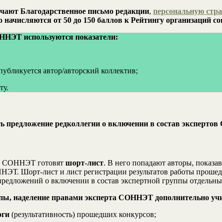
учают Благодарственное письмо редакции
,
персональную стр
 начисляются от 50 до 150 баллов к Рейтингу организаций с
ННЭТ используются показатели:
публикуется автор/авторский коллектив;
ту.
ть предложение редколлегии о включении в состав эксперт
МИ СОННЭТ готовят
шорт-лист
. В него попадают авторы, показ
. Шорт-лист и лист регистрации результатов работы прошедше
редложений о включении в состав экспертной группы отдельны
ппы, наделение правами эксперта СОННЭТ дополнительно у
оги
(результативность) прошедших конкурсов;