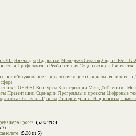
с ОВЗ
Инвалиды
Подростки
Молодёжь
Сироты
Люди с РАС
ТЖ
ностика
Профилактика
Реабилитация
Социализация
Творчество
льное обслуживание
Социальная защита
Социальная политика
 сфере
роектов СОННЭТ
Конкурсы
Конференции
Методбиблиотека
Мет
еты
Презентации
Сценарии
Программы и проекты
Цифровые те
ащитника Отечества
Гранты
Истории успеха
Нацпроекты
Памятн
ренажера Гросса
(5,00 из 5)
 5)
 самолете
(5,00 из 5)