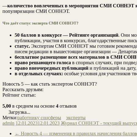
—
количество вовлеченных в мероприятия СМИ СОННЭТ ко
популяризации СМИ СОННЭТ.
Что даёт статус эксперта СМИ СОННЭТ?
50 баллов в конкурсе — Рейтинге организаций
. Они мо
публикации, участия в конкурсах, благодарственные пись
статус.
Экспертам СМИ СОННЭТ мы готовим рекомендатель
писем редакции в вышестоящие организации — Департам
бесплатное размещение всех материалов в СМИ СОНН
право решающего голоса
в спорных случаях, при подв
право внеочередных публикаций
и публикаций на дату,
в отдельных случаях:
особые условия для участников тв
Новость 5 — как стать экспертом СОННЭТ?
Рассказать друзьям:
Рейтинг статьи:
5,00
в среднем на основе
4
отзывов
Загрузка...
Метки:
работнику соцсферы
эксперты
admin
12.01.2023
12.01.2023
Журнал СОННЭТ - текущий выпус
←
Новость 4 — изменения в правилах начисления балл