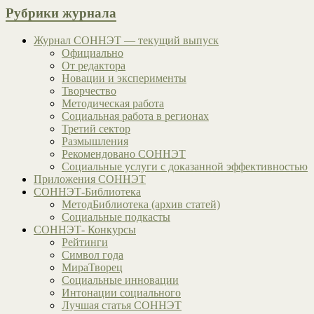
Рубрики журнала
Журнал СОННЭТ — текущий выпуск
Официально
От редактора
Новации и эксперименты
Творчество
Методическая работа
Социальная работа в регионах
Третий сектор
Размышления
Рекомендовано СОННЭТ
Социальные услуги с доказанной эффективностью
Приложения СОННЭТ
СОННЭТ-Библиотека
МетодБиблиотека (архив статей)
Социальные подкасты
СОННЭТ- Конкурсы
Рейтинги
Символ года
МираТворец
Социальные инновации
Интонации социального
Лучшая статья СОННЭТ