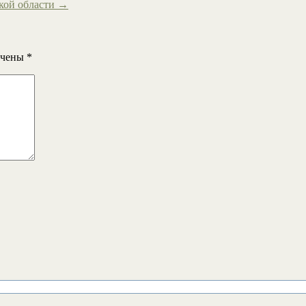
кой области
→
ечены
*