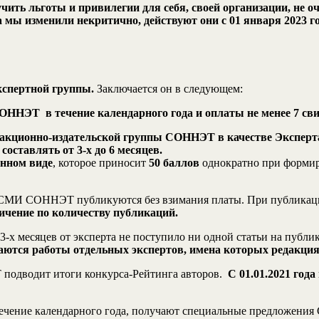
ь льготы и привилегии для себя, своей организации, не оче
ы изменили некритично, действуют они с 01 января 2023 го
кспертной группы.
Заключается он в следующем:
ОННЭТ в течение календарного года и оплаты не менее 7 св
дакционно-издательской группы СОННЭТ в качестве Эксперта
составлять от 3-х до 6 месяцев.
онном виде
, которое приносит
50 баллов
однократно при формир
рик СМИ СОННЭТ публикуются без взимания платы. При публикац
ичение по количеству публикаций.
ие 3-х месяцев от эксперта не поступило ни одной статьи на пуб
саются работы отдельных экспертов, имена которых редакция
 подводит итоги конкурса-Рейтинга авторов.
С 01.01.2021 год
ечение календарного года, получают специальные предложени