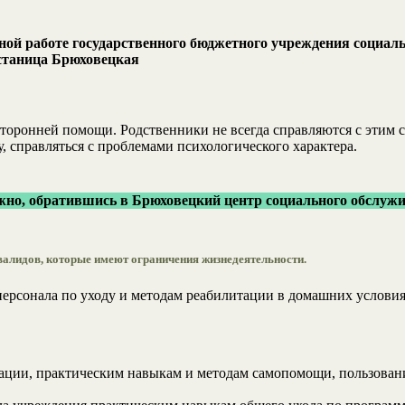
ной работе государственного бюджетного учреждения социа
станица Брюховецкая
осторонней помощи. Родственники не всегда справляются с этим
, справляться с проблемами психологического характера.
но, обратившись в Брюховецкий центр социального обслужи
валидов, которые имеют ограничения жизнедеятельности.
персонала по уходу и методам реабилитации в домашних услов
тации, практическим навыкам и методам самопомощи, пользован