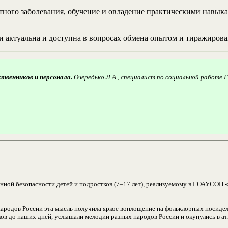
тного заболевания, обучение и овладение практическими навык
и актуальна и доступна в вопросах обмена опытом и тиражирова
твенников и персонала.
Очередько Л.А., специалист по социальной работе 
ной безопасности детей и подростков (7–17 лет), реализуемому в ГОАУСОН 
 народов России эта мысль получила яркое воплощение на фольклорных посид
токов до наших дней, услышали мелодии разных народов России и окунулись в 