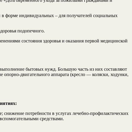
ме «Долговременного ухода за пожилыми гражданами и
 и в форме индивидуальных – для получателей социальных
здоровья подопечного.
менениями состояния здоровья и оказания первой медицинской
выполнение бытовых нужд. Большую часть из них составляют
 опорно-двигательного аппарата (кресло — коляски, ходунки,
риятиях:
; снижение потребности в услугах лечебно-профилактических
 вспомогательными средствами.