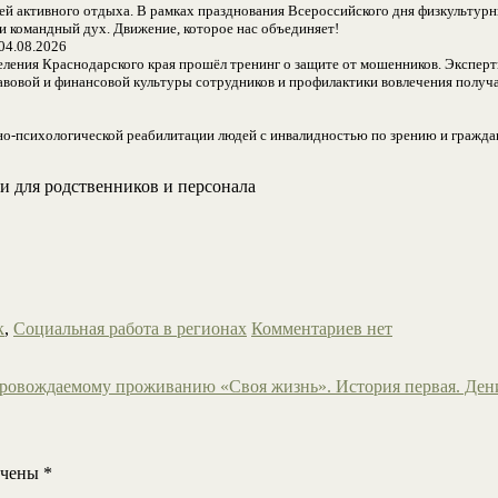
ей активного отдыха. В рамках празднования Всероссийского дня физкультур
 командный дух. Движение, которое нас объединяет!
04.08.2026
ления Краснодарского края прошёл тренинг о защите от мошенников. Эксперты
равовой и финансовой культуры сотрудников и профилактики вовлечения получ
о-психологической реабилитации людей с инвалидностью по зрению и граждан
и для родственников и персонала
к
,
Социальная работа в регионах
Комментариев нет
провождаемому проживанию «Своя жизнь». История первая. Ден
ечены
*