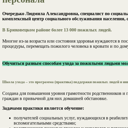
Очередько Людмила Александровна, специалист по социаль
комплексный центр социального обслуживания населения, 
В Брюховецком районе более 13 000 пожилых людей.
Многие из-за возраста или состояния здоровья нуждаются в п
процедуры, перемещать пожилого человека в кровати и по дому
Обучиться разным способам ухода за пожилыми людьми мож
Школа ухода – это программа (практика) поддержки пожилых людей и ин
Создана для повышения уровня грамотности родственников и 
граждан в привычной для них домашней обстановке.
Задачами практики является обучение:
получателей социальных услуг, нуждающихся в реабили
вспомогательными средствами;