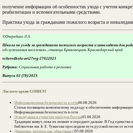
получение информации об особенностях ухода с учетом конкре
реабилитации и вспомогательными средствами.
Практика ухода за гражданами пожилого возраста и инвалидам
©Очередько Л.А.
Школа по уходу за гражданами пожилого возраста и инвалидами для родс
обслуживания населения», станица Брюховецкая, Краснодарский край
ocheredkola-art27reg-27022023
Рубрика:
Социальная работа в регионах
Выпуск 02 (78)/202
3
Листаем архив СОННЭТ
Информационная безопасность в сети
06.08.2026
Статья посвящена комплексному подходу к обеспечению информацион
Информационная безопасность в сети
Этномузыка и единство народов России
05.08.2026
Традиции живут, пока их помнят и передают дальше. В Год единства
библиотеке им. Б. Е. Тумасова проследили путь русской песни от ис
Движение, которое нас объединяет!
05.08.2026