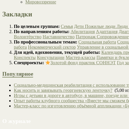
Мировоззрение
Закладки
По целевым группам:
Семья
Дети
Пожилые люди
Люди 
По направлениям работы:
Абилитация
Адаптация
Диаг
Волонтёрство
Наставничество
Патронаж
Сопровождение
По профессиональным темам:
Социальная работа
Социа
работа
Некоммерческий сектор
Управление в социальной
Для идей, вдохновения, текущей работы:
Календарь п
Конспекты
Консультации
Мастер-классы
Памятки и букл
Спецпроекты:
Золотой фонд практик СОННЭТ
Год з
Популярное
Социально-медицинская реабилитация с использование т
Как носить и завязывать георгиевскую ленточку?
(5,00 из
Игры с детьми в дороге в автобусе, в машине, поезде или
Опыт работы клубного сообщества «Вместе мы сможем 
Мастер-класс по изготовлению объёмной аппликации «Б
О журнале