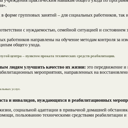
ла учреждения практическим навыкам общего ухода по програм
я».
 в форме групповых занятий – для социальных работников, так
ответствии с нуждаемостью, семейной ситуацией и состоянием 
ных работников направлены на обучение методам контроля за из
ципам общего ухода.
лугой центра – пунктом проката технических средств реабилитации.
ным людям улучшить качество их жизни:
это передвижение и 
абилитационных мероприятиях, направленных на восстановление
альных услуг.
раста и инвалидов, нуждающихся в реабилитационных мероп
жизни, социальной адаптации в привычной домашней обстановке
помощи, пользованию техническими средствами реабилитации и