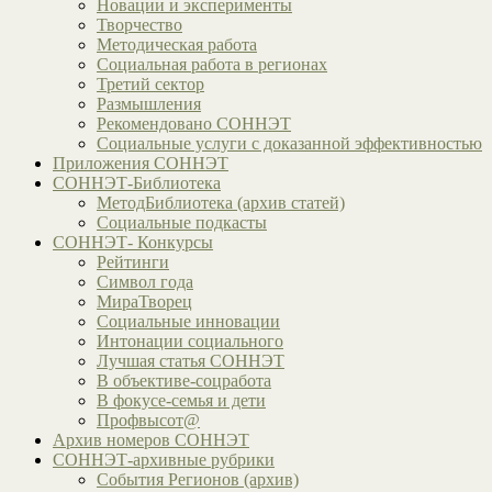
Новации и эксперименты
Творчество
Методическая работа
Социальная работа в регионах
Третий сектор
Размышления
Рекомендовано СОННЭТ
Социальные услуги с доказанной эффективностью
Приложения СОННЭТ
СОННЭТ-Библиотека
МетодБиблиотека (архив статей)
Социальные подкасты
СОННЭТ- Конкурсы
Рейтинги
Символ года
МираТворец
Социальные инновации
Интонации социального
Лучшая статья СОННЭТ
В объективе-соцработа
В фокусе-семья и дети
Профвысот@
Архив номеров СОННЭТ
СОННЭТ-архивные рубрики
События Регионов (архив)