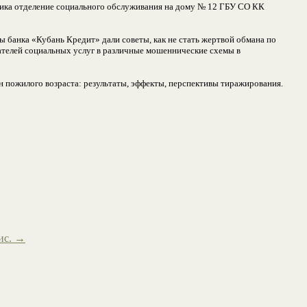
ника отделение социального обслуживания на дому № 12 ГБУ СО КК
 банка «Кубань Кредит» дали советы, как не стать жертвой обмана по
ателей социальных услуг в различные мошеннические схемы в
 пожилого возраста: результаты, эффекты, перспективы тиражирования.
ис.
→