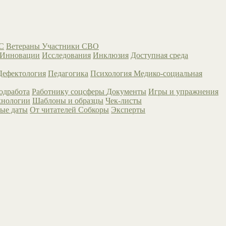
С
Ветераны
Участники СВО
Инновации
Исследования
Инклюзия
Доступная среда
Дефектология
Педагогика
Психология
Медико-социальная
одработа
Работнику соцсферы
Документы
Игры и упражнения
хнологии
Шаблоны и образцы
Чек-листы
ые даты
От читателей
Собкоры
Эксперты