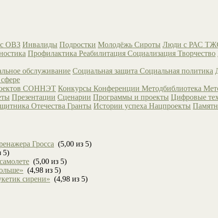
с ОВЗ
Инвалиды
Подростки
Молодёжь
Сироты
Люди с РАС
ТЖ
ностика
Профилактика
Реабилитация
Социализация
Творчество
льное обслуживание
Социальная защита
Социальная политика
 сфере
роектов СОННЭТ
Конкурсы
Конференции
Методбиблиотека
Мет
еты
Презентации
Сценарии
Программы и проекты
Цифровые те
ащитника Отечества
Гранты
Истории успеха
Нацпроекты
Памятн
ренажера Гросса
(5,00 из 5)
 5)
 самолете
(5,00 из 5)
больше»
(4,98 из 5)
укетик сирени»
(4,98 из 5)