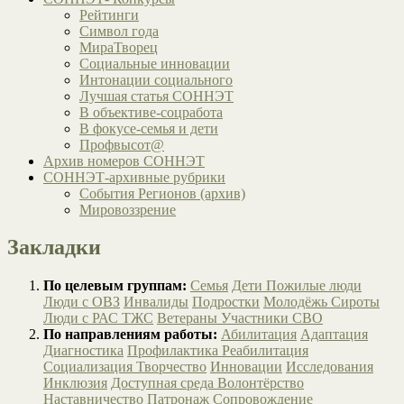
Рейтинги
Символ года
МираТворец
Социальные инновации
Интонации социального
Лучшая статья СОННЭТ
В объективе-соцработа
В фокусе-семья и дети
Профвысот@
Архив номеров СОННЭТ
СОННЭТ-архивные рубрики
События Регионов (архив)
Мировоззрение
Закладки
По целевым группам:
Семья
Дети
Пожилые люди
Люди с ОВЗ
Инвалиды
Подростки
Молодёжь
Сироты
Люди с РАС
ТЖС
Ветераны
Участники СВО
По направлениям работы:
Абилитация
Адаптация
Диагностика
Профилактика
Реабилитация
Социализация
Творчество
Инновации
Исследования
Инклюзия
Доступная среда
Волонтёрство
Наставничество
Патронаж
Сопровождение