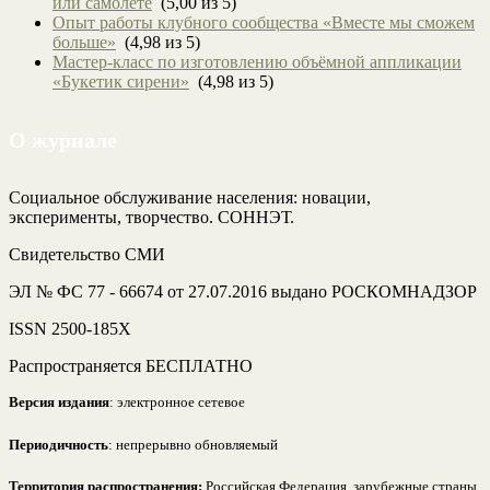
или самолете
(5,00 из 5)
Опыт работы клубного сообщества «Вместе мы сможем
больше»
(4,98 из 5)
Мастер-класс по изготовлению объёмной аппликации
«Букетик сирени»
(4,98 из 5)
О журнале
Социальное обслуживание населения: новации,
эксперименты, творчество. СОННЭТ.
Свидетельство СМИ
ЭЛ № ФС 77 - 66674 от 27.07.2016 выдано РОСКОМНАДЗОР
ISSN 2500-185Х
Распространяется БЕСПЛАТНО
Версия издания
: электронное сетевое
Периодичность
: непрерывно обновляемый
Территория распространения:
Российская Федерация, зарубежные страны