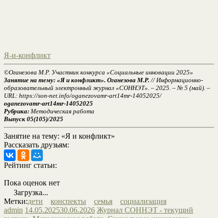
Я-и-конфликт
©Оганезова М.Р. Участник конкурса «Социальные инновации 2025»
Занятие на тему: «Я и конфликт». Оганезова М.Р.
// Информационно-
образовательный электронный журнал «СОННЭТ». – 2025. – № 5 (май). –
URL: https://son-net.info/oganezovamr-art14mr-14052025/
oganezovamr-art14mr-14052025
Рубрика:
Методическая работа
Выпуск 05(105)/2025
Занятие на тему: «Я и конфликт»
Рассказать друзьям:
Рейтинг статьи:
Пока оценок нет
Загрузка...
Метки:
дети
конспекты
семья
социализация
admin
14.05.2025
30.06.2026
Журнал СОННЭТ - текущий