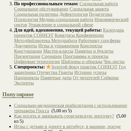
По профессиональным темам:
Социальная работа
Социальное обслуживание
Социальная защита
Социальная политика
Дефектология
Педагогика
Психология
Медико-социальная работа
Некоммерческий
сектор
Управление в социальной сфере
Для идей, вдохновения, текущей работы:
Календарь
проектов СОННЭТ
Конкурсы
Конференции
Методбиблиотека
Методработа
Работнику соцсферы
Документы
Игры и упражнения
Конспекты
Консультации
Мастер-классы
Памятки и буклеты
Презентации
Сценарии
Программы и проекты
Цифровые технологии
Шаблоны и образцы
Чек-листы
Спецпроекты:
Золотой фонд практик СОННЭТ
Год
защитника Отечества
Гранты
Истории успеха
Нацпроекты
Памятные даты
От читателей
Собкоры
Эксперты
Популярное
Социально-медицинская реабилитация с использование
тренажера Гросса
(5,00 из 5)
Как носить и завязывать георгиевскую ленточку?
(5,00
из 5)
Игры с детьми в дороге в автобусе, в машине, поезде