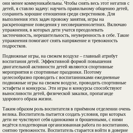
они менее коммуникабельны. Чтобы снять весь этот негатив с
детей, я ставлю задачу: научить правильному общению детей,
сохранить хорошие отношения среди сверстников. Для
выполнения этих задач провожу занятия, игры на
раскрепощение поведения у несовершеннолетних. Включаю
упражнения, в которых дети учатся преодолевать
застенчивость, нерешительность, неуверенность в себе. Такие
упражнения помогают снять напряжение и тревожность
подростков.
Подвижные игры, на свежем воздухе – главный атрибут
воспитания детей. Эффективной формой повышения
двигательной активности детей являются спортивные
мероприятия и спортивные праздники. Поэтому
целесообразно проводить с воспитанниками ежедневные
подвижные игры на свежем воздухе, проводить спортивные
эстафеты и конкурсы. Эти игры и конкурсы способствуют
выносливости детей, физической закалки, пропаганде
здорового образа жизни.
Таким образом роль воспитателя в приёмном отделении очень
велика. Воспитатель пытается создать условия, при которых
дети не чувствуют себя одинокими и брошенными, с ними
ведётся плодотворная организованная работа по воспитанию,
снятию тревожности. Воспитатель старается войти в доверие