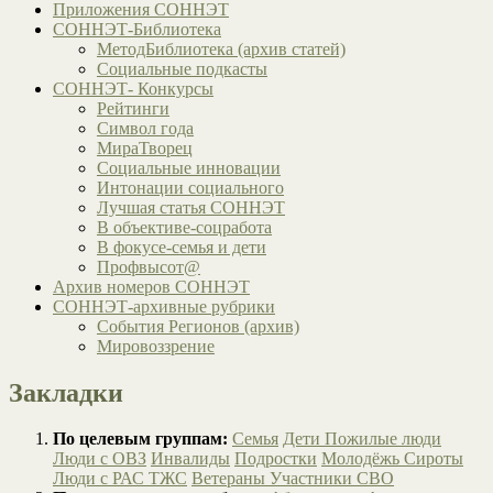
Приложения СОННЭТ
СОННЭТ-Библиотека
МетодБиблиотека (архив статей)
Социальные подкасты
СОННЭТ- Конкурсы
Рейтинги
Символ года
МираТворец
Социальные инновации
Интонации социального
Лучшая статья СОННЭТ
В объективе-соцработа
В фокусе-семья и дети
Профвысот@
Архив номеров СОННЭТ
СОННЭТ-архивные рубрики
События Регионов (архив)
Мировоззрение
Закладки
По целевым группам:
Семья
Дети
Пожилые люди
Люди с ОВЗ
Инвалиды
Подростки
Молодёжь
Сироты
Люди с РАС
ТЖС
Ветераны
Участники СВО