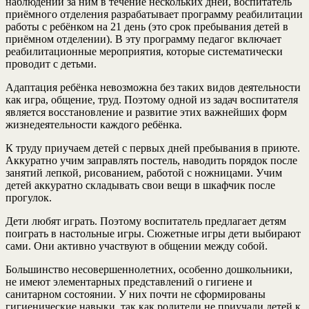
наблюдений за ним в течение нескольких дней, воспитатель
приёмного отделения разрабатывает программу реабилитации
работы с ребёнком на 21 день (это срок пребывания детей в
приёмном отделении). В эту программу педагог включает
реабилитационные мероприятия, которые систематически
проводит с детьми.
Адаптация ребёнка невозможна без таких видов деятельности
как игра, общение, труд. Поэтому одной из задач воспитателя
является восстановление и развитие этих важнейших форм
жизнедеятельности каждого ребёнка.
К труду приучаем детей с первых дней пребывания в приюте.
Аккуратно учим заправлять постель, наводить порядок после
занятий лепкой, рисованием, работой с ножницами. Учим
детей аккуратно складывать свои вещи в шкафчик после
прогулок.
Дети любят играть. Поэтому воспитатель предлагает детям
поиграть в настольные игры. Сюжетные игры дети выбирают
сами. Они активно участвуют в общении между собой.
Большинство несовершеннолетних, особенно дошкольники,
не имеют элементарных представлений о гигиене и
санитарном состоянии. У них почти не сформированы
гигиенические навыки, так как родители не приучали детей к