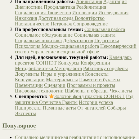
По направлениям работы:
Абилитация
Адаптация
Диагностика
Профилактика
Реабилитация
Социализация
Творчество
Инновации
Исследования
Инклюзия
Доступная среда
Волонтёрство
Наставничество
Патронаж
Сопровождение
По профессиональным темам:
Социальная работа
Социальное обслуживание
Социальная защита
Социальная политика
Дефектология
Педагогика
Психология
Медико-социальная работа
Некоммерческий
сектор
Управление в социальной сфере
Для идей, вдохновения, текущей работы:
Календарь
проектов СОННЭТ
Конкурсы
Конференции
Методбиблиотека
Методработа
Работнику соцсферы
Документы
Игры и упражнения
Конспекты
Консультации
Мастер-классы
Памятки и буклеты
Презентации
Сценарии
Программы и проекты
Цифровые технологии
Шаблоны и образцы
Чек-листы
Спецпроекты:
Золотой фонд практик СОННЭТ
Год
защитника Отечества
Гранты
Истории успеха
Нацпроекты
Памятные даты
От читателей
Собкоры
Эксперты
Популярное
Социально-медицинская реабилитация с использование