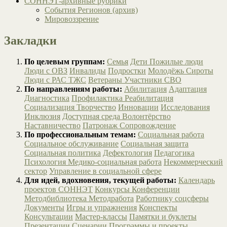
СОННЭТ-архивные рубрики
События Регионов (архив)
Мировоззрение
Закладки
По целевым группам:
Семья
Дети
Пожилые люди
Люди с ОВЗ
Инвалиды
Подростки
Молодёжь
Сироты
Люди с РАС
ТЖС
Ветераны
Участники СВО
По направлениям работы:
Абилитация
Адаптация
Диагностика
Профилактика
Реабилитация
Социализация
Творчество
Инновации
Исследования
Инклюзия
Доступная среда
Волонтёрство
Наставничество
Патронаж
Сопровождение
По профессиональным темам:
Социальная работа
Социальное обслуживание
Социальная защита
Социальная политика
Дефектология
Педагогика
Психология
Медико-социальная работа
Некоммерческий
сектор
Управление в социальной сфере
Для идей, вдохновения, текущей работы:
Календарь
проектов СОННЭТ
Конкурсы
Конференции
Методбиблиотека
Методработа
Работнику соцсферы
Документы
Игры и упражнения
Конспекты
Консультации
Мастер-классы
Памятки и буклеты
Презентации
Сценарии
Программы и проекты