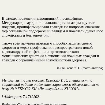
В рамках проведения мероприятий, посвящённых
Международному дню инвалидов, организаторы вручили
подарки, проинформировали граждан по вопросам оказания
мер социальной поддержки инвалидам и пожелали душевного
спокойствия и благополучия.
Также всем вручили памятки о способах защиты своего
здоровья и мерах профилактики распространения новой
коронавирусной инфекции и противодействию
мошеннических действий в отношении пожилых граждан и
граждан с ограниченными возможностями здоровья.
©Крыжко Т. Г.
(фото автора)
Мы разные, но мы вместе. Крыжко Т. Г., специалист по
социальной работе отделения социального обслуживания на
дому № 9 ГБУ СО КК «Ленинградский КЦСОН».
krizhkotg
-art1
7
-1
7
122021
Рубрика:
Социальная
работа
в
регионах