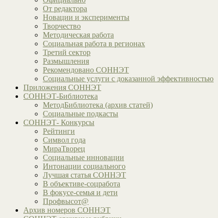
От редактора
Новации и эксперименты
Творчество
Методическая работа
Социальная работа в регионах
Третий сектор
Размышления
Рекомендовано СОННЭТ
Социальные услуги с доказанной эффективностью
Приложения СОННЭТ
СОННЭТ-Библиотека
МетодБиблиотека (архив статей)
Социальные подкасты
СОННЭТ- Конкурсы
Рейтинги
Символ года
МираТворец
Социальные инновации
Интонации социального
Лучшая статья СОННЭТ
В объективе-соцработа
В фокусе-семья и дети
Профвысот@
Архив номеров СОННЭТ