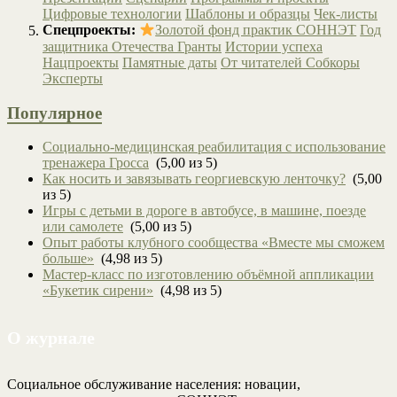
Цифровые технологии
Шаблоны и образцы
Чек-листы
Спецпроекты:
Золотой фонд практик СОННЭТ
Год
защитника Отечества
Гранты
Истории успеха
Нацпроекты
Памятные даты
От читателей
Собкоры
Эксперты
Популярное
Социально-медицинская реабилитация с использование
тренажера Гросса
(5,00 из 5)
Как носить и завязывать георгиевскую ленточку?
(5,00
из 5)
Игры с детьми в дороге в автобусе, в машине, поезде
или самолете
(5,00 из 5)
Опыт работы клубного сообщества «Вместе мы сможем
больше»
(4,98 из 5)
Мастер-класс по изготовлению объёмной аппликации
«Букетик сирени»
(4,98 из 5)
О журнале
Социальное обслуживание населения: новации,