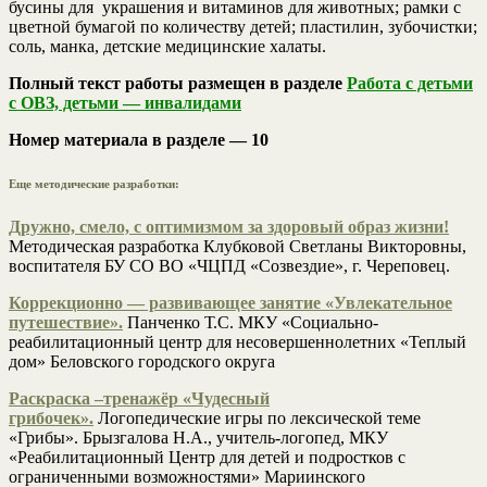
бусины для украшения и витаминов для животных; рамки с
цветной бумагой по количеству детей; пластилин, зубочистки;
соль, манка, детские медицинские халаты.
Полный текст работы размещен в разделе
Работа с детьми
с ОВЗ, детьми — инвалидами
Номер материала в разделе — 10
Еще методические разработки:
Дружно, смело, с оптимизмом за здоровый образ жизни!
Методическая разработка Клубковой Светланы Викторовны,
воспитателя БУ СО ВО «ЧЦПД «Созвездие», г. Череповец.
Коррекционно — развивающее занятие «Увлекательное
путешествие».
Панченко Т.С. МКУ «Социально-
реабилитационный центр для несовершеннолетних «Теплый
дом» Беловского городского округа
Раскраска –тренажёр «Чудесный
грибочек».
Логопедические игры по лексической теме
«Грибы». Брызгалова Н.А., учитель-логопед, МКУ
«Реабилитационный Центр для детей и подростков с
ограниченными возможностями» Мариинского