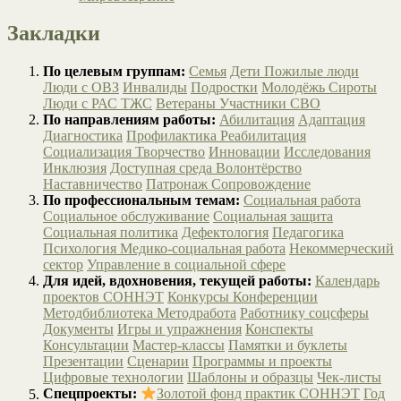
Закладки
По целевым группам:
Семья
Дети
Пожилые люди
Люди с ОВЗ
Инвалиды
Подростки
Молодёжь
Сироты
Люди с РАС
ТЖС
Ветераны
Участники СВО
По направлениям работы:
Абилитация
Адаптация
Диагностика
Профилактика
Реабилитация
Социализация
Творчество
Инновации
Исследования
Инклюзия
Доступная среда
Волонтёрство
Наставничество
Патронаж
Сопровождение
По профессиональным темам:
Социальная работа
Социальное обслуживание
Социальная защита
Социальная политика
Дефектология
Педагогика
Психология
Медико-социальная работа
Некоммерческий
сектор
Управление в социальной сфере
Для идей, вдохновения, текущей работы:
Календарь
проектов СОННЭТ
Конкурсы
Конференции
Методбиблиотека
Методработа
Работнику соцсферы
Документы
Игры и упражнения
Конспекты
Консультации
Мастер-классы
Памятки и буклеты
Презентации
Сценарии
Программы и проекты
Цифровые технологии
Шаблоны и образцы
Чек-листы
Спецпроекты:
Золотой фонд практик СОННЭТ
Год