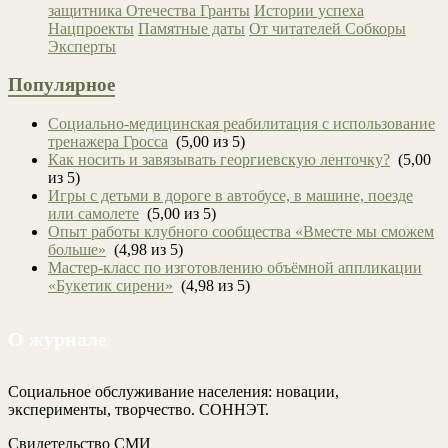
защитника Отечества
Гранты
Истории успеха
Нацпроекты
Памятные даты
От читателей
Собкоры
Эксперты
Популярное
Социально-медицинская реабилитация с использование
тренажера Гросса
(5,00 из 5)
Как носить и завязывать георгиевскую ленточку?
(5,00
из 5)
Игры с детьми в дороге в автобусе, в машине, поезде
или самолете
(5,00 из 5)
Опыт работы клубного сообщества «Вместе мы сможем
больше»
(4,98 из 5)
Мастер-класс по изготовлению объёмной аппликации
«Букетик сирени»
(4,98 из 5)
О журнале
Социальное обслуживание населения: новации,
эксперименты, творчество. СОННЭТ.
Свидетельство СМИ