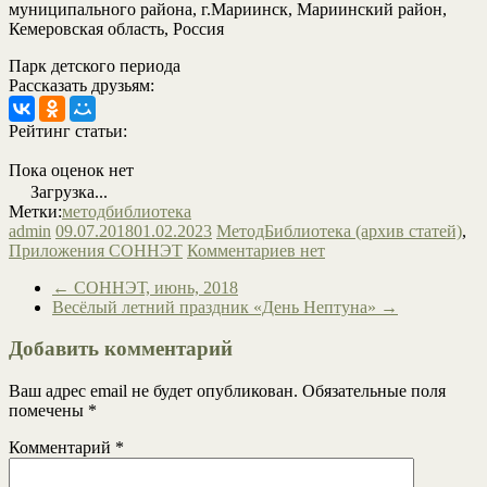
муниципального района, г.Мариинск, Мариинский район,
Кемеровская область, Россия
Парк детского периода
Рассказать друзьям:
Рейтинг статьи:
Пока оценок нет
Загрузка...
Метки:
методбиблиотека
admin
09.07.2018
01.02.2023
МетодБиблиотека (архив статей)
,
Приложения СОННЭТ
Комментариев нет
←
СОННЭТ, июнь, 2018
Весёлый летний праздник «День Нептуна»
→
Добавить комментарий
Ваш адрес email не будет опубликован.
Обязательные поля
помечены
*
Комментарий
*