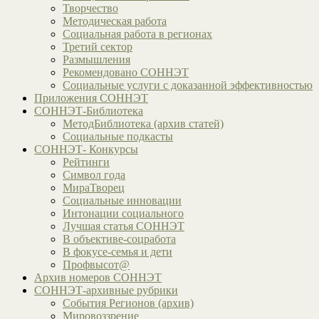
Творчество
Методическая работа
Социальная работа в регионах
Третий сектор
Размышления
Рекомендовано СОННЭТ
Социальные услуги с доказанной эффективностью
Приложения СОННЭТ
СОННЭТ-Библиотека
МетодБиблиотека (архив статей)
Социальные подкасты
СОННЭТ- Конкурсы
Рейтинги
Символ года
МираТворец
Социальные инновации
Интонации социального
Лучшая статья СОННЭТ
В объективе-соцработа
В фокусе-семья и дети
Профвысот@
Архив номеров СОННЭТ
СОННЭТ-архивные рубрики
События Регионов (архив)
Мировоззрение