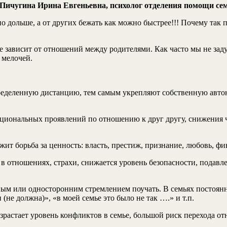
. Пичугина Ирина Евгеньевна, психолог отделения помощи 
жно дольше, а от других бежать как можно быстрее!!! Почему так
зависит от отношений между родителями. Как часто мы не заду
 мелочей.
еделенную дистанцию, тем самым укрепляют собственную автоно
циональных проявлений по отношению к друг другу, снижения чу
ит борьба за ценность: власть, престиж, признание, любовь, фи
ь в отношениях, страхи, снижается уровень безопасности, подав
ым или односторонним стремлением поучать. В семьях постоянно
(не должна)», «в моей семье это было не так ….» и т.п.
зрастает уровень конфликтов в семье, большой риск перехода от