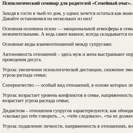
Психологический семинар для родителей «Семейный очаг»
Заходя в гости в чьей-то дом, у одних хочется остаться как мо
Давайте остановимся на нескольких из них!
Основная половина психо — эмоциональной атмосферы в семье 
незначительными. А ведь самое важное, всегда складывается из
Основные виды взаимоотношений между супругами:
Автономность отношений – здесь муж и жена выстраивают опр
проведения досуга.
Угроза: увеличение психологической дистанции, снижение эмо
угроза распада семьи;
Соперничество — особый вид отношений, в основе которых леж
Угроза: возрастает уровень конфликтов в семье, напряженност
возрастает угроза распада семьи;
Дидактизм – отношения супругов характеризуются, как обоюдн
«сколько раз тебе говорить…», «тебе следовало», «ты не должен 
Угроза: подавление личности, напряженность в отношениях, во