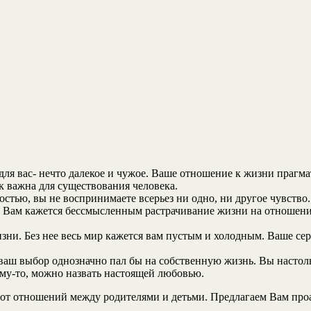
ля вас- нечто далекое и чужое. Ваше отношение к жизни прагмат
к важна для существования человека.
ью, вы не воспринимаете всерьез ни одно, ни другое чувство. 
ь. Вам кажется бессмысленным растрачивание жизни на отношени
изни. Без нее весь мир кажется вам пустым и холодным. Ваше се
аш выбор однозначно пал бы на собственную жизнь. Вы настольк
ому-то, можно назвать настоящей любовью.
от отношений между родителями и детьми. Предлагаем Вам проа