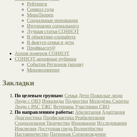
Рейтинги
Символ года
МираТворец
Социальные инновации
Интонации социального
Лучшая статья СОННЭТ
В объективе-соцработа
В фокусе-семья и дети
Профвысот@
Архив номеров СОННЭТ
СОННЭТ-архивные рубрики
События Регионов (архив)
Мировоззрение
Закладки
По целевым группам:
Семья
Дети
Пожилые люди
Люди с ОВЗ
Инвалиды
Подростки
Молодёжь
Сироты
Люди с РАС
ТЖС
Ветераны
Участники СВО
По направлениям работы:
Абилитация
Адаптация
Диагностика
Профилактика
Реабилитация
Социализация
Творчество
Инновации
Исследования
Инклюзия
Доступная среда
Волонтёрство
Наставничество
Патронаж
Сопровождение