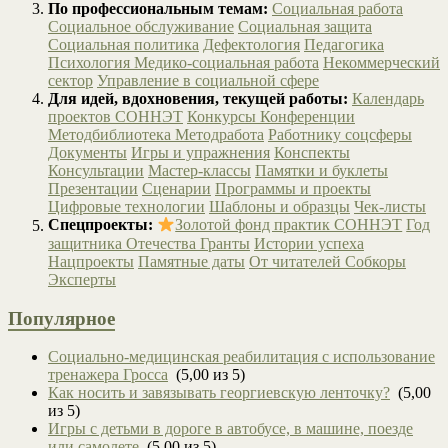
По профессиональным темам:
Социальная работа
Социальное обслуживание
Социальная защита
Социальная политика
Дефектология
Педагогика
Психология
Медико-социальная работа
Некоммерческий
сектор
Управление в социальной сфере
Для идей, вдохновения, текущей работы:
Календарь
проектов СОННЭТ
Конкурсы
Конференции
Методбиблиотека
Методработа
Работнику соцсферы
Документы
Игры и упражнения
Конспекты
Консультации
Мастер-классы
Памятки и буклеты
Презентации
Сценарии
Программы и проекты
Цифровые технологии
Шаблоны и образцы
Чек-листы
Спецпроекты:
Золотой фонд практик СОННЭТ
Год
защитника Отечества
Гранты
Истории успеха
Нацпроекты
Памятные даты
От читателей
Собкоры
Эксперты
Популярное
Социально-медицинская реабилитация с использование
тренажера Гросса
(5,00 из 5)
Как носить и завязывать георгиевскую ленточку?
(5,00
из 5)
Игры с детьми в дороге в автобусе, в машине, поезде
или самолете
(5,00 из 5)