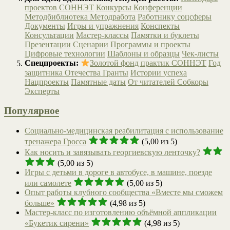
проектов СОННЭТ
Конкурсы
Конференции
Методбиблиотека
Методработа
Работнику соцсферы
Документы
Игры и упражнения
Конспекты
Консультации
Мастер-классы
Памятки и буклеты
Презентации
Сценарии
Программы и проекты
Цифровые технологии
Шаблоны и образцы
Чек-листы
Спецпроекты:
Золотой фонд практик СОННЭТ
Год
защитника Отечества
Гранты
Истории успеха
Нацпроекты
Памятные даты
От читателей
Собкоры
Эксперты
Популярное
Социально-медицинская реабилитация с использование
тренажера Гросса
(5,00 из 5)
Как носить и завязывать георгиевскую ленточку?
(5,00 из 5)
Игры с детьми в дороге в автобусе, в машине, поезде
или самолете
(5,00 из 5)
Опыт работы клубного сообщества «Вместе мы сможем
больше»
(4,98 из 5)
Мастер-класс по изготовлению объёмной аппликации
«Букетик сирени»
(4,98 из 5)