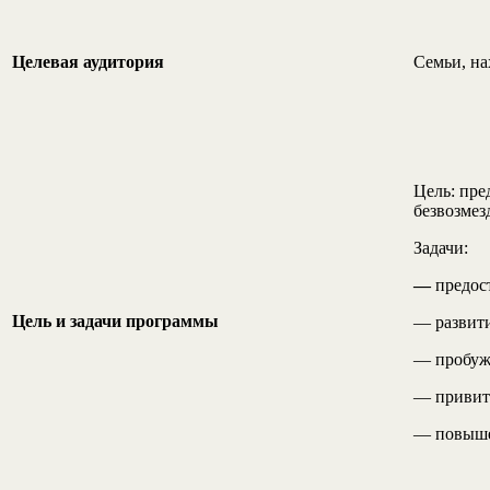
Целевая аудитория
Семьи, на
Цель: пре
безвозмез
Задачи:
—
предос
Цель и задачи программы
— развити
— пробужд
— привит
— повыше