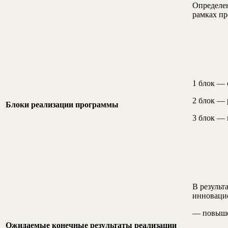
Определен
рамках п
1 блок — 
2 блок — 
Блоки реализации программы
3 блок — 
В результ
инновацио
— повыше
Ожидаемые конечные результаты реализации