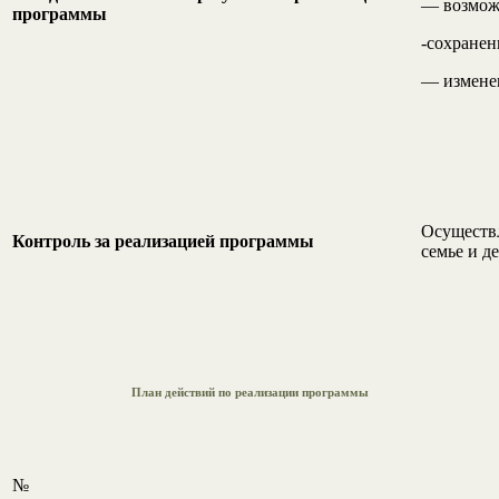
— возможн
программы
-сохранен
— измене
Осуществл
Контроль за реализацией программы
семье и д
План
действий по реализации программы
№