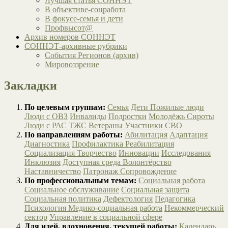
Лучшая статья СОННЭТ
В объективе-соцработа
В фокусе-семья и дети
Профвысот@
Архив номеров СОННЭТ
СОННЭТ-архивные рубрики
События Регионов (архив)
Мировоззрение
Закладки
По целевым группам:
Семья
Дети
Пожилые люди
Люди с ОВЗ
Инвалиды
Подростки
Молодёжь
Сироты
Люди с РАС
ТЖС
Ветераны
Участники СВО
По направлениям работы:
Абилитация
Адаптация
Диагностика
Профилактика
Реабилитация
Социализация
Творчество
Инновации
Исследования
Инклюзия
Доступная среда
Волонтёрство
Наставничество
Патронаж
Сопровождение
По профессиональным темам:
Социальная работа
Социальное обслуживание
Социальная защита
Социальная политика
Дефектология
Педагогика
Психология
Медико-социальная работа
Некоммерческий
сектор
Управление в социальной сфере
Для идей, вдохновения, текущей работы:
Календарь