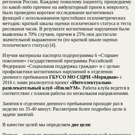
регионов России. Каждому пожилому пациенту, пришедшему
по какой-либо причине на амбулаторный прием к неврологу,
было проведено короткое исследование когнитивных
функций с использованием простейших психометрических
методик: краткой шкалы оценки психического статуса и теста
рисования часов. В результате когнитивные нарушения были
выявлены в 70% случаев, причем в 25% они достигали
значительной выраженности (по краткой шкале оценки
психического статуса) [4].
Изучив материалы паспорта подпрограммы 6 «Старшее
поколение» государственной программы Российской
Федерации «Социальная поддержка граждан» и с целью
профилактики когнитивных нарушений в отделении
дневного пребывания
ГБУСО МО СЦРИ «Меридиан»
с
2016 г. нами реализуется проект
«Интеллектуально-
развлекательный клуб «ИзвлиУМ»
. Работа клуба ведется в
соответствие с планом работы по нескольким направлениям.
Занятия в отделении дневного пребывания проходят раз в
неделю по 35-40 минут. Рассмотрим более подробно цели и
задачи занятий.
В качестве целей мы определяем
две цели
:
Первая – раскрыть творческий интеллектуальный потенциал