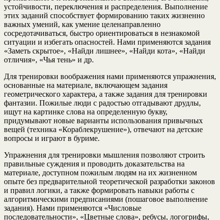
устойчивости, переключения и распределения. Выполнение
этих заданий способствует формированию таких жизненно
важных умений, как умение целенаправленно
сосредотачиваться, быстро ориентироваться в незнакомой
ситуации и избегать опасностей. Нами применяются задания
«Заметь скрытое», «Найди лишнее», «Найди кота», «Найди
отличия», «Чья тень» и др.
Для тренировки воображения нами применяются упражнения,
основанные на материале, включающем задания
геометрического характера, а также задания для тренировки
фантазии. Пожилые люди с радостью отгадывают друдлы,
ищут на картинке слова на определенную букву,
придумывают новые варианты использования привычных
вещей (техника «Кораблекрушение»), отвечают на детские
вопросы и играют в буриме.
Упражнения для тренировки мышления позволяют строить
правильные суждения и проводить доказательства на
материале, доступном пожилым людям на их жизненном
опыте без предварительной теоретической разработки законов
и правил логики, а также формировать навыки работы с
алгоритмическими предписаниями (пошаговое выполнение
задания). Нами применяются «Числовые
последовательности», «Цветные слова», ребусы, логогрифы,