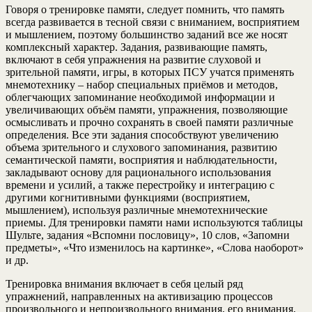
Говоря о тренировке памяти, следует помнить, что память
всегда развивается в тесной связи с вниманием, восприятием
и мышлением, поэтому большинство заданий все же носят
комплексный характер. Задания, развивающие память,
включают в себя упражнения на развитие слуховой и
зрительной памяти, игры, в которых ПСУ учатся применять
мнемотехнику – набор специальных приёмов и методов,
облегчающих запоминание необходимой информации и
увеличивающих объём памяти, упражнения, позволяющие
осмысливать и прочно сохранять в своей памяти различные
определения. Все эти задания способствуют увеличению
объема зрительного и слухового запоминания, развитию
семантической памяти, восприятия и наблюдательности,
закладывают основу для рационального использования
времени и усилий, а также перестройку и интеграцию с
другими когнитивными функциями (восприятием,
мышлением), используя различные мнемотехнические
приемы. Для тренировки памяти нами используются таблицы
Шульте, задания «Вспомни пословицу», 10 слов, «Запомни
предметы», «Что изменилось на картинке», «Слова наоборот»
и др.
Тренировка внимания включает в себя целый ряд
упражнений, направленных на активизацию процессов
произвольного и непроизвольного внимания, его внимания,