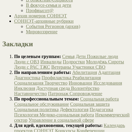
В фокусе-семья и дети
Профвысот@
Архив номеров СОННЭТ
СОННЭТ-архивные рубрики
События Регионов (архив)
Мировоззрение
Закладки
По целевым группам:
Семья
Дети
Пожилые люди
Люди с ОВЗ
Инвалиды
Подростки
Молодёжь
Сироты
Люди с РАС
ТЖС
Ветераны
Участники СВО
По направлениям работы:
Абилитация
Адаптация
Диагностика
Профилактика
Реабилитация
Социализация
Творчество
Инновации
Исследования
Инклюзия
Доступная среда
Волонтёрство
Наставничество
Патронаж
Сопровождение
По профессиональным темам:
Социальная работа
Социальное обслуживание
Социальная защита
Социальная политика
Дефектология
Педагогика
Психология
Медико-социальная работа
Некоммерческий
сектор
Управление в социальной сфере
Для идей, вдохновения, текущей работы:
Календарь
проектов СОННЭТ
Конкурсы
Конференции