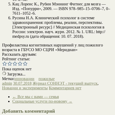
Кац Лоренс К., Рубин Мэннинг Фитнес для мозга —
Изд. «Попурри», 2009. — ISBN 978–985–15–0706–7, 0–
7611–1052–6.
Русина Н.А. Клинический психолог в системе
здравоохранения: проблемы, реалии, перспективы.
[Электронный ресурс] // Медицинская психология в
России: электрон. науч. журн. 2012. № 1. URL: http://
medpsy.ru (дата обращения: 10. 07. 2018).
Профилактика когнитивных нарушений у лиц пожилого
возраста в ГБУСО МО СЦРИ «Меридиан»
Рассказать друзьям:
Рейтинг статьи:
Пока оценок нет
Загрузка...
Метки:
инновации
пожилые
admin
30.07.2018
Журнал СОННЭТ - текущий выпуск
,
Новации и эксперименты
Комментариев нет
←
Все мы с вами — семья
Социальные услуги по-новому
→
Добавить комментарий