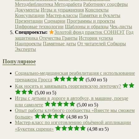
Методбиблиотека
Методработа
Работнику соцсферы
Документы
Игры и упражнения
Конспекты
Консультации
Мастер-классы
Памятки и буклеты
Презентации
Сценарии
Программы и проекты
Цифровые технологии
Шаблоны и образцы
Чек-листы
Спецпроекты:
Золотой фонд практик СОННЭТ
Год
защитника Отечества
Гранты
Истории успеха
Нацпроекты
Памятные даты
От читателей
Собкоры
Эксперты
Популярное
Социально-медицинская реабилитация с использование
тренажера Гросса
(5,00 из 5)
Как носить и завязывать георгиевскую ленточку?
(5,00 из 5)
Игры с детьми в дороге в автобусе, в машине, поезде
или самолете
(5,00 из 5)
Опыт работы клубного сообщества «Вместе мы сможем
больше»
(4,98 из 5)
Мастер-класс по изготовлению объёмной аппликации
«Букетик сирени»
(4,98 из 5)