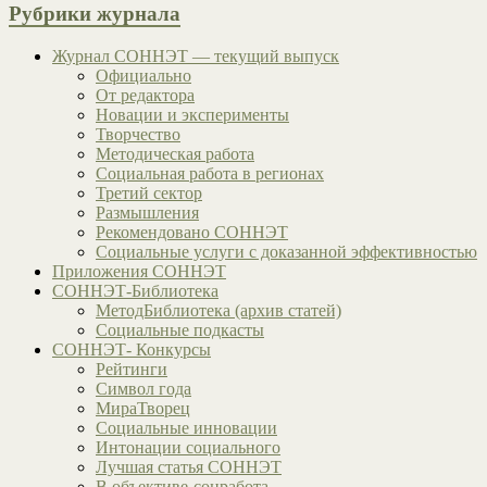
Рубрики журнала
Журнал СОННЭТ — текущий выпуск
Официально
От редактора
Новации и эксперименты
Творчество
Методическая работа
Социальная работа в регионах
Третий сектор
Размышления
Рекомендовано СОННЭТ
Социальные услуги с доказанной эффективностью
Приложения СОННЭТ
СОННЭТ-Библиотека
МетодБиблиотека (архив статей)
Социальные подкасты
СОННЭТ- Конкурсы
Рейтинги
Символ года
МираТворец
Социальные инновации
Интонации социального
Лучшая статья СОННЭТ
В объективе-соцработа