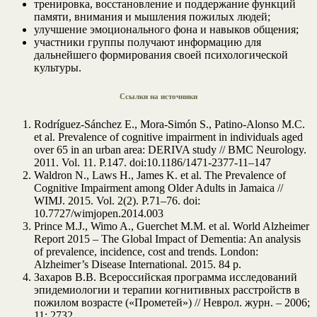
тренировка, восстановление и поддержание функций
памяти, внимания и мышления пожилых людей;
улучшение эмоционального фона и навыков общения;
участники группы получают информацию для
дальнейшего формирования своей психологической
культуры.
Ссылки на источники
Rodríguez-Sánchez E., Mora-Simón S., Patino-Alonso M.C.
et al. Prevalence of cognitive impairment in individuals aged
over 65 in an urban area: DERIVA study // BMC Neurology.
2011. Vol. 11. Р.147. doi:10.1186/1471-2377-11–147
Waldron N., Laws H., James K. et al. The Prevalence of
Cognitive Impairment among Older Adults in Jamaica //
WIMJ. 2015. Vol. 2(2). P.71–76. doi:
10.7727/wimjopen.2014.003
Prince M.J., Wimo A., Guerchet M.M. et al. World Alzheimer
Report 2015 – The Global Impact of Dementia: An analysis
of prevalence, incidence, cost and trends. London:
Alzheimer’s Disease International. 2015. 84 p.
Захаров В.В. Всероссийская программа исследований
эпидемиологии и терапии когнитивных расстройств в
пожилом возрасте («Прометей») // Неврол. журн. – 2006;
11: 2732.