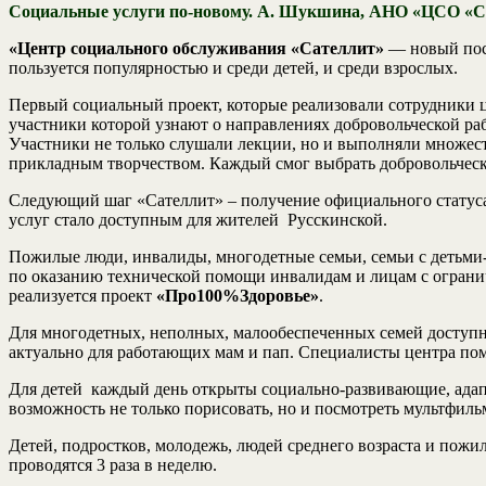
Социальные услуги по-новому.
А. Шукшина, АНО «ЦСО «Сат
«Центр социального обслуживания «Сателлит»
— новый пост
пользуется популярностью и среди детей, и среди взрослых.
Первый социальный проект, которые реализовали сотрудники
участники которой узнают о направлениях добровольческой раб
Участники не только слушали лекции, но и выполняли множест
прикладным творчеством. Каждый смог выбрать добровольческ
Следующий шаг «Сателлит» – получение официального статуса 
услуг стало доступным для жителей Русскинской.
Пожилые люди, инвалиды, многодетные семьи, семьи с детьми
по оказанию технической помощи инвалидам и лицам с ограни
реализуется проект
«Про100%Здоровье»
.
Для многодетных, неполных, малообеспеченных семей доступны
актуально для работающих мам и пап. Специалисты центра пом
Для детей каждый день открыты социально-развивающие, ада
возможность не только порисовать, но и посмотреть мультфил
Детей, подростков, молодежь, людей среднего возраста и пожи
проводятся 3 раза в неделю.