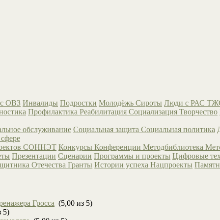
с ОВЗ
Инвалиды
Подростки
Молодёжь
Сироты
Люди с РАС
ТЖ
ностика
Профилактика
Реабилитация
Социализация
Творчество
льное обслуживание
Социальная защита
Социальная политика
 сфере
роектов СОННЭТ
Конкурсы
Конференции
Методбиблиотека
Мет
еты
Презентации
Сценарии
Программы и проекты
Цифровые те
ащитника Отечества
Гранты
Истории успеха
Нацпроекты
Памятн
ренажера Гросса
(5,00 из 5)
 5)