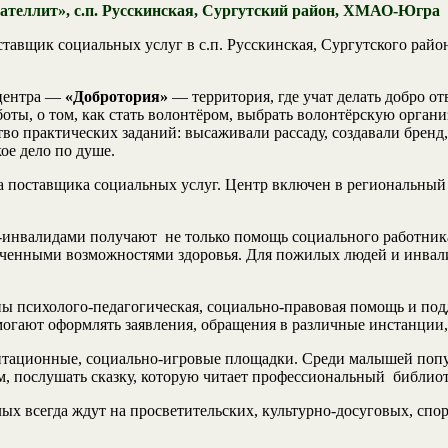
еллит», с.п. Русскинская, Сургутский район, ХМАО-Югра
авщик социальных услуг в с.п. Русскинская, Сургутского района.
 центра —
«Добротория»
— территория, где учат делать добро от
оты, о том, как стать волонтёром, выбрать волонтёрскую органи
во практических заданий: высаживали рассаду, создавали бренд
ое дело по душе.
поставщика социальных услуг. Центр включен в региональный р
-инвалидами получают не только помощь социального работника
ченными возможностями здоровья. Для пожилых людей и инвали
 психолого-педагогическая, социально-правовая помощь и подд
огают оформлять заявления, обращения в различные инстанции,
птационные, социально-игровые площадки. Среди малышей попу
ьм, послушать сказку, которую читает профессиональный библио
лых всегда ждут на просветительских, культурно-досуговых, сп