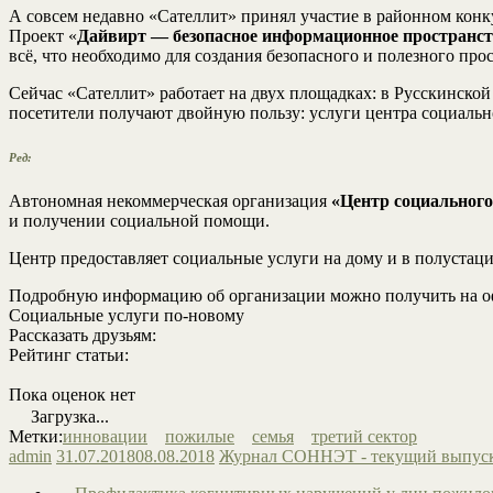
А совсем недавно «Сателлит» принял участие в районном конк
Проект «
Дайвирт — безопасное информационное пространс
всё, что необходимо для создания безопасного и полезного прос
Сейчас «Сателлит» работает на двух площадках: в Русскинской
посетители получают двойную пользу: услуги центра социаль
Ред:
Автономная некоммерческая организация
«Центр социальног
и получении социальной помощи.
Центр предоставляет социальные услуги на дому и в полуста
Подробную информацию об организации можно получить на официа
Социальные услуги по-новому
Рассказать друзьям:
Рейтинг статьи:
Пока оценок нет
Загрузка...
Метки:
инновации
пожилые
семья
третий сектор
admin
31.07.2018
08.08.2018
Журнал СОННЭТ - текущий выпус