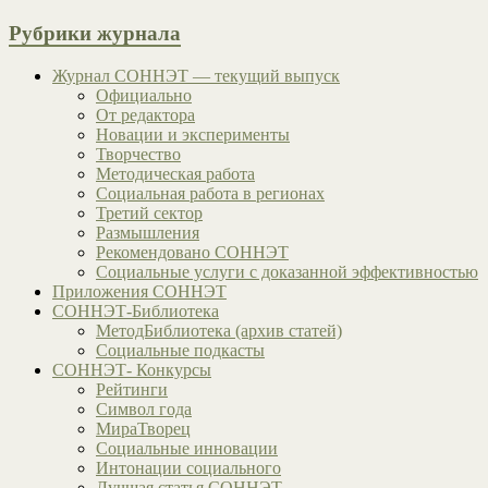
Рубрики журнала
Журнал СОННЭТ — текущий выпуск
Официально
От редактора
Новации и эксперименты
Творчество
Методическая работа
Социальная работа в регионах
Третий сектор
Размышления
Рекомендовано СОННЭТ
Социальные услуги с доказанной эффективностью
Приложения СОННЭТ
СОННЭТ-Библиотека
МетодБиблиотека (архив статей)
Социальные подкасты
СОННЭТ- Конкурсы
Рейтинги
Символ года
МираТворец
Социальные инновации
Интонации социального
Лучшая статья СОННЭТ