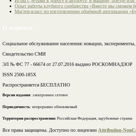
Игры с детьми в дороге в автобусе, в машине, поезде или
Опыт работы клубного сообщества «Вместе мы сможем 
Мастер-класс по изготовлению объёмной аппликации «Б
О журнале
Социальное обслуживание населения: новации, эксперименты
Свидетельство СМИ
ЭЛ № ФС 77 - 66674 от 27.07.2016 выдано РОСКОМНАДЗОР
ISSN 2500-185Х
Распространяется БЕСПЛАТНО
Версия издания
: электронное сетевое
Периодичность
: непрерывно обновляемый
Территория распространения:
Российская Федерация, зарубежные страны
Все права защищены. Доступно по лицензии
Attribution-NonCo