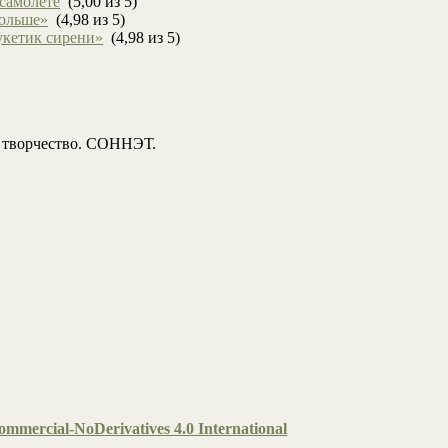
 самолете
(5,00 из 5)
больше»
(4,98 из 5)
укетик сирени»
(4,98 из 5)
, творчество. СОННЭТ.
mmercial-NoDerivatives 4.0 International