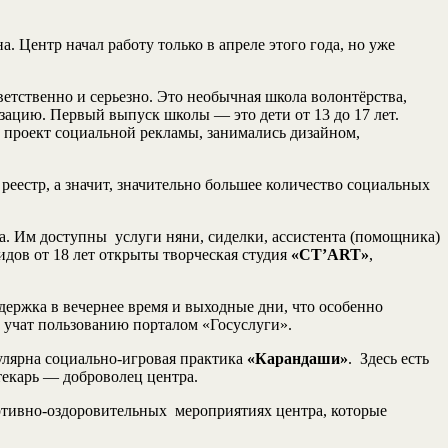
 Центр начал работу только в апреле этого года, но уже
ветственно и серьезно. Это необычная школа волонтёрства,
зацию. Первый выпуск школы — это дети от 13 до 17 лет.
, проект социальной рекламы, занимались дизайном,
еестр, а значит, значительно большее количество социальных
. Им доступны услуги няни, сиделки, ассистента (помощника)
дов от 18 лет открыты творческая студия
«СТ’ART»
,
ержка в вечернее время и выходные дни, что особенно
 учат пользованию порталом «Госуслуги».
лярна социально-игровая практика
«Карандаши»
. Здесь есть
текарь — доброволец центра.
ортивно-оздоровительных мероприятиях центра, которые