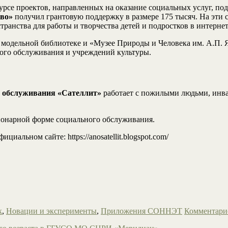
урсе проектов, направленных на оказание социальных услуг, по
тво»
получил грантовую поддержку в размере 175 тысяч. На эти 
транства для работы и творчества детей и подростков в интернет
 модельной библиотеке и «Музее Природы и Человека им. А.П. Я
ного обслуживания и учреждений культуры.
о обслуживания «Сателлит»
работает с пожилыми людьми, инва
ционарной форме социального обслуживания.
льном сайте: https://anosatellit.blogspot.com/
к
,
Новации и эксперименты
,
Приложения СОННЭТ
Комментари