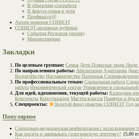
В объективе-соцработа
В фокусе-семья и дети
Профвысот@
Архив номеров СОННЭТ
СОННЭТ-архивные рубрики
События Регионов (архив)
Мировоззрение
Закладки
По целевым группам:
Семья
Дети
Пожилые люди
Люди 
По направлениям работы:
Абилитация
Адаптация
Диаг
Волонтёрство
Наставничество
Патронаж
Сопровождение
По профессиональным темам:
Социальная работа
Социа
работа
Некоммерческий сектор
Управление в социальной
Для идей, вдохновения, текущей работы:
Календарь п
Конспекты
Консультации
Мастер-классы
Памятки и букл
Спецпроекты:
Золотой фонд практик СОННЭТ
Год з
Популярное
Социально-медицинская реабилитация с использование т
Как носить и завязывать георгиевскую ленточку?
(5,00 из