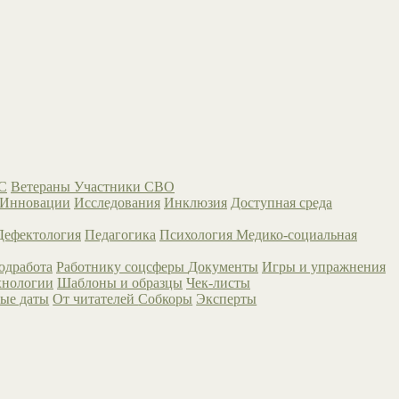
С
Ветераны
Участники СВО
Инновации
Исследования
Инклюзия
Доступная среда
Дефектология
Педагогика
Психология
Медико-социальная
одработа
Работнику соцсферы
Документы
Игры и упражнения
хнологии
Шаблоны и образцы
Чек-листы
ые даты
От читателей
Собкоры
Эксперты