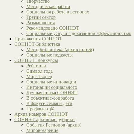
Творчество
Методическая работа
Социальная работа в регионах
Третий сектор
Размышления
Рекомендовано СОННЭТ
Социальные услуги с доказанной эффективностью
Приложения СОННЭТ
СОННЭТ-Библиотека
МетодБиблиотека (архив статей)
Социальные подкасты
СОННЭТ- Конкурсы
Рейтинги
Символ года
МираТворец
Социальные инновации
Интонации социального
Лучшая статья СОННЭТ
В объективе-соцработа
В фокусе-семья и дети
Профвысот@
Архив номеров СОННЭТ
СОННЭТ-архивные рубрики
События Регионов (архив)
Мировоззрение