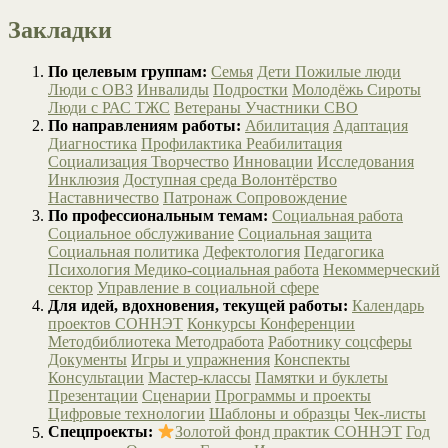
Закладки
По целевым группам:
Семья
Дети
Пожилые люди
Люди с ОВЗ
Инвалиды
Подростки
Молодёжь
Сироты
Люди с РАС
ТЖС
Ветераны
Участники СВО
По направлениям работы:
Абилитация
Адаптация
Диагностика
Профилактика
Реабилитация
Социализация
Творчество
Инновации
Исследования
Инклюзия
Доступная среда
Волонтёрство
Наставничество
Патронаж
Сопровождение
По профессиональным темам:
Социальная работа
Социальное обслуживание
Социальная защита
Социальная политика
Дефектология
Педагогика
Психология
Медико-социальная работа
Некоммерческий
сектор
Управление в социальной сфере
Для идей, вдохновения, текущей работы:
Календарь
проектов СОННЭТ
Конкурсы
Конференции
Методбиблиотека
Методработа
Работнику соцсферы
Документы
Игры и упражнения
Конспекты
Консультации
Мастер-классы
Памятки и буклеты
Презентации
Сценарии
Программы и проекты
Цифровые технологии
Шаблоны и образцы
Чек-листы
Спецпроекты:
Золотой фонд практик СОННЭТ
Год