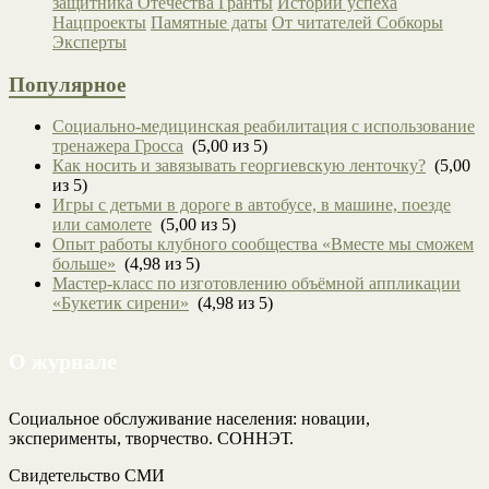
защитника Отечества
Гранты
Истории успеха
Нацпроекты
Памятные даты
От читателей
Собкоры
Эксперты
Популярное
Социально-медицинская реабилитация с использование
тренажера Гросса
(5,00 из 5)
Как носить и завязывать георгиевскую ленточку?
(5,00
из 5)
Игры с детьми в дороге в автобусе, в машине, поезде
или самолете
(5,00 из 5)
Опыт работы клубного сообщества «Вместе мы сможем
больше»
(4,98 из 5)
Мастер-класс по изготовлению объёмной аппликации
«Букетик сирени»
(4,98 из 5)
О журнале
Социальное обслуживание населения: новации,
эксперименты, творчество. СОННЭТ.
Свидетельство СМИ