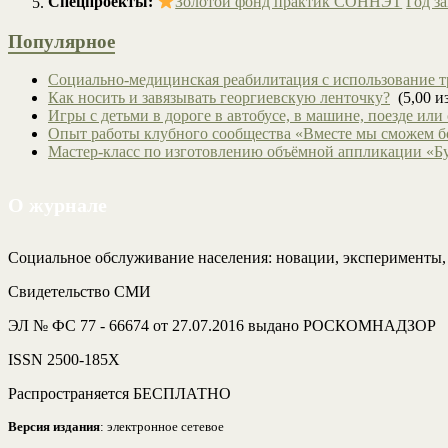
Спецпроекты:
Золотой фонд практик СОННЭТ
Год з
Популярное
Социально-медицинская реабилитация с использование т
Как носить и завязывать георгиевскую ленточку?
(5,00 из
Игры с детьми в дороге в автобусе, в машине, поезде или
Опыт работы клубного сообщества «Вместе мы сможем 
Мастер-класс по изготовлению объёмной аппликации «Б
О журнале
Социальное обслуживание населения: новации, эксперименты
Свидетельство СМИ
ЭЛ № ФС 77 - 66674 от 27.07.2016 выдано РОСКОМНАДЗОР
ISSN 2500-185Х
Распространяется БЕСПЛАТНО
Версия издания
: электронное сетевое