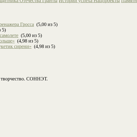
ащитника Отечества
Гранты
Истории успеха
Нацпроекты
Памятн
ренажера Гросса
(5,00 из 5)
 5)
 самолете
(5,00 из 5)
больше»
(4,98 из 5)
укетик сирени»
(4,98 из 5)
, творчество. СОННЭТ.