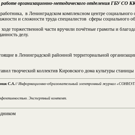
ной работе организационно-методического отделения ГБУ С
 работника, в Ленинградском комплексном центре социального 
ажности и сложности труда специалистов сферы социального о
 ходе торжественной части вручили почётные грамоты и благо
анность делу.
стоящие в Ленинградской районной территориальной организац
авил творческий коллектив Кировского дома культуры станицы
ник С.А.
// Информационно-образовательный электронный журнал «СОННЭТ». – 2
эффективностью. Экспертный контент.
здником