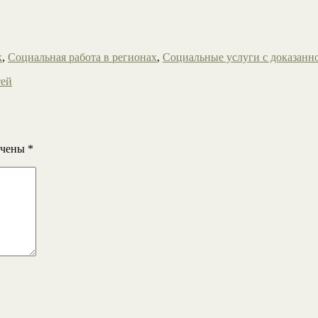
к
,
Социальная работа в регионах
,
Социальные услуги с доказанн
тей
ечены
*