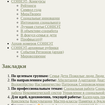
СОННЭТ- Конкурсы
Рейтинги
Символ года
МираТворец
Социальные инновации
Интонации социального
Лучшая статья СОННЭТ
В объективе-соцработа
В фокусе-семья и дети
Профвысот@
Архив номеров СОННЭТ
СОННЭТ-архивные рубрики
События Регионов (архив)
Мировоззрение
Закладки
По целевым группам:
Семья
Дети
Пожилые люди
Люди 
По направлениям работы:
Абилитация
Адаптация
Диаг
Волонтёрство
Наставничество
Патронаж
Сопровождение
По профессиональным темам:
Социальная работа
Социа
работа
Некоммерческий сектор
Управление в социальной
Для идей, вдохновения, текущей работы:
Календарь п
Конспекты
Консультации
Мастер-классы
Памятки и букл