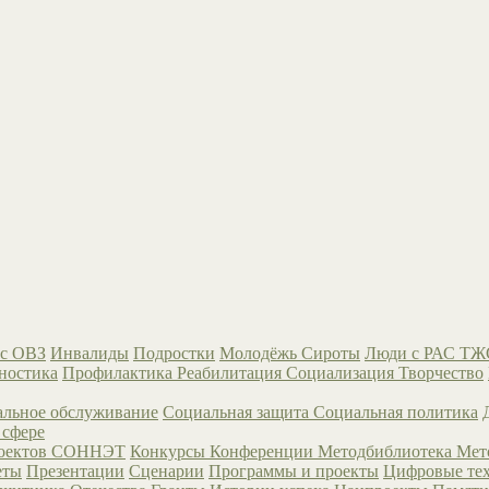
с ОВЗ
Инвалиды
Подростки
Молодёжь
Сироты
Люди с РАС
ТЖ
ностика
Профилактика
Реабилитация
Социализация
Творчество
льное обслуживание
Социальная защита
Социальная политика
 сфере
роектов СОННЭТ
Конкурсы
Конференции
Методбиблиотека
Мет
еты
Презентации
Сценарии
Программы и проекты
Цифровые те