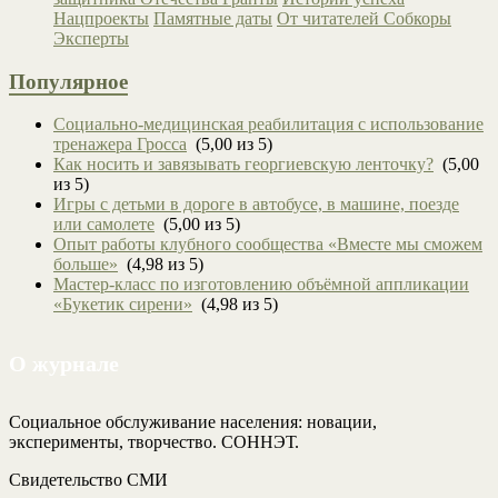
Нацпроекты
Памятные даты
От читателей
Собкоры
Эксперты
Популярное
Социально-медицинская реабилитация с использование
тренажера Гросса
(5,00 из 5)
Как носить и завязывать георгиевскую ленточку?
(5,00
из 5)
Игры с детьми в дороге в автобусе, в машине, поезде
или самолете
(5,00 из 5)
Опыт работы клубного сообщества «Вместе мы сможем
больше»
(4,98 из 5)
Мастер-класс по изготовлению объёмной аппликации
«Букетик сирени»
(4,98 из 5)
О журнале
Социальное обслуживание населения: новации,
эксперименты, творчество. СОННЭТ.
Свидетельство СМИ