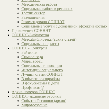
Методическая работа
Социальная работа в регионах
Третий сектор
Размышления
Рекомендовано СОННЭТ
Социальные услуги с доказанной эффективностью
Приложения СОННЭТ
СОННЭТ-Библиотека
МетодБиблиотека (архив статей)
Социальные подкасты
СОННЭТ- Конкурсы
Рейтинги
Символ года
МираТворец
Социальные инновации
Интонации социального
Лучшая статья СОННЭТ
В объективе-соцработа
В фокусе-семья и дети
Профвысот@
Архив номеров СОННЭТ
СОННЭТ-архивные рубрики
События Регионов (архив)
Мировоззрение