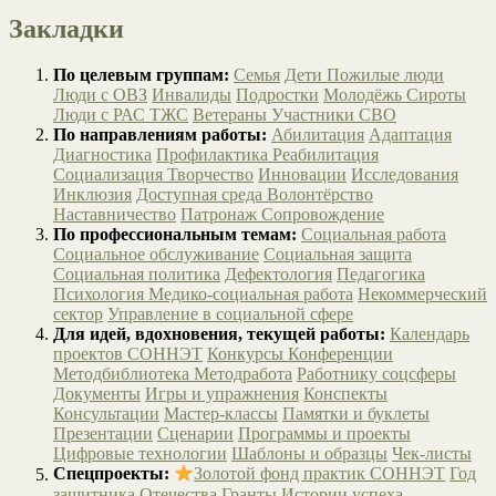
Закладки
По целевым группам:
Семья
Дети
Пожилые люди
Люди с ОВЗ
Инвалиды
Подростки
Молодёжь
Сироты
Люди с РАС
ТЖС
Ветераны
Участники СВО
По направлениям работы:
Абилитация
Адаптация
Диагностика
Профилактика
Реабилитация
Социализация
Творчество
Инновации
Исследования
Инклюзия
Доступная среда
Волонтёрство
Наставничество
Патронаж
Сопровождение
По профессиональным темам:
Социальная работа
Социальное обслуживание
Социальная защита
Социальная политика
Дефектология
Педагогика
Психология
Медико-социальная работа
Некоммерческий
сектор
Управление в социальной сфере
Для идей, вдохновения, текущей работы:
Календарь
проектов СОННЭТ
Конкурсы
Конференции
Методбиблиотека
Методработа
Работнику соцсферы
Документы
Игры и упражнения
Конспекты
Консультации
Мастер-классы
Памятки и буклеты
Презентации
Сценарии
Программы и проекты
Цифровые технологии
Шаблоны и образцы
Чек-листы
Спецпроекты:
Золотой фонд практик СОННЭТ
Год
защитника Отечества
Гранты
Истории успеха