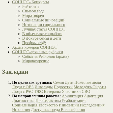
СОННЭТ- Конкурсы
Рейтинги
Символ года
МираТворец
Социальные инновации
Интонации социального
Лучшая статья СОННЭТ
В объективе-соцработа
В фокусе-семья и дети
Профвысот@
Архив номеров СОННЭТ
СОННЭТ-архивные рубрики
События Регионов (архив)
Мировоззрение
Закладки
По целевым группам:
Семья
Дети
Пожилые люди
Люди с ОВЗ
Инвалиды
Подростки
Молодёжь
Сироты
Люди с РАС
ТЖС
Ветераны
Участники СВО
По направлениям работы:
Абилитация
Адаптация
Диагностика
Профилактика
Реабилитация
Социализация
Творчество
Инновации
Исследования
Инклюзия
Доступная среда
Волонтёрство