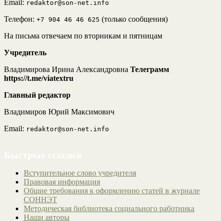
Email:
redaktor@son-net.info
Телефон:
(только сообщения)
+7 904 46 46 625
На письма отвечаем по вторникам и пятницам
Учредитель
Владимирова Ирина Александровна
Телеграмм
https://t.me/viatextru
Главный редактор
Владимиров Юрий Максимович
Email:
redaktor@son-net.info
Быстрые ссылки
Вступительное слово учредителя
Правовая информация
Общие требования к оформлению статей в журнале
СОННЭТ
Методическая библиотека социального работника
Наши авторы