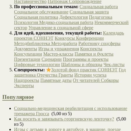
Наставничество
Патронаж
Сопровождение
По профессиональным темам:
Социальная работа
Социальное обслуживание
Социальная защита
Социальная политика
Дефектология
Педагогика
Психология
Медико-социальная работа
Некоммерческий
сектор
Управление в социальной сфере
Для идей, вдохновения, текущей работы:
Календарь
проектов СОННЭТ
Конкурсы
Конференции
Методбиблиотека
Методработа
Работнику соцсферы
Документы
Игры и упражнения
Конспекты
Консультации
Мастер-классы
Памятки и буклеты
Презентации
Сценарии
Программы и проекты
Цифровые технологии
Шаблоны и образцы
Чек-листы
Спецпроекты:
Золотой фонд практик СОННЭТ
Год
защитника Отечества
Гранты
Истории успеха
Нацпроекты
Памятные даты
От читателей
Собкоры
Эксперты
Популярное
Социально-медицинская реабилитация с использование
тренажера Гросса
(5,00 из 5)
Как носить и завязывать георгиевскую ленточку?
(5,00
из 5)
Игры с детьми в дороге в автобусе, в машине, поезде