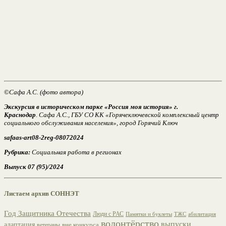
©
Сафа А.С. (фото автора)
Экскурсия в историческом парке «Россия моя история» г.
Краснодар
.
Сафа А.С., ГБУ СО КК «Горячеключевской комплексный центр
социального обслуживания населения», город Горячий Ключ
safaas-art08-2reg-08072024
Рубрика:
Социальная работа в регионах
Выпуск 07 (95)/2024
Листаем архив СОННЭТ
Год Защитника Отечества
Люди с РАС
ТЖС
абилитация
Памятки и буклеты
волонтёрство
выпуски
адаптация
вне конкурса
ветераны