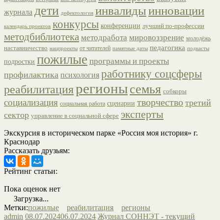
дети
инвалиды
инновации
журнала
дефектология
конкурсы
конференции
лучший по-профессии
календарь проектов
методбиблиотека
методработа
мировоззрение
молодёжь
педагогика
наставничество
от читателей
нацпроекты
памятные даты
подкасты
пожилые
программы и проекты
подростки
работнику соцсферы
профилактика
психология
регионы
семья
реабилитация
собкоры
творчество
социализация
третий
сценарии
социальная работа
эксперты
сектор
управление в социальной сфере
Экскурсия в историческом парке «Россия моя история» г.
Краснодар
Рассказать друзьям:
Рейтинг статьи:
Пока оценок нет
Загрузка...
Метки:
пожилые
реабилитация
регионы
admin
08.07.2024
06.07.2024
Журнал СОННЭТ - текущий