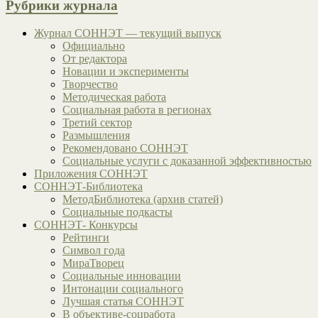
Рубрики журнала
Журнал СОННЭТ — текущий выпуск
Официально
От редактора
Новации и эксперименты
Творчество
Методическая работа
Социальная работа в регионах
Третий сектор
Размышления
Рекомендовано СОННЭТ
Социальные услуги с доказанной эффективностью
Приложения СОННЭТ
СОННЭТ-Библиотека
МетодБиблиотека (архив статей)
Социальные подкасты
СОННЭТ- Конкурсы
Рейтинги
Символ года
МираТворец
Социальные инновации
Интонации социального
Лучшая статья СОННЭТ
В объективе-соцработа