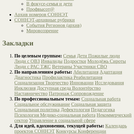
В фокусе-семья и дети
Профвысот@
Архив номеров СОННЭТ
СОННЭТ-архивные рубрики
События Регионов (архив)
Мировоззрение
Закладки
По целевым группам:
Семья
Дети
Пожилые люди
Люди с ОВЗ
Инвалиды
Подростки
Молодёжь
Сироты
Люди с РАС
ТЖС
Ветераны
Участники СВО
По направлениям работы:
Абилитация
Адаптация
Диагностика
Профилактика
Реабилитация
Социализация
Творчество
Инновации
Исследования
Инклюзия
Доступная среда
Волонтёрство
Наставничество
Патронаж
Сопровождение
По профессиональным темам:
Социальная работа
Социальное обслуживание
Социальная защита
Социальная политика
Дефектология
Педагогика
Психология
Медико-социальная работа
Некоммерческий
сектор
Управление в социальной сфере
Для идей, вдохновения, текущей работы:
Календарь
проектов СОННЭТ
Конкурсы
Конференции