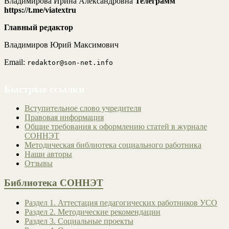
Владимирова Ирина Александровна
Телеграмм
https://t.me/viatextru
Главный редактор
Владимиров Юрий Максимович
Email:
redaktor@son-net.info
Быстрые ссылки
Вступительное слово учредителя
Правовая информация
Общие требования к оформлению статей в журнале
СОННЭТ
Методическая библиотека социального работника
Наши авторы
Отзывы
Библиотека СОННЭТ
Раздел 1. Аттестация педагогических работников УСО
Раздел 2. Методические рекомендации
Раздел 3. Социальные проекты