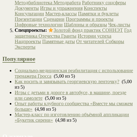
Методбиблиотека
Методработа
Работнику соцсферы
Документы
Игры и упражнения
Конспекты
Консультации
Мастер-классы
Памятки и буклеты
Презентации
Сценарии
Программы и проекты
Цифровые технологии
Шаблоны и образцы
Чек-листы
Спецпроекты:
Золотой фонд практик СОННЭТ
Год
защитника Отечества
Гранты
Истории успеха
Нацпроекты
Памятные даты
От читателей
Собкоры
Эксперты
Популярное
Социально-медицинская реабилитация с использование
тренажера Гросса
(5,00 из 5)
Как носить и завязывать георгиевскую ленточку?
(5,00
из 5)
Игры с детьми в дороге в автобусе, в машине, поезде
или самолете
(5,00 из 5)
Опыт работы клубного сообщества «Вместе мы сможем
больше»
(4,98 из 5)
Мастер-класс по изготовлению объёмной аппликации
«Букетик сирени»
(4,98 из 5)
О журнале