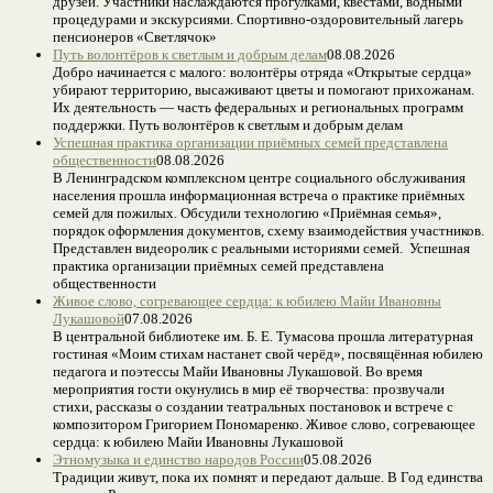
друзей. Участники наслаждаются прогулками, квестами, водными
процедурами и экскурсиями. Спортивно-оздоровительный лагерь
пенсионеров «Светлячок»
Путь волонтёров к светлым и добрым делам
08.08.2026
Добро начинается с малого: волонтёры отряда «Открытые сердца»
убирают территорию, высаживают цветы и помогают прихожанам.
Их деятельность — часть федеральных и региональных программ
поддержки. Путь волонтёров к светлым и добрым делам
Успешная практика организации приёмных семей представлена
общественности
08.08.2026
В Ленинградском комплексном центре социального обслуживания
населения прошла информационная встреча о практике приёмных
семей для пожилых. Обсудили технологию «Приёмная семья»,
порядок оформления документов, схему взаимодействия участников.
Представлен видеоролик с реальными историями семей. Успешная
практика организации приёмных семей представлена
общественности
Живое слово, согревающее сердца: к юбилею Майи Ивановны
Лукашовой
07.08.2026
В центральной библиотеке им. Б. Е. Тумасова прошла литературная
гостиная «Моим стихам настанет свой черёд», посвящённая юбилею
педагога и поэтессы Майи Ивановны Лукашовой. Во время
мероприятия гости окунулись в мир её творчества: прозвучали
стихи, рассказы о создании театральных постановок и встрече с
композитором Григорием Пономаренко. Живое слово, согревающее
сердца: к юбилею Майи Ивановны Лукашовой
Этномузыка и единство народов России
05.08.2026
Традиции живут, пока их помнят и передают дальше. В Год единства