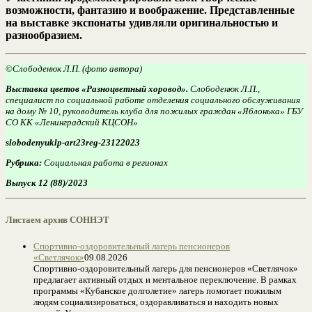
возможности, фантазию и воображение. Представленные
на выставке экспонаты удивляли оригинальностью и
разнообразием.
©
Слободенюк Л.П.
(фото автора)
Выставка цветов «Разноцветный хоровод».
Слободенюк Л.П.,
специалист по социальной работе отделения социального обслуживания
на дому № 10, руководитель клуба для пожилых граждан «Яблонька» ГБУ
СО КК «Ленинградский КЦСОН»
slobodenyuklp-art23reg-23122023
Рубрика:
Социальная работа в регионах
Выпуск 12 (88)/2023
Листаем архив СОННЭТ
Спортивно-оздоровительный лагерь пенсионеров
«Светлячок»
09.08.2026
Спортивно-оздоровительный лагерь для пенсионеров «Светлячок»
предлагает активный отдых и ментальное переключение. В рамках
программы «Кубанское долголетие» лагерь помогает пожилым
людям социализироваться, оздоравливаться и находить новых