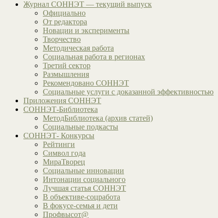
Журнал СОННЭТ — текущий выпуск
Официально
От редактора
Новации и эксперименты
Творчество
Методическая работа
Социальная работа в регионах
Третий сектор
Размышления
Рекомендовано СОННЭТ
Социальные услуги с доказанной эффективностью
Приложения СОННЭТ
СОННЭТ-Библиотека
МетодБиблиотека (архив статей)
Социальные подкасты
СОННЭТ- Конкурсы
Рейтинги
Символ года
МираТворец
Социальные инновации
Интонации социального
Лучшая статья СОННЭТ
В объективе-соцработа
В фокусе-семья и дети
Профвысот@