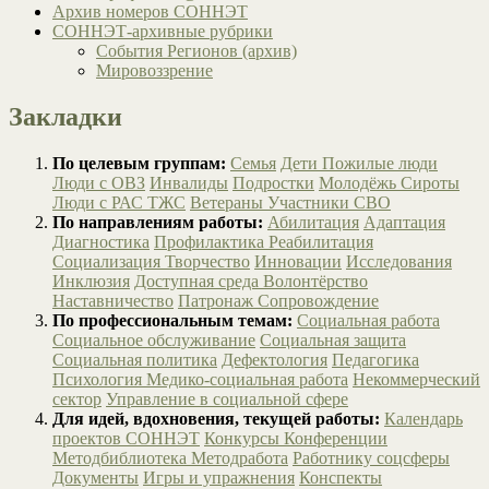
Архив номеров СОННЭТ
СОННЭТ-архивные рубрики
События Регионов (архив)
Мировоззрение
Закладки
По целевым группам:
Семья
Дети
Пожилые люди
Люди с ОВЗ
Инвалиды
Подростки
Молодёжь
Сироты
Люди с РАС
ТЖС
Ветераны
Участники СВО
По направлениям работы:
Абилитация
Адаптация
Диагностика
Профилактика
Реабилитация
Социализация
Творчество
Инновации
Исследования
Инклюзия
Доступная среда
Волонтёрство
Наставничество
Патронаж
Сопровождение
По профессиональным темам:
Социальная работа
Социальное обслуживание
Социальная защита
Социальная политика
Дефектология
Педагогика
Психология
Медико-социальная работа
Некоммерческий
сектор
Управление в социальной сфере
Для идей, вдохновения, текущей работы:
Календарь
проектов СОННЭТ
Конкурсы
Конференции
Методбиблиотека
Методработа
Работнику соцсферы
Документы
Игры и упражнения
Конспекты