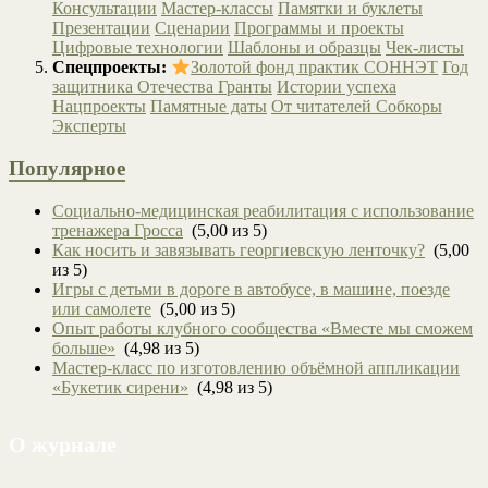
Консультации
Мастер-классы
Памятки и буклеты
Презентации
Сценарии
Программы и проекты
Цифровые технологии
Шаблоны и образцы
Чек-листы
Спецпроекты:
Золотой фонд практик СОННЭТ
Год
защитника Отечества
Гранты
Истории успеха
Нацпроекты
Памятные даты
От читателей
Собкоры
Эксперты
Популярное
Социально-медицинская реабилитация с использование
тренажера Гросса
(5,00 из 5)
Как носить и завязывать георгиевскую ленточку?
(5,00
из 5)
Игры с детьми в дороге в автобусе, в машине, поезде
или самолете
(5,00 из 5)
Опыт работы клубного сообщества «Вместе мы сможем
больше»
(4,98 из 5)
Мастер-класс по изготовлению объёмной аппликации
«Букетик сирени»
(4,98 из 5)
О журнале