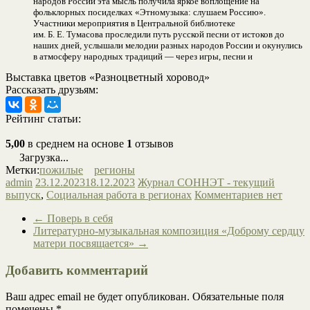
народов России эта мысль получила яркое воплощение на
фольклорных посиделках «Этномузыка: слушаем Россию».
Участники мероприятия в Центральной библиотеке
им. Б. Е. Тумасова проследили путь русской песни от истоков до
наших дней, услышали мелодии разных народов России и окунулись
в атмосферу народных традиций — через игры, песни и
Выставка цветов «Разноцветный хоровод»
Рассказать друзьям:
Рейтинг статьи:
5,00
в среднем на основе
1
отзывов
Загрузка...
Метки:
пожилые
регионы
admin
23.12.2023
18.12.2023
Журнал СОННЭТ - текущий
выпуск
,
Социальная работа в регионах
Комментариев нет
←
Поверь в себя
Литературно-музыкальная композиция «Доброму сердцу
матери посвящается»
→
Добавить комментарий
Ваш адрес email не будет опубликован.
Обязательные поля
помечены
*