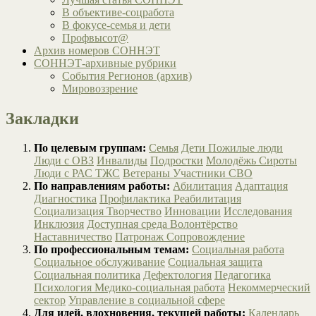
В объективе-соцработа
В фокусе-семья и дети
Профвысот@
Архив номеров СОННЭТ
СОННЭТ-архивные рубрики
События Регионов (архив)
Мировоззрение
Закладки
По целевым группам:
Семья
Дети
Пожилые люди
Люди с ОВЗ
Инвалиды
Подростки
Молодёжь
Сироты
Люди с РАС
ТЖС
Ветераны
Участники СВО
По направлениям работы:
Абилитация
Адаптация
Диагностика
Профилактика
Реабилитация
Социализация
Творчество
Инновации
Исследования
Инклюзия
Доступная среда
Волонтёрство
Наставничество
Патронаж
Сопровождение
По профессиональным темам:
Социальная работа
Социальное обслуживание
Социальная защита
Социальная политика
Дефектология
Педагогика
Психология
Медико-социальная работа
Некоммерческий
сектор
Управление в социальной сфере
Для идей, вдохновения, текущей работы:
Календарь