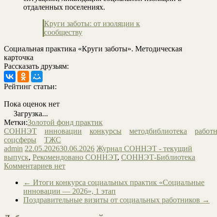
отдаленных поселениях.
Круги заботы: от изоляции к
сообществу
Социальная практика «Круги заботы». Методическая
карточка
Рассказать друзьям:
Рейтинг статьи:
Пока оценок нет
Загрузка...
Метки:
Золотой фонд практик
СОННЭТ
инновации
конкурсы
методбиблиотека
работ
соцсферы
ТЖС
admin
22.05.2026
30.06.2026
Журнал СОННЭТ - текущий
выпуск
,
Рекомендовано СОННЭТ
,
СОННЭТ-Библиотека
Комментариев нет
←
Итоги конкурса социальных практик «Социальные
инновации — 2026», 1 этап
Поздравительные визиты от социальных работников
→