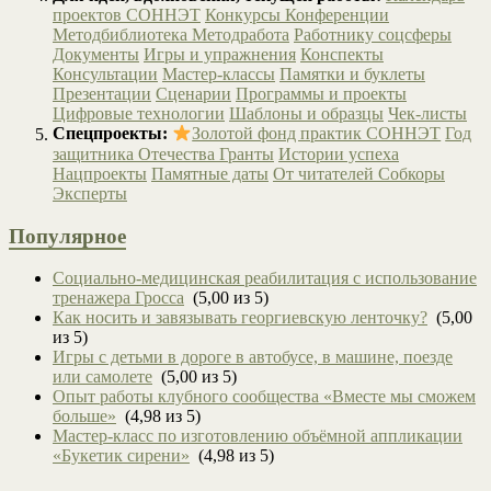
проектов СОННЭТ
Конкурсы
Конференции
Методбиблиотека
Методработа
Работнику соцсферы
Документы
Игры и упражнения
Конспекты
Консультации
Мастер-классы
Памятки и буклеты
Презентации
Сценарии
Программы и проекты
Цифровые технологии
Шаблоны и образцы
Чек-листы
Спецпроекты:
Золотой фонд практик СОННЭТ
Год
защитника Отечества
Гранты
Истории успеха
Нацпроекты
Памятные даты
От читателей
Собкоры
Эксперты
Популярное
Социально-медицинская реабилитация с использование
тренажера Гросса
(5,00 из 5)
Как носить и завязывать георгиевскую ленточку?
(5,00
из 5)
Игры с детьми в дороге в автобусе, в машине, поезде
или самолете
(5,00 из 5)
Опыт работы клубного сообщества «Вместе мы сможем
больше»
(4,98 из 5)
Мастер-класс по изготовлению объёмной аппликации
«Букетик сирени»
(4,98 из 5)