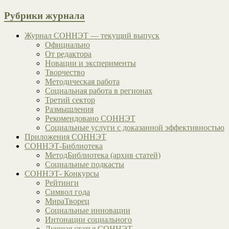
Рубрики журнала
Журнал СОННЭТ — текущий выпуск
Официально
От редактора
Новации и эксперименты
Творчество
Методическая работа
Социальная работа в регионах
Третий сектор
Размышления
Рекомендовано СОННЭТ
Социальные услуги с доказанной эффективностью
Приложения СОННЭТ
СОННЭТ-Библиотека
МетодБиблиотека (архив статей)
Социальные подкасты
СОННЭТ- Конкурсы
Рейтинги
Символ года
МираТворец
Социальные инновации
Интонации социального
Лучшая статья СОННЭТ