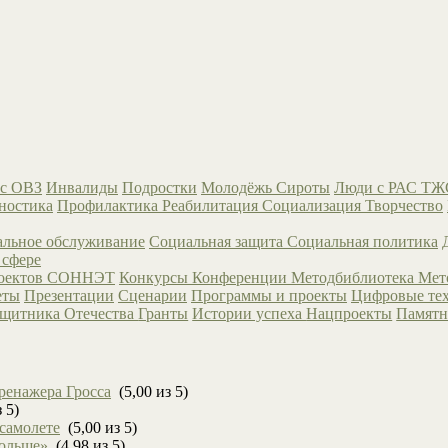
с ОВЗ
Инвалиды
Подростки
Молодёжь
Сироты
Люди с РАС
ТЖ
ностика
Профилактика
Реабилитация
Социализация
Творчество
льное обслуживание
Социальная защита
Социальная политика
 сфере
роектов СОННЭТ
Конкурсы
Конференции
Методбиблиотека
Мет
еты
Презентации
Сценарии
Программы и проекты
Цифровые те
ащитника Отечества
Гранты
Истории успеха
Нацпроекты
Памятн
ренажера Гросса
(5,00 из 5)
 5)
 самолете
(5,00 из 5)
больше»
(4,98 из 5)