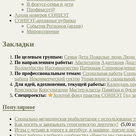
В фокусе-семья и дети
Профвысот@
Архив номеров СОННЭТ
СОННЭТ-архивные рубрики
События Регионов (архив)
Мировоззрение
Закладки
По целевым группам:
Семья
Дети
Пожилые люди
Люди 
По направлениям работы:
Абилитация
Адаптация
Диаг
Волонтёрство
Наставничество
Патронаж
Сопровождение
По профессиональным темам:
Социальная работа
Социа
работа
Некоммерческий сектор
Управление в социальной
Для идей, вдохновения, текущей работы:
Календарь п
Конспекты
Консультации
Мастер-классы
Памятки и букл
Спецпроекты:
Золотой фонд практик СОННЭТ
Год з
Популярное
Социально-медицинская реабилитация с использование т
Как носить и завязывать георгиевскую ленточку?
(5,00 из
Игры с детьми в дороге в автобусе, в машине, поезде или
Опыт работы клубного сообщества «Вместе мы сможем 