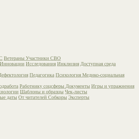
С
Ветераны
Участники СВО
Инновации
Исследования
Инклюзия
Доступная среда
Дефектология
Педагогика
Психология
Медико-социальная
одработа
Работнику соцсферы
Документы
Игры и упражнения
хнологии
Шаблоны и образцы
Чек-листы
ые даты
От читателей
Собкоры
Эксперты