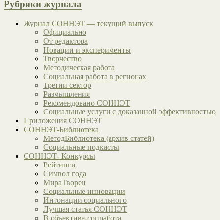
Рубрики журнала
Журнал СОННЭТ — текущий выпуск
Официально
От редактора
Новации и эксперименты
Творчество
Методическая работа
Социальная работа в регионах
Третий сектор
Размышления
Рекомендовано СОННЭТ
Социальные услуги с доказанной эффективностью
Приложения СОННЭТ
СОННЭТ-Библиотека
МетодБиблиотека (архив статей)
Социальные подкасты
СОННЭТ- Конкурсы
Рейтинги
Символ года
МираТворец
Социальные инновации
Интонации социального
Лучшая статья СОННЭТ
В объективе-соцработа