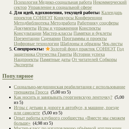
Психология
Медико-социальная работа
Некоммерческий
сектор
Управление в социальной сфере
Для идей, вдохновения, текущей работы:
Календарь
проектов СОННЭТ
Конкурсы
Конференции
Методбиблиотека
Методработа
Работнику соцсферы
Документы
Игры и упражнения
Конспекты
Консультации
Мастер-классы
Памятки и буклеты
Презентации
Сценарии
Программы и проекты
Цифровые технологии
Шаблоны и образцы
Чек-листы
Спецпроекты:
Золотой фонд практик СОННЭТ
Год
защитника Отечества
Гранты
Истории успеха
Нацпроекты
Памятные даты
От читателей
Собкоры
Эксперты
Популярное
Социально-медицинская реабилитация с использование
тренажера Гросса
(5,00 из 5)
Как носить и завязывать георгиевскую ленточку?
(5,00
из 5)
Игры с детьми в дороге в автобусе, в машине, поезде
или самолете
(5,00 из 5)
Опыт работы клубного сообщества «Вместе мы сможем
больше»
(4,98 из 5)
Мастер-класс по изготовлению объёмной аппликации