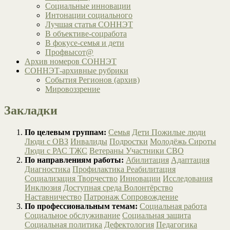
Социальные инновации
Интонации социального
Лучшая статья СОННЭТ
В объективе-соцработа
В фокусе-семья и дети
Профвысот@
Архив номеров СОННЭТ
СОННЭТ-архивные рубрики
События Регионов (архив)
Мировоззрение
Закладки
По целевым группам:
Семья
Дети
Пожилые люди
Люди с ОВЗ
Инвалиды
Подростки
Молодёжь
Сироты
Люди с РАС
ТЖС
Ветераны
Участники СВО
По направлениям работы:
Абилитация
Адаптация
Диагностика
Профилактика
Реабилитация
Социализация
Творчество
Инновации
Исследования
Инклюзия
Доступная среда
Волонтёрство
Наставничество
Патронаж
Сопровождение
По профессиональным темам:
Социальная работа
Социальное обслуживание
Социальная защита
Социальная политика
Дефектология
Педагогика