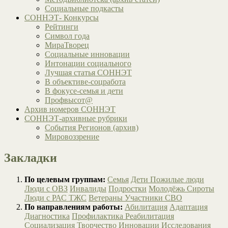
Социальные подкасты
СОННЭТ- Конкурсы
Рейтинги
Символ года
МираТворец
Социальные инновации
Интонации социального
Лучшая статья СОННЭТ
В объективе-соцработа
В фокусе-семья и дети
Профвысот@
Архив номеров СОННЭТ
СОННЭТ-архивные рубрики
События Регионов (архив)
Мировоззрение
Закладки
По целевым группам:
Семья
Дети
Пожилые люди
Люди с ОВЗ
Инвалиды
Подростки
Молодёжь
Сироты
Люди с РАС
ТЖС
Ветераны
Участники СВО
По направлениям работы:
Абилитация
Адаптация
Диагностика
Профилактика
Реабилитация
Социализация
Творчество
Инновации
Исследования