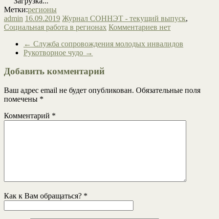
Загрузка...
Метки:
регионы
admin
16.09.2019
Журнал СОННЭТ - текущий выпуск
,
Социальная работа в регионах
Комментариев нет
←
Служба сопровождения молодых инвалидов
Рукотворное чудо
→
Добавить комментарий
Ваш адрес email не будет опубликован.
Обязательные поля
помечены
*
Комментарий
*
Как к Вам обращаться?
*