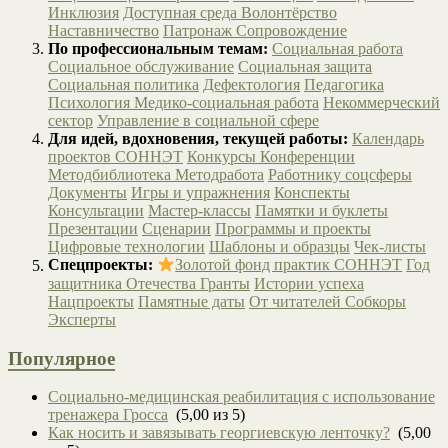
Инклюзия
Доступная среда
Волонтёрство
Наставничество
Патронаж
Сопровождение
По профессиональным темам:
Социальная работа
Социальное обслуживание
Социальная защита
Социальная политика
Дефектология
Педагогика
Психология
Медико-социальная работа
Некоммерческий
сектор
Управление в социальной сфере
Для идей, вдохновения, текущей работы:
Календарь
проектов СОННЭТ
Конкурсы
Конференции
Методбиблиотека
Методработа
Работнику соцсферы
Документы
Игры и упражнения
Конспекты
Консультации
Мастер-классы
Памятки и буклеты
Презентации
Сценарии
Программы и проекты
Цифровые технологии
Шаблоны и образцы
Чек-листы
Спецпроекты:
Золотой фонд практик СОННЭТ
Год
защитника Отечества
Гранты
Истории успеха
Нацпроекты
Памятные даты
От читателей
Собкоры
Эксперты
Популярное
Социально-медицинская реабилитация с использование
тренажера Гросса
(5,00 из 5)
Как носить и завязывать георгиевскую ленточку?
(5,00