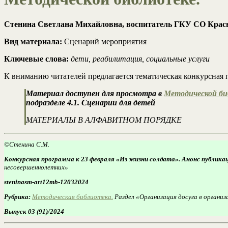
Стенина Светлана Михайловна, воспитатель ГКУ СО Красн
Вид материала:
Сценарий мероприятия
Ключевые слова:
дети, реабилитация, социальные услуги
К вниманию читателей предлагается тематическая конкурсная
Материал доступен для просмотра в
Методической б
подразделе 4.1. Сценарии для детей
МАТЕРИАЛЫ В АЛФАВИТНОМ ПОРЯДКЕ
©Стенина С.М.
Конкурсная программа к 23 февраля «Из жизни солдата». Анонс публика
несовершеннолетних»
steninasm-art12mb-12032024
Рубрика:
Методическая библиотека.
Раздел «Организация досуга в организ
Выпуск 03 (91)/2024