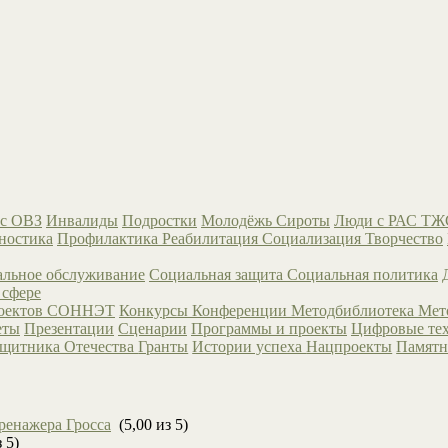
с ОВЗ
Инвалиды
Подростки
Молодёжь
Сироты
Люди с РАС
ТЖ
ностика
Профилактика
Реабилитация
Социализация
Творчество
льное обслуживание
Социальная защита
Социальная политика
 сфере
роектов СОННЭТ
Конкурсы
Конференции
Методбиблиотека
Мет
еты
Презентации
Сценарии
Программы и проекты
Цифровые те
ащитника Отечества
Гранты
Истории успеха
Нацпроекты
Памятн
ренажера Гросса
(5,00 из 5)
 5)