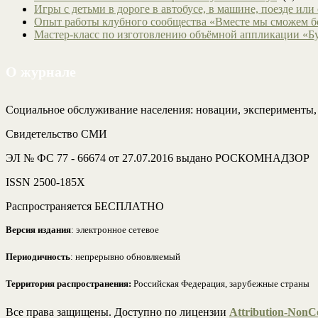
Игры с детьми в дороге в автобусе, в машине, поезде или
Опыт работы клубного сообщества «Вместе мы сможем 
Мастер-класс по изготовлению объёмной аппликации «Б
О журнале
Социальное обслуживание населения: новации, эксперименты
Свидетельство СМИ
ЭЛ № ФС 77 - 66674 от 27.07.2016 выдано РОСКОМНАДЗОР
ISSN 2500-185Х
Распространяется БЕСПЛАТНО
Версия издания
: электронное сетевое
Периодичность
: непрерывно обновляемый
Территория распространения:
Российская Федерация, зарубежные страны
Все права защищены. Доступно по лицензии
Attribution-NonCo