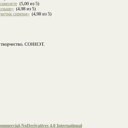
 самолете
(5,00 из 5)
больше»
(4,98 из 5)
укетик сирени»
(4,98 из 5)
, творчество. СОННЭТ.
mmercial-NoDerivatives 4.0 International