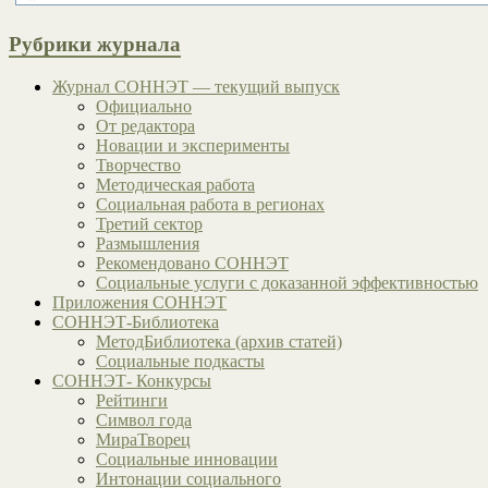
Рубрики журнала
Журнал СОННЭТ — текущий выпуск
Официально
От редактора
Новации и эксперименты
Творчество
Методическая работа
Социальная работа в регионах
Третий сектор
Размышления
Рекомендовано СОННЭТ
Социальные услуги с доказанной эффективностью
Приложения СОННЭТ
СОННЭТ-Библиотека
МетодБиблиотека (архив статей)
Социальные подкасты
СОННЭТ- Конкурсы
Рейтинги
Символ года
МираТворец
Социальные инновации
Интонации социального