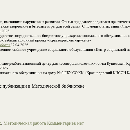
, имеющими нарушения в развитии. Статья предлагает родителям практическое
 также творческие и бытовые игры для всей семьи. С помощью этих занятий мо
5.2026
бургское государственное бюджетное учреждение социального обслуживания н
о-реабилитационный проект «Краеведческая карусель»
абота»
27.04.2026
венное казённое учреждение социального обслуживания «Центр социальной по
ально-реабилитационный центр для несовершеннолетних», ст-ца Кущевская,
.2026
 социального обслуживания на дому № 9 ГБУ СО КК «Краснодарский КЦСОН Ка
нс публикации в Методической библиотеке.
к
,
Методическая работа
Комментариев нет