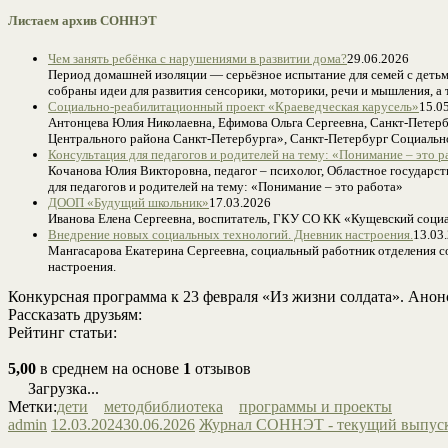
Листаем архив СОННЭТ
Чем занять ребёнка с нарушениями в развитии дома?
29.06.2026
Период домашней изоляции — серьёзное испытание для семей с детьми
собраны идеи для развития сенсорики, моторики, речи и мышления, а
Социально-реабилитационный проект «Краеведческая карусель»
15.0
Антонцева Юлия Николаевна, Ефимова Ольга Сергеевна, Санкт-Петер
Центрального района Санкт-Петербурга», Санкт-Петербург Социальн
Консультация для педагогов и родителей на тему: «Понимание – это р
Кочанова Юлия Викторовна, педагог – психолог, Областное государст
для педагогов и родителей на тему: «Понимание – это работа»
ДООП «Будущий школьник»
17.03.2026
Иванова Елена Сергеевна, воспитатель, ГКУ СО КК «Кущевский соци
Внедрение новых социальных технологий. Дневник настроения.
13.03
Мангасарова Екатерина Сергеевна, социальный работник отделения
настроения.
Конкурсная программа к 23 февраля «Из жизни солдата». Ано
Рассказать друзьям:
Рейтинг статьи:
5,00
в среднем на основе
1
отзывов
Загрузка...
Метки:
дети
методбиблиотека
программы и проекты
admin
12.03.2024
30.06.2026
Журнал СОННЭТ - текущий выпус