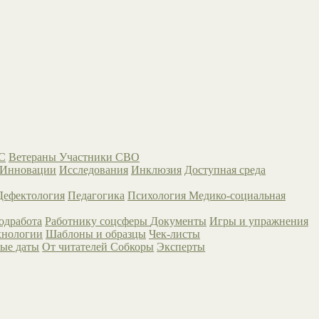
С
Ветераны
Участники СВО
Инновации
Исследования
Инклюзия
Доступная среда
Дефектология
Педагогика
Психология
Медико-социальная
одработа
Работнику соцсферы
Документы
Игры и упражнения
хнологии
Шаблоны и образцы
Чек-листы
ые даты
От читателей
Собкоры
Эксперты