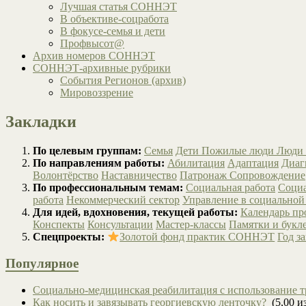
Лучшая статья СОННЭТ
В объективе-соцработа
В фокусе-семья и дети
Профвысот@
Архив номеров СОННЭТ
СОННЭТ-архивные рубрики
События Регионов (архив)
Мировоззрение
Закладки
По целевым группам:
Семья
Дети
Пожилые люди
Люди 
По направлениям работы:
Абилитация
Адаптация
Диаг
Волонтёрство
Наставничество
Патронаж
Сопровождение
По профессиональным темам:
Социальная работа
Социа
работа
Некоммерческий сектор
Управление в социальной
Для идей, вдохновения, текущей работы:
Календарь п
Конспекты
Консультации
Мастер-классы
Памятки и букл
Спецпроекты:
Золотой фонд практик СОННЭТ
Год з
Популярное
Социально-медицинская реабилитация с использование т
Как носить и завязывать георгиевскую ленточку?
(5,00 из