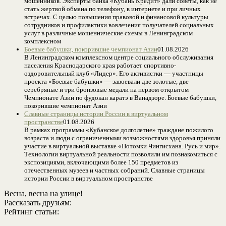
мошенников. Эксперты банка «Кубань Кредит» дали советы, как не
стать жертвой обмана по телефону, в интернете и при личных
встречах. С целью повышения правовой и финансовой культуры
сотрудников и профилактики вовлечения получателей социальных
услуг в различные мошеннические схемы в Ленинградском
комплексном
Боевые бабушки, покорившие чемпионат Азии
01.08.2026
В Ленинградском комплексном центре социального обслуживания
населения Краснодарского края работает спортивно-
оздоровительный клуб «Лидер». Его активистки — участницы
проекта «Боевые бабушки» — завоевали две золотые, две
серебряные и три бронзовые медали на первом открытом
Чемпионате Азии по фудокан каратэ в Ванадзоре. Боевые бабушки,
покорившие чемпионат Азии
Славные страницы истории России в виртуальном
пространстве
01.08.2026
В рамках программы «Кубанское долголетие» граждане пожилого
возраста и люди с ограниченными возможностями здоровья приняли
участие в виртуальной выставке «Потомки Чингисхана. Русь и мир».
Технологии виртуальной реальности позволили им познакомиться с
экспозициями, включающими более 150 предметов из
отечественных музеев и частных собраний. Славные страницы
истории России в виртуальном пространстве
Весна, весна на улице!
Рассказать друзьям:
Рейтинг статьи: