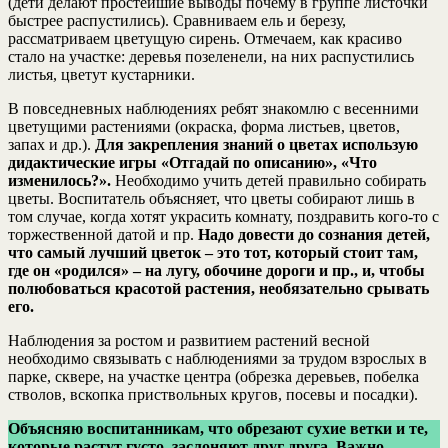
(дети делают простейшие выводы почему в группе листочки
быстрее распустились). Сравниваем ель и березу,
рассматриваем цветущую сирень. Отмечаем, как красиво
стало на участке: деревья позеленели, на них распустились
листья, цветут кустарники.
В повседневных наблюдениях ребят знакомлю с весенними
цветущими растениями (окраска, форма листьев, цветов,
запах и др.).
Для закрепления знаний о цветах использую
дидактические игры «Отгадай по описанию», «Что
изменилось?».
Необходимо учить детей правильно собирать
цветы. Воспитатель объясняет, что цветы собирают лишь в
том случае, когда хотят украсить комнату, поздравить кого-то с
торжественной датой и пр.
Надо довести до сознания детей,
что самый лучший цветок – это тот, который стоит там,
где он «родился» – на лугу, обочине дороги и пр., и, чтобы
полюбоваться красотой растения, необязательно срывать
его.
Наблюдения за ростом и развитием растений весной
необходимо связывать с наблюдениями за трудом взрослых в
парке, сквере, на участке центра (обрезка деревьев, побелка
стволов, вскопка приствольных кругов, посевы и посадки).
Объясняю воспитанникам, что обрезают сухие ветки и те,
которые растут густо, заслоняют друг друга. Важно