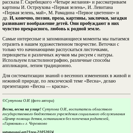
рассказа Г. Скребицкого «Четыре желания» и рассматриваем
картины И. Остроухова «Первая зелень», И. Левитана
«Первая зелень, май», М. Рамадина «Первое цветение» и
др.
И, конечно, поэзия, проза, картины, заклички, загадки
развивают воображение детей. Они пробуждают в них
чувство прекрасного, любовь к родной земле.
Самые интересные и запоминающиеся моменты мы пытаемся
отразить в нашем художественном творчестве. Веточки с
только что начинающими распускаться листочками,
первоцветы и различных жучков мы рисуем с натуры.
Используем пластилинографию, различные способы
аппликации, лепим традиционно.
Для систематизации знаний о весенних изменениях в живой и
неживой природе, по лексической теме «Весна», делаю
презентацию «Весна — красна».
©
Сутупова О.И.
(фото автора)
Весна, весна на улице!
Сутупова О.И., воспитатель областного
государственного бюджетного учреждения социального обслуживания
«Центр помощи детям, оставшимся без попечения родителей,
«Гармония»» г. Черемхово
sutupovaoi-art21reg-21052024