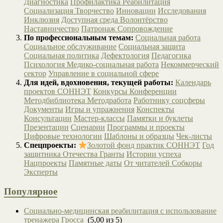
Диагностика
Профилактика
Реабилитация
Социализация
Творчество
Инновации
Исследования
Инклюзия
Доступная среда
Волонтёрство
Наставничество
Патронаж
Сопровождение
По профессиональным темам:
Социальная работа
Социальное обслуживание
Социальная защита
Социальная политика
Дефектология
Педагогика
Психология
Медико-социальная работа
Некоммерческий
сектор
Управление в социальной сфере
Для идей, вдохновения, текущей работы:
Календарь
проектов СОННЭТ
Конкурсы
Конференции
Методбиблиотека
Методработа
Работнику соцсферы
Документы
Игры и упражнения
Конспекты
Консультации
Мастер-классы
Памятки и буклеты
Презентации
Сценарии
Программы и проекты
Цифровые технологии
Шаблоны и образцы
Чек-листы
Спецпроекты:
Золотой фонд практик СОННЭТ
Год
защитника Отечества
Гранты
Истории успеха
Нацпроекты
Памятные даты
От читателей
Собкоры
Эксперты
Популярное
Социально-медицинская реабилитация с использование
тренажера Гросса
(5,00 из 5)