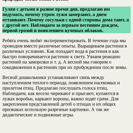
Гуляя с детьми в разное время дня, предлагаю им
подумать, почему утром лужи замерзают, а днем
оттаивают. Почему сосульки с одной стороны дома тают, а
с другой нет. Наблюдаем за первым весенним дождем,
первой грозой и появлением кучевых облаков.
Ребята очень любят экспериментировать. В течение года мы
проводим вместе различные опыты. Выращиваем растения в
различных условиях. Как попадает вода в растения и как
быстро поворачивается растение к свету. Узнаем реакцию
растений на заморозки и т. д. А весной мы говорим о
сокодвижении в растениях при их пробуждении после зимы.
Весной дошкольники устанавливают связь между
наступлением теплого периода, появлением насекомых и
прилетом птиц. Предлагаю послушать голоса птиц.
Наблюдаем, как весело чирикают и прыгают, купаются в
лужах воробьи, каркают вороны, важно ходят грачи. Для
закрепления представлений детей о птицах и их общих
признаках использую разрезные картинки. А так же
дидактические и подвижные игры.