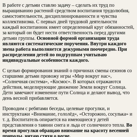
В работе с детьми ставлю задачу – сделать их труд по
выращиванию растений средством воспитания трудолюбия,
самостоятельности, дисциплинированности и чувства
коллективизма. С первых дней трудовой деятельности
каждый воспитанник имеет определенный круг обязанностей,
за который он будет нести ответственность перед другими
детьми группы.
Основной формой организации труда
являются систематические поручения. Внутри каждого
звена работа выполняется дежурными поочередно. При
распределении детей по подгруппам учитываю
индивидуальные особенности каждого.
С целью формирования знаний о причинах смены сезонов со
старшими детьми провожу игры «Мир вокруг нас»,
«Солнечная система», «Космос». В которых отражаются
действия, моделирующие движение Земли вокруг Солнца.
Дети замечают изменение пути Солнца и делают вывод, что
день весной прибавляется.
Проводим с ребятами беседы, целевые прогулки, и
инструктажи «Внимание, гололёд», «Осторожно, сосулька» и
т. д. Воспитатель опирается на имеющиеся у детей
представления о таянии снега и льда от солнечного тепла.
Во
время прогулки обращаю внимание на красоту весенней
природы, читаю стихи о весне.