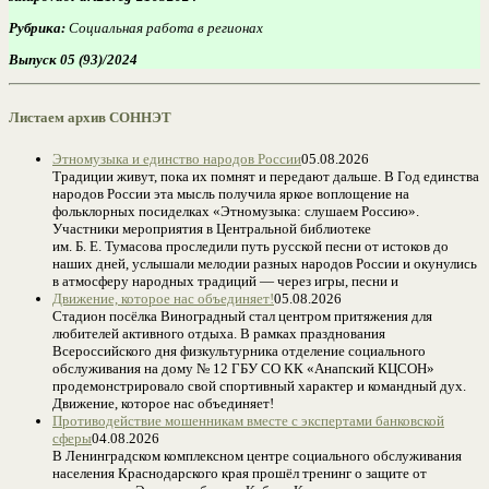
Рубрика:
Социальная работа в регионах
Выпуск 05 (93)/2024
Листаем архив СОННЭТ
Этномузыка и единство народов России
05.08.2026
Традиции живут, пока их помнят и передают дальше. В Год единства
народов России эта мысль получила яркое воплощение на
фольклорных посиделках «Этномузыка: слушаем Россию».
Участники мероприятия в Центральной библиотеке
им. Б. Е. Тумасова проследили путь русской песни от истоков до
наших дней, услышали мелодии разных народов России и окунулись
в атмосферу народных традиций — через игры, песни и
Движение, которое нас объединяет!
05.08.2026
Стадион посёлка Виноградный стал центром притяжения для
любителей активного отдыха. В рамках празднования
Всероссийского дня физкультурника отделение социального
обслуживания на дому № 12 ГБУ СО КК «Анапский КЦСОН»
продемонстрировало свой спортивный характер и командный дух.
Движение, которое нас объединяет!
Противодействие мошенникам вместе с экспертами банковской
сферы
04.08.2026
В Ленинградском комплексном центре социального обслуживания
населения Краснодарского края прошёл тренинг о защите от