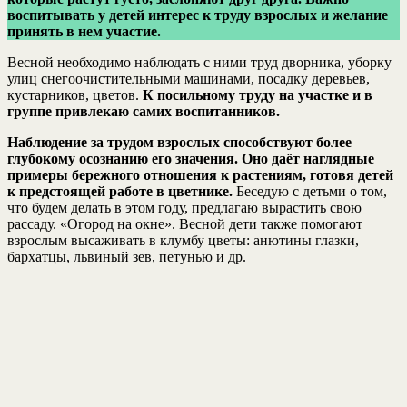
воспитывать у детей интерес к труду взрослых и желание
принять в нем участие.
Весной необходимо наблюдать с ними труд дворника, уборку
улиц снегоочистительными машинами, посадку деревьев,
кустарников, цветов.
К посильному труду на участке и в
группе привлекаю самих воспитанников.
Наблюдение за трудом взрослых способствуют более
глубокому осознанию его значения. Оно даёт наглядные
примеры бережного отношения к растениям, готовя детей
к предстоящей работе в цветнике.
Беседую с детьми о том,
что будем делать в этом году, предлагаю вырастить свою
рассаду. «Огород на окне». Весной дети также помогают
взрослым высаживать в клумбу цветы: анютины глазки,
бархатцы, львиный зев, петунью и др.