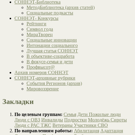
СОННЭТ-Библиотека
МетодБиблиотека (архив статей)
Социальные подкасты
СОННЭТ- Конкурсы
Рейтинги
Символ года
МираТворец
Социальные инновации
Интонации социального
Лучшая статья СОННЭТ
В объективе-соцработа
В фокусе-семья и дети
Профвысот@
Архив номеров СОННЭТ
СОННЭТ-архивные рубрики
События Регионов (архив)
Мировоззрение
Закладки
По целевым группам:
Семья
Дети
Пожилые люди
Люди с ОВЗ
Инвалиды
Подростки
Молодёжь
Сироты
Люди с РАС
ТЖС
Ветераны
Участники СВО
По направлениям работы:
Абилитация
Адаптация