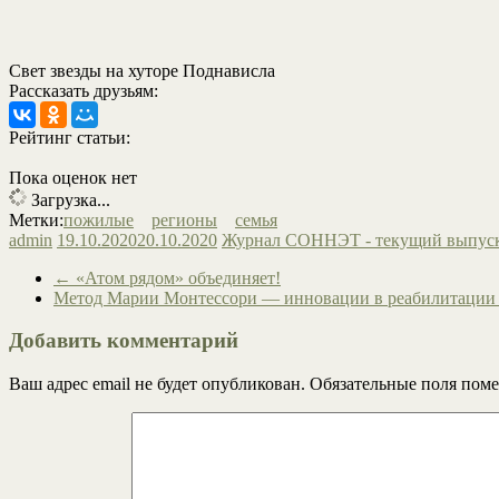
Свет звезды на хуторе Поднависла
Рассказать друзьям:
Рейтинг статьи:
Пока оценок нет
Загрузка...
Метки:
пожилые
регионы
семья
admin
19.10.2020
20.10.2020
Журнал СОННЭТ - текущий выпус
←
«Атом рядом» объединяет!
Метод Марии Монтессори — инновации в реабилитации 
Добавить комментарий
Ваш адрес email не будет опубликован.
Обязательные поля пом