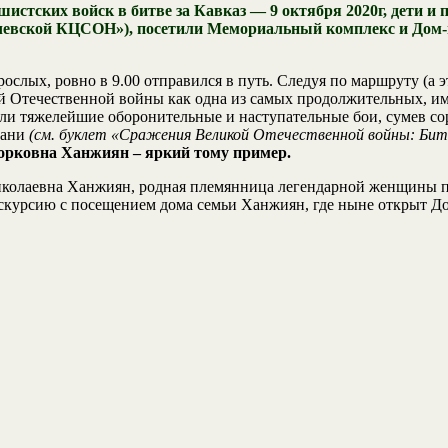
истских войск в битве за Кавказ — 9 октября 2020г, дети и 
чевской КЦСОН»), посетили Мемориальный комплекс и Дом-
рослых, ровно в 9.00 отправился в путь. Следуя по маршруту (а 
кой Отечественной войны как одна из самых продолжительных, и
а вели тяжелейшие оборонительные и наступательные бои, сумев с
бани
(см. буклет «Сражения Великой Отечественной войны: Битв
рковна Ханжиян – яркий тому пример.
иколаевна Ханжиян, родная племянница легендарной женщины по
экскурсию с посещением дома семьи Ханжиян, где ныне открыт 