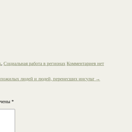
к
,
Социальная работа в регионах
Комментариев нет
пожилых людей и людей, перенесших инсульт
→
ечены
*