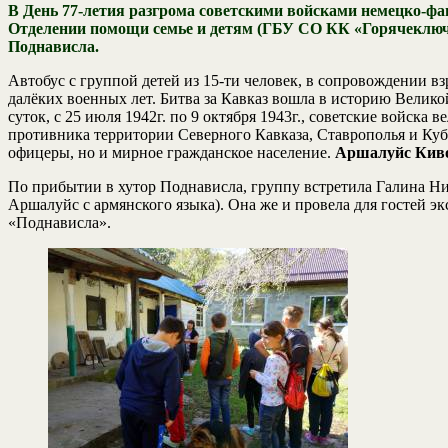
В День 77-летия разгрома советскими войсками немецко-фаш
Отделении помощи семье и детям (ГБУ СО КК «Горячеклю
Поднависла.
Автобус с группой детей из 15-ти человек, в сопровождении вз
далёких военных лет. Битва за Кавказ вошла в историю Вели
суток, с 25 июля 1942г. по 9 октября 1943г., советские войск
противника территории Северного Кавказа, Ставрополья и Ку
офицеры, но и мирное гражданское население.
Аршалуйс Киво
По прибытии в хутор Поднависла, группу встретила Галина Н
Аршалуйс с армянского языка). Она же и провела для гостей 
«Поднависла».