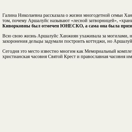
Галина Николаевна рассказала о жизни многодетной семьи Хан
том, почему Аршалуйс называют «лесной затворницей», «храни
Киворковны был отмечен ЮНЕСКО, а сама она была призн
Всю свою жизнь Аршалуйс Ханжиян ухаживала за могилами, не 
захоронения дельцы задумали построить коттеджи, но Аршалуйс
Сегодня это место известно многим как Мемориальный комплек
христианская часовня Святой Крест и православная часовня и