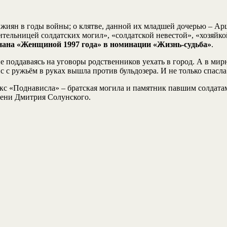
жиян в годы войны; о клятве, данной их младшей дочерью – Ар
тельницей солдатских могил», «солдатской невестой», «хозяйкой
ана «Женщиной 1997 года» в номинации «Жизнь-судьба»
.
поддаваясь на уговоры родственников уехать в город. А в мирны
 с ружьём в руках вышла против бульдозера. И не только спасла
с «Поднависла» – братская могила и памятник павшим солдатам
мени Дмитрия Солунского.