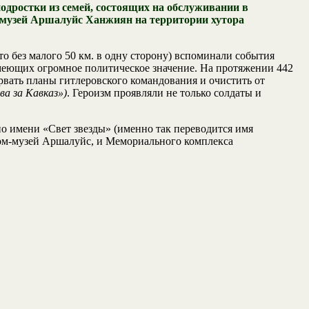
подростки из семей, состоящих на обслуживании в
музей Аршалуйс Ханжиян на территории хутора
это без малого 50 км. в одну сторону) вспоминали события
меющих огромное политическое значение. На протяжении 442
орвать планы гитлеровского командования и очистить от
а за Кавказ»)
. Героизм проявляли не только солдаты и
 имени «Свет звезды» (именно так переводится имя
Дом-музей Аршалуйс, и Мемориального комплекса