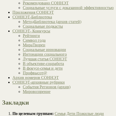
Рекомендовано СОННЭТ
Социальные услуги с доказанной эффективностью
Приложения СОННЭТ
СОННЭТ-Библиотека
МетодБиблиотека (архив статей)
Социальные подкасты
СОННЭТ- Конкурсы
Рейтинги
Символ года
МираТворец
Социальные инновации
Интонации социального
Лучшая статья СОННЭТ
В объективе-соцработа
В фокусе-семья и дети
Профвысот@
Архив номеров СОННЭТ
СОННЭТ-архивные рубрики
События Регионов (архив)
Мировоззрение
Закладки
По целевым группам:
Семья
Дети
Пожилые люди