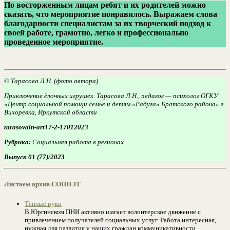
По восторженным лицам ребят и их родителей можно
сказать, что мероприятие понравилось. Выражаем слова
благодарности специалистам за их творческий подход к
своей работе, грамотно, легко и профессионально
проведенное мероприятие.
©
Тарасова Л.Н. (фото автора)
Приключение ёлочных игрушек. Тарасова Л.Н., педагог — психолог ОГКУ
«Центр социальной помощи семье и детям «Радуга» Братского района» г.
Вихоревка, Иркутской области
tarasovaln-art17-2-17012023
Рубрика:
Социальная работа в регионах
Выпуск 01 (77)/202
3
Листаем архив СОННЭТ
Тёплые руки
В Юргинском ПНИ активно шагает волонтерское движение с
привлечением получателей социальных услуг. Работа интересная,
нужная для развития у наших граждан коммуникативности,