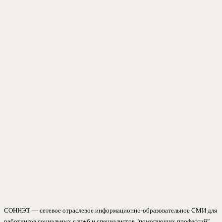
СОННЭТ — сетевое отраслевое информационно-образовательное СМИ для
работников социальных служб и специалистов "помогающих профессий".