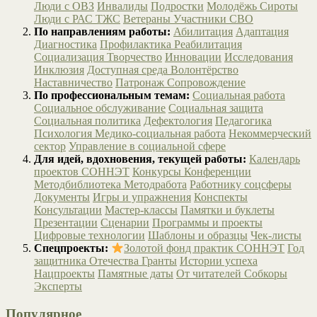
Люди с ОВЗ
Инвалиды
Подростки
Молодёжь
Сироты
Люди с РАС
ТЖС
Ветераны
Участники СВО
По направлениям работы:
Абилитация
Адаптация
Диагностика
Профилактика
Реабилитация
Социализация
Творчество
Инновации
Исследования
Инклюзия
Доступная среда
Волонтёрство
Наставничество
Патронаж
Сопровождение
По профессиональным темам:
Социальная работа
Социальное обслуживание
Социальная защита
Социальная политика
Дефектология
Педагогика
Психология
Медико-социальная работа
Некоммерческий
сектор
Управление в социальной сфере
Для идей, вдохновения, текущей работы:
Календарь
проектов СОННЭТ
Конкурсы
Конференции
Методбиблиотека
Методработа
Работнику соцсферы
Документы
Игры и упражнения
Конспекты
Консультации
Мастер-классы
Памятки и буклеты
Презентации
Сценарии
Программы и проекты
Цифровые технологии
Шаблоны и образцы
Чек-листы
Спецпроекты:
Золотой фонд практик СОННЭТ
Год
защитника Отечества
Гранты
Истории успеха
Нацпроекты
Памятные даты
От читателей
Собкоры
Эксперты
Популярное