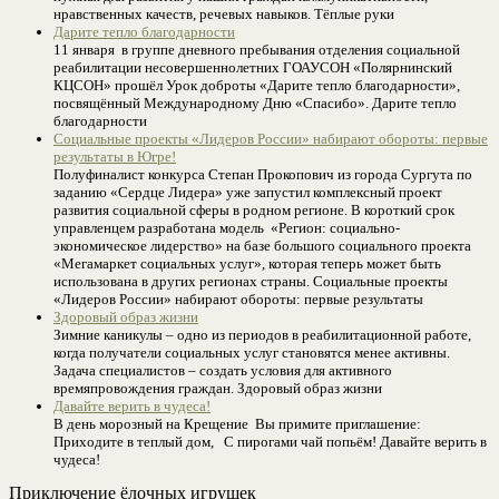
нравственных качеств, речевых навыков. Тёплые руки
Дарите тепло благодарности
11 января в группе дневного пребывания отделения социальной
реабилитации несовершеннолетних ГОАУСОН «Полярнинский
КЦСОН» прошёл Урок доброты «Дарите тепло благодарности»,
посвящённый Международному Дню «Спасибо». Дарите тепло
благодарности
Социальные проекты «Лидеров России» набирают обороты: первые
результаты в Югре!
Полуфиналист конкурса Степан Прокопович из города Сургута по
заданию «Сердце Лидера» уже запустил комплексный проект
развития социальной сферы в родном регионе. В короткий срок
управленцем разработана модель «Регион: социально-
экономическое лидерство» на базе большого социального проекта
«Мегамаркет социальных услуг», которая теперь может быть
использована в других регионах страны. Социальные проекты
«Лидеров России» набирают обороты: первые результаты
Здоровый образ жизни
Зимние каникулы – одно из периодов в реабилитационной работе,
когда получатели социальных услуг становятся менее активны.
Задача специалистов – создать условия для активного
времяпровождения граждан. Здоровый образ жизни
Давайте верить в чудеса!
В день морозный на Крещение Вы примите приглашение:
Приходите в теплый дом, С пирогами чай попьём! Давайте верить в
чудеса!
Приключение ёлочных игрушек