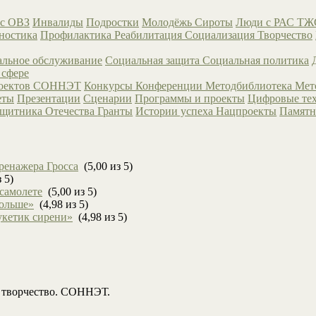
с ОВЗ
Инвалиды
Подростки
Молодёжь
Сироты
Люди с РАС
ТЖ
ностика
Профилактика
Реабилитация
Социализация
Творчество
льное обслуживание
Социальная защита
Социальная политика
 сфере
роектов СОННЭТ
Конкурсы
Конференции
Методбиблиотека
Мет
еты
Презентации
Сценарии
Программы и проекты
Цифровые те
ащитника Отечества
Гранты
Истории успеха
Нацпроекты
Памятн
ренажера Гросса
(5,00 из 5)
 5)
 самолете
(5,00 из 5)
больше»
(4,98 из 5)
укетик сирени»
(4,98 из 5)
, творчество. СОННЭТ.