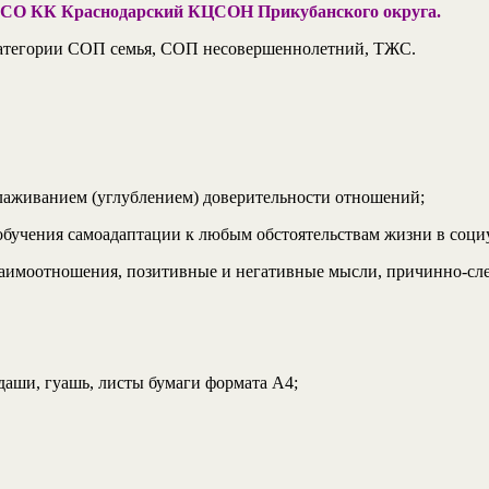
БУ СО КК Краснодарский КЦСОН Прикубанского округа.
 категории СОП семья, СОП несовершеннолетний, ТЖС.
лаживанием (углублением) доверительности отношений;
обучения самоадаптации к любым обстоятельствам жизни в соци
взаимоотношения, позитивные и негативные мысли, причинно-сл
даши, гуашь, листы бумаги формата А4;