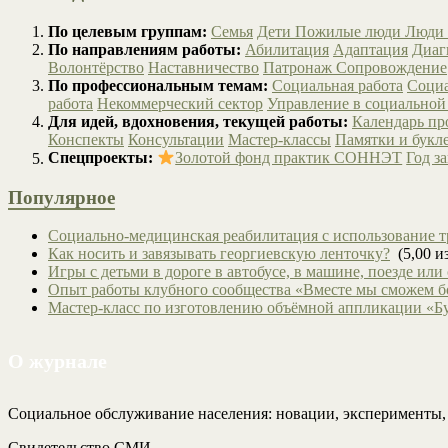
По целевым группам:
Семья
Дети
Пожилые люди
Люди 
По направлениям работы:
Абилитация
Адаптация
Диаг
Волонтёрство
Наставничество
Патронаж
Сопровождение
По профессиональным темам:
Социальная работа
Социа
работа
Некоммерческий сектор
Управление в социальной
Для идей, вдохновения, текущей работы:
Календарь п
Конспекты
Консультации
Мастер-классы
Памятки и букл
Спецпроекты:
Золотой фонд практик СОННЭТ
Год з
Популярное
Социально-медицинская реабилитация с использование т
Как носить и завязывать георгиевскую ленточку?
(5,00 из
Игры с детьми в дороге в автобусе, в машине, поезде или
Опыт работы клубного сообщества «Вместе мы сможем 
Мастер-класс по изготовлению объёмной аппликации «Б
О журнале
Социальное обслуживание населения: новации, эксперименты
Свидетельство СМИ