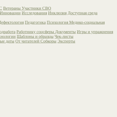
С
Ветераны
Участники СВО
Инновации
Исследования
Инклюзия
Доступная среда
Дефектология
Педагогика
Психология
Медико-социальная
одработа
Работнику соцсферы
Документы
Игры и упражнения
хнологии
Шаблоны и образцы
Чек-листы
ые даты
От читателей
Собкоры
Эксперты