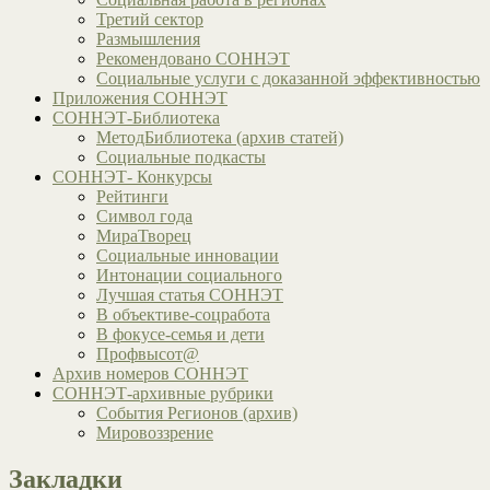
Третий сектор
Размышления
Рекомендовано СОННЭТ
Социальные услуги с доказанной эффективностью
Приложения СОННЭТ
СОННЭТ-Библиотека
МетодБиблиотека (архив статей)
Социальные подкасты
СОННЭТ- Конкурсы
Рейтинги
Символ года
МираТворец
Социальные инновации
Интонации социального
Лучшая статья СОННЭТ
В объективе-соцработа
В фокусе-семья и дети
Профвысот@
Архив номеров СОННЭТ
СОННЭТ-архивные рубрики
События Регионов (архив)
Мировоззрение
Закладки