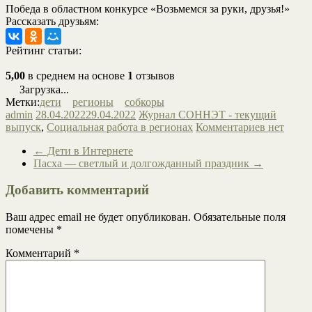
Победа в областном конкурсе «Возьмемся за руки, друзья!»
Рассказать друзьям:
Рейтинг статьи:
5,00
в среднем на основе
1
отзывов
Загрузка...
Метки:
дети
регионы
собкоры
admin
28.04.2022
29.04.2022
Журнал СОННЭТ - текущий
выпуск
,
Социальная работа в регионах
Комментариев нет
←
Дети в Интернете
Пасха — светлый и долгожданный праздник
→
Добавить комментарий
Ваш адрес email не будет опубликован.
Обязательные поля
помечены
*
Комментарий
*