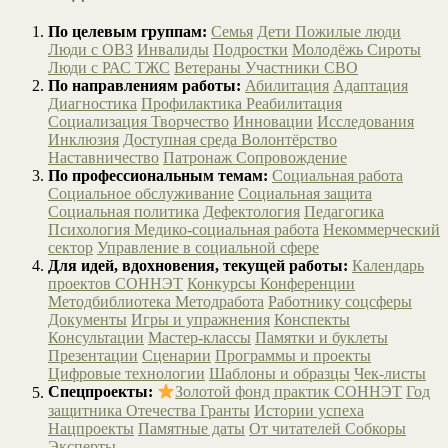
По целевым группам:
Семья
Дети
Пожилые люди
Люди с ОВЗ
Инвалиды
Подростки
Молодёжь
Сироты
Люди с РАС
ТЖС
Ветераны
Участники СВО
По направлениям работы:
Абилитация
Адаптация
Диагностика
Профилактика
Реабилитация
Социализация
Творчество
Инновации
Исследования
Инклюзия
Доступная среда
Волонтёрство
Наставничество
Патронаж
Сопровождение
По профессиональным темам:
Социальная работа
Социальное обслуживание
Социальная защита
Социальная политика
Дефектология
Педагогика
Психология
Медико-социальная работа
Некоммерческий
сектор
Управление в социальной сфере
Для идей, вдохновения, текущей работы:
Календарь
проектов СОННЭТ
Конкурсы
Конференции
Методбиблиотека
Методработа
Работнику соцсферы
Документы
Игры и упражнения
Конспекты
Консультации
Мастер-классы
Памятки и буклеты
Презентации
Сценарии
Программы и проекты
Цифровые технологии
Шаблоны и образцы
Чек-листы
Спецпроекты:
Золотой фонд практик СОННЭТ
Год
защитника Отечества
Гранты
Истории успеха
Нацпроекты
Памятные даты
От читателей
Собкоры
Эксперты