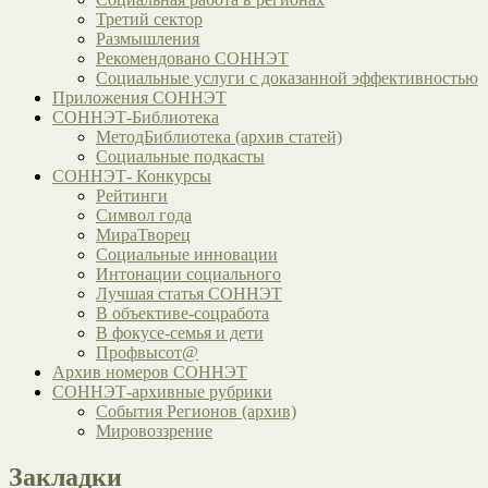
Третий сектор
Размышления
Рекомендовано СОННЭТ
Социальные услуги с доказанной эффективностью
Приложения СОННЭТ
СОННЭТ-Библиотека
МетодБиблиотека (архив статей)
Социальные подкасты
СОННЭТ- Конкурсы
Рейтинги
Символ года
МираТворец
Социальные инновации
Интонации социального
Лучшая статья СОННЭТ
В объективе-соцработа
В фокусе-семья и дети
Профвысот@
Архив номеров СОННЭТ
СОННЭТ-архивные рубрики
События Регионов (архив)
Мировоззрение
Закладки