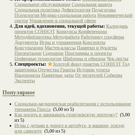
Социальное обслуживание
Социальная защита
Социальная политика
Дефектология
Педагогика
Психология
Медико-социальная работа
Некоммерческий
сектор
Управление в социальной сфере
Для идей, вдохновения, текущей работы:
Календарь
проектов СОННЭТ
Конкурсы
Конференции
Методбиблиотека
Методработа
Работнику соцсферы
Документы
Игры и упражнения
Конспекты
Консультации
Мастер-классы
Памятки и буклеты
Презентации
Сценарии
Программы и проекты
Цифровые технологии
Шаблоны и образцы
Чек-листы
Спецпроекты:
Золотой фонд практик СОННЭТ
Год
защитника Отечества
Гранты
Истории успеха
Нацпроекты
Памятные даты
От читателей
Собкоры
Эксперты
Популярное
Социально-медицинская реабилитация с использование
тренажера Гросса
(5,00 из 5)
Как носить и завязывать георгиевскую ленточку?
(5,00
из 5)
Игры с детьми в дороге в автобусе, в машине, поезде
или самолете
(5,00 из 5)