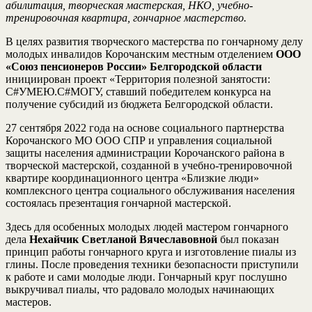
абилитация, творческая мастерская, НКО, учебно-
тренировочная квартира, гончарное мастерство.
В целях развития творческого мастерства по гончарному делу
молодых инвалидов Корочанским местным отделением
ООО
«Союз пенсионеров России» Белгородской области
инициирован проект «Территория полезной занятости:
С#УМЕЮ.С#МОГУ, ставший победителем конкурса на
получение субсидий из бюджета Белгородской области.
27 сентября 2022 года на основе социального партнерства
Корочанского МО ООО СПР и управления социальной
защиты населения администрации Корочанского района в
творческой мастерской, созданной в учебно-тренировочной
квартире координационного центра «Близкие люди»
комплексного центра социального обслуживания населения
состоялась презентация гончарной мастерской.
Здесь для особенных молодых людей мастером гончарного
дела
Нехайчик Светланой Вячеславовной
был показан
принцип работы гончарного круга и изготовление пиалы из
глины. После проведения техники безопасности приступили
к работе и сами молодые люди. Гончарный круг послушно
выкручивал пиалы, что радовало молодых начинающих
мастеров.