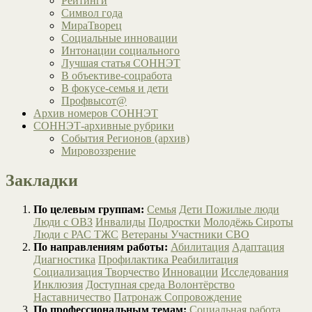
Рейтинги
Символ года
МираТворец
Социальные инновации
Интонации социального
Лучшая статья СОННЭТ
В объективе-соцработа
В фокусе-семья и дети
Профвысот@
Архив номеров СОННЭТ
СОННЭТ-архивные рубрики
События Регионов (архив)
Мировоззрение
Закладки
По целевым группам:
Семья
Дети
Пожилые люди
Люди с ОВЗ
Инвалиды
Подростки
Молодёжь
Сироты
Люди с РАС
ТЖС
Ветераны
Участники СВО
По направлениям работы:
Абилитация
Адаптация
Диагностика
Профилактика
Реабилитация
Социализация
Творчество
Инновации
Исследования
Инклюзия
Доступная среда
Волонтёрство
Наставничество
Патронаж
Сопровождение
По профессиональным темам:
Социальная работа