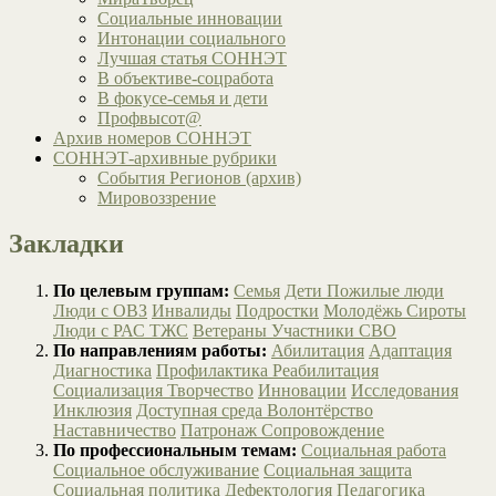
Социальные инновации
Интонации социального
Лучшая статья СОННЭТ
В объективе-соцработа
В фокусе-семья и дети
Профвысот@
Архив номеров СОННЭТ
СОННЭТ-архивные рубрики
События Регионов (архив)
Мировоззрение
Закладки
По целевым группам:
Семья
Дети
Пожилые люди
Люди с ОВЗ
Инвалиды
Подростки
Молодёжь
Сироты
Люди с РАС
ТЖС
Ветераны
Участники СВО
По направлениям работы:
Абилитация
Адаптация
Диагностика
Профилактика
Реабилитация
Социализация
Творчество
Инновации
Исследования
Инклюзия
Доступная среда
Волонтёрство
Наставничество
Патронаж
Сопровождение
По профессиональным темам:
Социальная работа
Социальное обслуживание
Социальная защита
Социальная политика
Дефектология
Педагогика