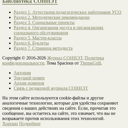
Библиотека СОННЭТ
Раздел 1. Аттестация педагогических работников УСО
Раздел 2. Методические рекомендации
Раздел 3. Социальные проекты
Раздел 4. Организация досуга в организациях
социального обслуживания
Раздел 5. Мастер-классы
Раздел 6. Буклеты
Раздел 7. Страница методиста
Copyright © 2016-2026
Журнал СОННЭТ
.
Политика
конфиденциальности
. Тема Spacious от
ThemeGrill
.
Авторам
Текущий номер
Архив номеров
Связь с редакцией журнала СОННЭТ
На этом сайте используются cookie-файлы и другие
аналогичные технологии, которые для удобства сохраняют
сведения о ваших действиях на сайте. Если, прочитав это
сообщение, вы остаетесь на сайте, это означает, что вы не
возражаете против использования этих технологий.
Хорошо
Подробнее