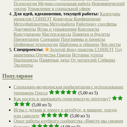
Психология
Медико-социальная работа
Некоммерческий
сектор
Управление в социальной сфере
Для идей, вдохновения, текущей работы:
Календарь
проектов СОННЭТ
Конкурсы
Конференции
Методбиблиотека
Методработа
Работнику соцсферы
Документы
Игры и упражнения
Конспекты
Консультации
Мастер-классы
Памятки и буклеты
Презентации
Сценарии
Программы и проекты
Цифровые технологии
Шаблоны и образцы
Чек-листы
Спецпроекты:
Золотой фонд практик СОННЭТ
Год
защитника Отечества
Гранты
Истории успеха
Нацпроекты
Памятные даты
От читателей
Собкоры
Эксперты
Популярное
Социально-медицинская реабилитация с использование
тренажера Гросса
(5,00 из 5)
Как носить и завязывать георгиевскую ленточку?
(5,00 из 5)
Игры с детьми в дороге в автобусе, в машине, поезде
или самолете
(5,00 из 5)
Опыт работы клубного сообщества «Вместе мы сможем
больше»
(4,98 из 5)