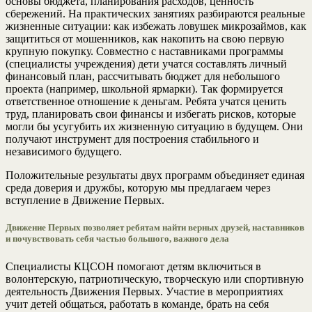
основы бюджета, планирования расходов, ценность
сбережений. На практических занятиях разбираются реальные
жизненные ситуации: как избежать ловушек микрозаймов, как
защититься от мошенников, как накопить на свою первую
крупную покупку. Совместно с наставниками программы
(специалисты учреждения) дети учатся составлять личный
финансовый план, рассчитывать бюджет для небольшого
проекта (например, школьной ярмарки). Так формируется
ответственное отношение к деньгам. Ребята учатся ценить
труд, планировать свои финансы и избегать рисков, которые
могли бы усугубить их жизненную ситуацию в будущем. Они
получают инструмент для построения стабильного и
независимого будущего.
Положительные результаты двух программ объединяет единая
среда доверия и дружбы, которую мы предлагаем через
вступление в Движение Первых.
Движение Первых позволяет ребятам найти верных друзей, наставников
и почувствовать себя частью большого, важного дела
Специалисты КЦСОН помогают детям включиться в
волонтерскую, патриотическую, творческую или спортивную
деятельность Движения Первых. Участие в мероприятиях
учит детей общаться, работать в команде, брать на себя