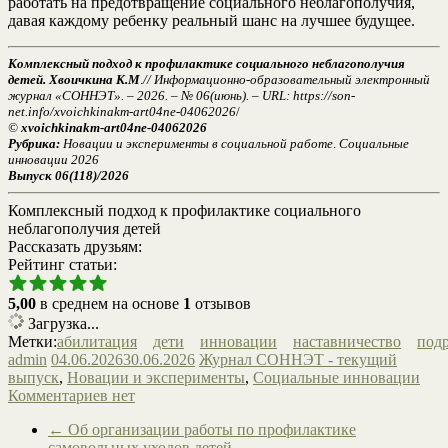
работать на предотвращение социального неблагополучия,
давая каждому ребенку реальный шанс на лучшее будущее.
Комплексный подход к профилактике социального неблагополучия
детей. Хвоичкина К.М
.
// Информационно-образовательный электронный
журнал «СОННЭТ». – 2026. – № 06(июнь). – URL: https://son-
net.info/xvoichkinakm-art04ne-04062026
/
©
xvoichkinakm-art04ne-04062026
Рубрика:
Новации и эксперименты в социальной работе
.
Социальные
инновации 2026
Выпуск 06(118)/2026
Комплексный подход к профилактике социального
неблагополучия детей
Рассказать друзьям:
Рейтинг статьи:
5,00
в среднем на основе
1
отзывов
Загрузка...
Метки:
абилитация
дети
инновации
наставничество
под
admin
04.06.2026
30.06.2026
Журнал СОННЭТ - текущий
выпуск
,
Новации и эксперименты
,
Социальные инновации
Комментариев нет
←
Об организации работы по профилактике
самовольных уходов детей