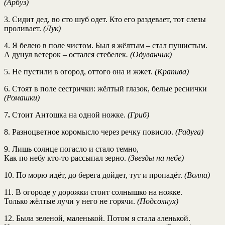
(Арбуз)
3. Сидит дед, во сто шуб одет. Кто его раздевает, тот слезы
проливает.
(Лук)
4. Я белею в поле чистом. Был я жёлтым – стал пушистым.
А дунул ветерок – остался стебелек
. (Одуванчик)
5. Не пустили в огород, оттого она и жжет.
(Крапива)
6. Стоят в поле сестрички: жёлтый глазок, белые реснички
(Ромашки)
7
.
Стоит Антошка на одной ножке.
(Гриб)
8. Разноцветное коромысло через речку повисло.
(Радуга)
9. Лишь солнце погасло и стало темно,
Как по небу кто-то рассыпал зерно.
(Звезды на небе)
10. По морю идёт, до берега дойдет, тут и пропадёт.
(Волна)
11. В огороде у дорожки стоит солнышко на ножке.
Только жёлтые лучи у него не горячи.
(Подсолнух)
12. Была зеленой, маленькой. Потом я стала аленькой.