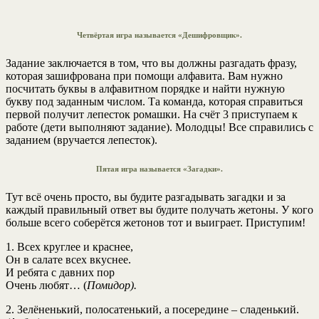
Четвёртая игра называется «Дешифровщик»
.
Задание заключается в том, что вы должны разгадать фразу,
которая зашифрована при помощи алфавита. Вам нужно
посчитать буквы в алфавитном порядке и найти нужную
букву под заданным числом. Та команда, которая справиться
первой получит лепесток ромашки. На счёт 3 приступаем к
работе (дети выполняют задание). Молодцы! Все справились с
заданием (вручается лепесток).
Пятая игра называется «Загадки».
Тут всё очень просто, вы будите разгадывать загадки и за
каждый правильный ответ вы будите получать жетоны. У кого
больше всего соберётся жетонов тот и выиграет. Приступим!
1. Всех круглее и краснее,
Он в салате всех вкуснее.
И ребята с давних пор
Очень любят… (
Помидор).
2. Зелёненький, полосатенький, а посередине – сладенький.