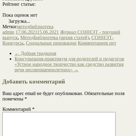
Рейтинг статьи:
Пока оценок нет
Загрузка...
Метки:
методбиблиотека
admin
17.06.2021
15.06.2021
Журнал СОННЭТ - текущий
выпуск
,
МетодБиблиотека (архив статей)
,
СОННЭТ-
Конкурсы
,
Социальные инновации
Комментариев нет
←
Добрая традиция
Консультация-практикум для родителей и педагогов
«Устное народное творчество как средство развития
речи несовершеннолетних»
→
Добавить комментарий
Ваш адрес email не будет опубликован.
Обязательные поля
помечены
*
Комментарий
*