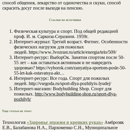
способ общения, лекарство от одиночества и скуки, способ
скрасить досуг после выходя на пенсию.
Ссылки на источники
Физическая культура и спорт. Под общей редакцией
проф. И. м. Саркиза-Серазини. 1959г.
Интернет-журнал: Третий возраст. Фитнес. Особенности
физических нагрузок для пожилых
людей. https://www.3vozrast.ru/article/energia/telo/509/
Интернет-ресурс: ВыборОк. Занятия спортом после 50-
55 лет – как оставаться активным и не навредить
здоровью? https://vyborok.com/zanyatiya-sportom-posle-50-
55-let-kak-ostavatsya-akt…
Интернет-ресурс: Все года. Спорт для пожилых
людей. http://vsegoda.ru/sport-dlya-pozhilyix-lyudej/
Интернет-магазин: Bodybuilding Shop. Спорт для
пожилых.
http://www.bodybuilding-shop.ru/sport-dlya-
pozhilyh/
Еще статьи по теме:
Технология
«Здоровье держим в крепких руках»
Амброзяк
Е.В., Балабанова Н.А., Пархоменко С.Н., Муниципальное