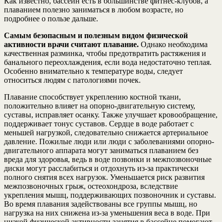
Как известно, бассейн есть в большинстве фитнес-клубов, а
плаванием полезно заниматься в любом возрасте, но
подробнее о пользе дальше.
Самым безопасным и полезным видом физической
активности врачи считают плавание.
Однако необходима
качественная разминка, чтобы предотвратить растяжения и
банального переохлаждения, если вода недостаточно теплая.
Особенно внимательно к температуре воды, следует
относиться людям с патологиями почек.
Плавание способствует укреплению костной ткани,
положительно влияет на опорно-двигательную систему,
суставы, исправляет осанку. Также улучшает кровообращение,
поддерживает тонус суставов. Сердце в воде работает с
меньшей нагрузкой, следовательно снижается артериальное
давление. Пожилые люди или люди с заболеваниями опорно-
двигательного аппарата могут заниматься плаванием без
вреда для здоровья, ведь в воде позвонки и межпозвоночные
диски могут расслабиться и отдохнуть из-за практически
полного снятия всех нагрузок. Уменьшается риск развития
межпозвоночных грыж, остеохондроза, вследствие
укрепления мышц, поддерживающих позвоночник и суставы.
Во время плавания задействованы все группы мышц, но
нагрузка на них снижена из-за уменьшения веса в воде. При
низкой физической активности занятия в бассейне помогают