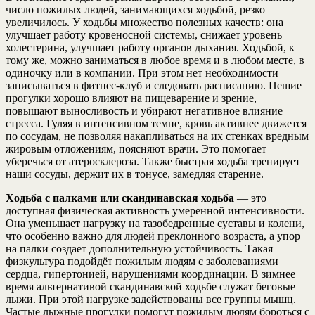
число пожилых людей, занимающихся ходьбой, резко
увеличилось. У ходьбы множество полезных качеств: она
улучшает работу кровеносной системы, снижает уровень
холестерина, улучшает работу органов дыхания. Ходьбой, к
тому же, можно заниматься в любое время и в любом месте, в
одиночку или в компании. При этом нет необходимости
записываться в фитнес-клуб и следовать расписанию. Пешие
прогулки хорошо влияют на пищеварение и зрение,
повышают выносливость и убирают негативное влияние
стресса. Гуляя в интенсивном темпе, кровь активнее движется
по сосудам, не позволяя накапливаться на их стенках вредным
жировым отложениям, поясняют врачи. Это помогает
уберечься от атеросклероза. Также быстрая ходьба тренирует
наши сосуды, держит их в тонусе, замедляя старение.
Ходьба с палками или скандинавская ходьба
— это
доступная физическая активность умеренной интенсивности.
Она уменьшает нагрузку на тазобедренные суставы и колени,
что особенно важно для людей преклонного возраста, а упор
на палки создает дополнительную устойчивость. Такая
физкультура подойдёт пожилым людям с заболеваниями
сердца, гипертонией, нарушениями координации. В зимнее
время альтернативой скандинавской ходьбе служат беговые
лыжи. При этой нагрузке задействованы все группы мышц.
Частые лыжные прогулки помогут пожилым людям бороться с