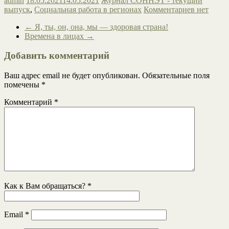
admin
18.05.2021
14.05.2021
Журнал СОННЭТ - текущий
выпуск
,
Социальная работа в регионах
Комментариев нет
←
Я, ты, он, она, мы — здоровая страна!
Времена в лицах
→
Добавить комментарий
Ваш адрес email не будет опубликован.
Обязательные поля
помечены
*
Комментарий
*
Как к Вам обращаться?
*
Email
*