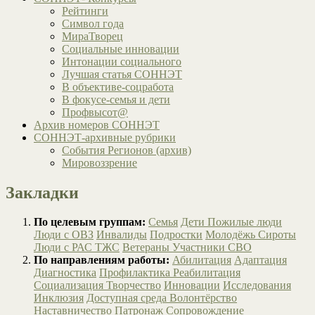
Рейтинги
Символ года
МираТворец
Социальные инновации
Интонации социального
Лучшая статья СОННЭТ
В объективе-соцработа
В фокусе-семья и дети
Профвысот@
Архив номеров СОННЭТ
СОННЭТ-архивные рубрики
События Регионов (архив)
Мировоззрение
Закладки
По целевым группам:
Семья
Дети
Пожилые люди
Люди с ОВЗ
Инвалиды
Подростки
Молодёжь
Сироты
Люди с РАС
ТЖС
Ветераны
Участники СВО
По направлениям работы:
Абилитация
Адаптация
Диагностика
Профилактика
Реабилитация
Социализация
Творчество
Инновации
Исследования
Инклюзия
Доступная среда
Волонтёрство
Наставничество
Патронаж
Сопровождение