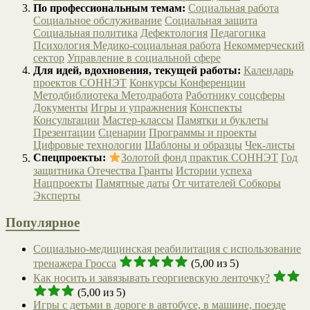
По профессиональным темам:
Социальная работа
Социальное обслуживание
Социальная защита
Социальная политика
Дефектология
Педагогика
Психология
Медико-социальная работа
Некоммерческий
сектор
Управление в социальной сфере
Для идей, вдохновения, текущей работы:
Календарь
проектов СОННЭТ
Конкурсы
Конференции
Методбиблиотека
Методработа
Работнику соцсферы
Документы
Игры и упражнения
Конспекты
Консультации
Мастер-классы
Памятки и буклеты
Презентации
Сценарии
Программы и проекты
Цифровые технологии
Шаблоны и образцы
Чек-листы
Спецпроекты:
Золотой фонд практик СОННЭТ
Год
защитника Отечества
Гранты
Истории успеха
Нацпроекты
Памятные даты
От читателей
Собкоры
Эксперты
Популярное
Социально-медицинская реабилитация с использование
тренажера Гросса
(5,00 из 5)
Как носить и завязывать георгиевскую ленточку?
(5,00 из 5)
Игры с детьми в дороге в автобусе, в машине, поезде