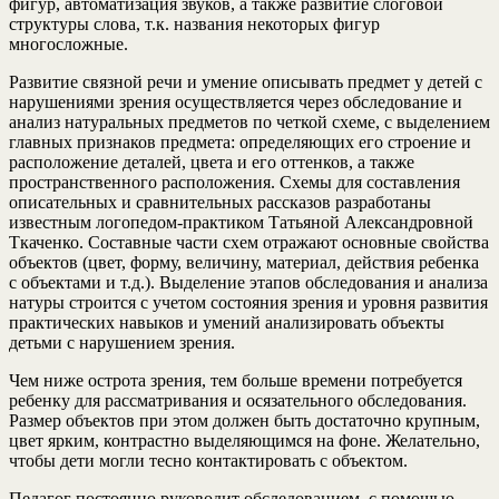
фигур, автоматизация звуков, а также развитие слоговой
структуры слова, т.к. названия некоторых фигур
многосложные.
Развитие связной речи и умение описывать предмет у детей с
нарушениями зрения осуществляется через обследование и
анализ натуральных предметов по четкой схеме, с выделением
главных признаков предмета: определяющих его строение и
расположение деталей, цвета и его оттенков, а также
пространственного расположения. Схемы для составления
описательных и сравнительных рассказов разработаны
известным логопедом-практиком Татьяной Александровной
Ткаченко. Составные части схем отражают основные свойства
объектов (цвет, форму, величину, материал, действия ребенка
с объектами и т.д.). Выделение этапов обследования и анализа
натуры строится с учетом состояния зрения и уровня развития
практических навыков и умений анализировать объекты
детьми с нарушением зрения.
Чем ниже острота зрения, тем больше времени потребуется
ребенку для рассматривания и осязательного обследования.
Размер объектов при этом должен быть достаточно крупным,
цвет ярким, контрастно выделяющимся на фоне. Желательно,
чтобы дети могли тесно контактировать с объектом.
Педагог постоянно руководит обследованием, с помощью