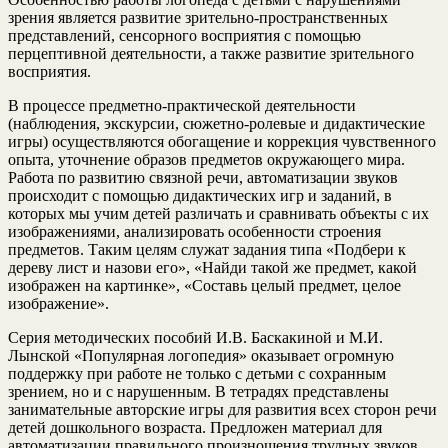
зрения является развитие зрительно-пространственных
представлений, сенсорного восприятия с помощью
перцептивной деятельности, а также развитие зрительного
восприятия.
В процессе предметно-практической деятельности
(наблюдения, экскурсии, сюжетно-ролевые и дидактические
игры) осуществляются обогащение и коррекция чувственного
опыта, уточнение образов предметов окружающего мира.
Работа по развитию связной речи, автоматизации звуков
происходит с помощью дидактических игр и заданий, в
которых мы учим детей различать и сравнивать объекты с их
изображениями, анализировать особенности строения
предметов. Таким целям служат задания типа «Подбери к
дереву лист и назови его», «Найди такой же предмет, какой
изображен на картинке», «Составь целый предмет, целое
изображение».
Серия методических пособий И.В. Баскакиной и М.И.
Лынской «Популярная логопедия» оказывает огромную
поддержку при работе не только с детьми с сохранным
зрением, но и с нарушенным. В тетрадях представлены
занимательные авторские игры для развития всех сторон речи
детей дошкольного возраста. Предложен материал для
автоматизации правильного произношения трудных звуков.