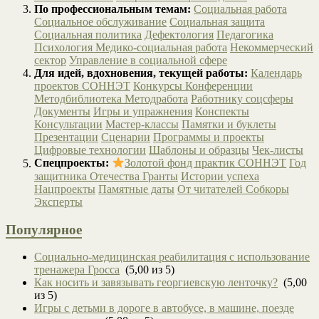
По профессиональным темам:
Социальная работа
Социальное обслуживание
Социальная защита
Социальная политика
Дефектология
Педагогика
Психология
Медико-социальная работа
Некоммерческий
сектор
Управление в социальной сфере
Для идей, вдохновения, текущей работы:
Календарь
проектов СОННЭТ
Конкурсы
Конференции
Методбиблиотека
Методработа
Работнику соцсферы
Документы
Игры и упражнения
Конспекты
Консультации
Мастер-классы
Памятки и буклеты
Презентации
Сценарии
Программы и проекты
Цифровые технологии
Шаблоны и образцы
Чек-листы
Спецпроекты:
Золотой фонд практик СОННЭТ
Год
защитника Отечества
Гранты
Истории успеха
Нацпроекты
Памятные даты
От читателей
Собкоры
Эксперты
Популярное
Социально-медицинская реабилитация с использование
тренажера Гросса
(5,00 из 5)
Как носить и завязывать георгиевскую ленточку?
(5,00
из 5)
Игры с детьми в дороге в автобусе, в машине, поезде