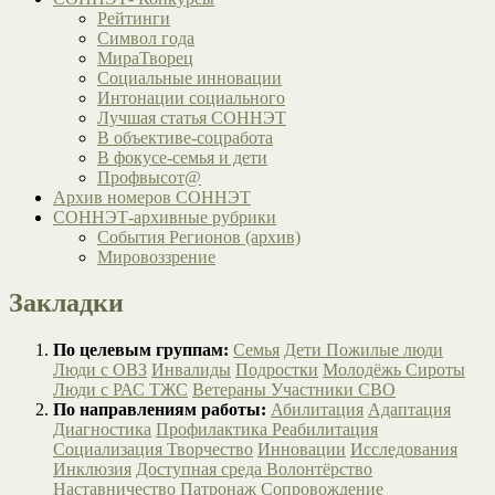
Рейтинги
Символ года
МираТворец
Социальные инновации
Интонации социального
Лучшая статья СОННЭТ
В объективе-соцработа
В фокусе-семья и дети
Профвысот@
Архив номеров СОННЭТ
СОННЭТ-архивные рубрики
События Регионов (архив)
Мировоззрение
Закладки
По целевым группам:
Семья
Дети
Пожилые люди
Люди с ОВЗ
Инвалиды
Подростки
Молодёжь
Сироты
Люди с РАС
ТЖС
Ветераны
Участники СВО
По направлениям работы:
Абилитация
Адаптация
Диагностика
Профилактика
Реабилитация
Социализация
Творчество
Инновации
Исследования
Инклюзия
Доступная среда
Волонтёрство
Наставничество
Патронаж
Сопровождение