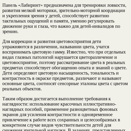
Панель «Лабиринт» предназначена для тренировки ловкости,
развития мелкой моторики, зрительно-моторной коордиации
и укрепления зрения у детей, способствует развитию
тактильных ощущений и памяти, умению регулировать
движение руки и глаза, что важно для детей-инвалидов по
зрению.
Для коррекции и развития цветовосприятия дети
упражняются в различении, назывании цвета, учатся
воспринимать цветовую гамму. Известно, что при отдельных
видах глазных патологий нарушается цветоразличение и
цветовосприятие, поэтому рассматривание цвета в реальных
предметах способствует обогащению опыта и знаний о цвете.
Дети определяют цветовую насыщенность, тональность и
контрастность в окраске предметов, различают и называют
основные цвета, соотносят сенсорные эталоны цвета с цветом
реальных объектов.
Таким образом достигается выполнение требования к
наглядности: использование красочных иллюстративно-
наглядных пособий, применение разноцветных фоновых
экранов для усиления контрастности и одновременное
привлечение к работе всех сохранных и целесообразных в
конкретном случае видов чувствительности детей для
снижения зрительной нагрузки. В заданиях, представленных