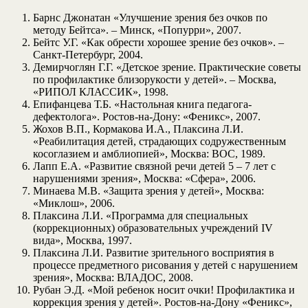
Барнс Джонатан «Улучшение зрения без очков по
методу Бейтса». – Минск, «Попурри», 2007.
Бейтс У.Г. «Как обрести хорошее зрение без очков». –
Санкт-Петербург, 2004.
Демирчоглян Г.Г. «Детское зрение. Практические советы
по профилактике близорукости у детей». – Москва,
«РИПОЛ КЛАССИК», 1998.
Епифанцева Т.Б. «Настольная книга педагога-
дефектолога». Ростов-на-Дону: «Феникс», 2007.
Жохов В.П., Кормакова И.А., Плаксина Л.И.
«Реабилитация детей, страдающих содружественным
косоглазием и амблиопией», Москва: ВОС, 1989.
Лапп Е.А. «Развитие связной речи детей 5 – 7 лет с
нарушениями зрения», Москва: «Сфера», 2006.
Минаева М.В. «Защита зрения у детей», Москва:
«Миклош», 2006.
Плаксина Л.И. «Программа для специальных
(коррекционных) образовательных учреждений IV
вида», Москва, 1997.
Плаксина Л.И. Развитие зрительного восприятия в
процессе предметного рисования у детей с нарушением
зрения», Москва: ВЛАДОС, 2008.
Рубан Э.Д. «Мой ребенок носит очки! Профилактика и
коррекция зрения у детей». Ростов-на-Дону «Феникс»,