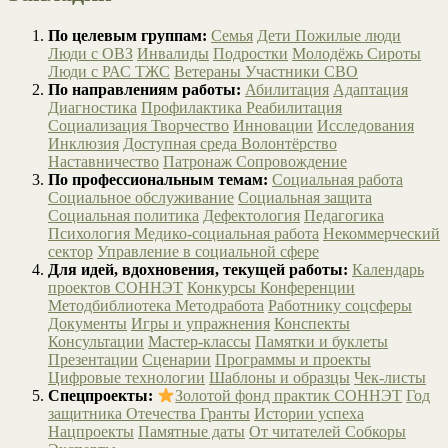
По целевым группам:
Семья
Дети
Пожилые люди
Люди с ОВЗ
Инвалиды
Подростки
Молодёжь
Сироты
Люди с РАС
ТЖС
Ветераны
Участники СВО
По направлениям работы:
Абилитация
Адаптация
Диагностика
Профилактика
Реабилитация
Социализация
Творчество
Инновации
Исследования
Инклюзия
Доступная среда
Волонтёрство
Наставничество
Патронаж
Сопровождение
По профессиональным темам:
Социальная работа
Социальное обслуживание
Социальная защита
Социальная политика
Дефектология
Педагогика
Психология
Медико-социальная работа
Некоммерческий
сектор
Управление в социальной сфере
Для идей, вдохновения, текущей работы:
Календарь
проектов СОННЭТ
Конкурсы
Конференции
Методбиблиотека
Методработа
Работнику соцсферы
Документы
Игры и упражнения
Конспекты
Консультации
Мастер-классы
Памятки и буклеты
Презентации
Сценарии
Программы и проекты
Цифровые технологии
Шаблоны и образцы
Чек-листы
Спецпроекты:
Золотой фонд практик СОННЭТ
Год
защитника Отечества
Гранты
Истории успеха
Нацпроекты
Памятные даты
От читателей
Собкоры