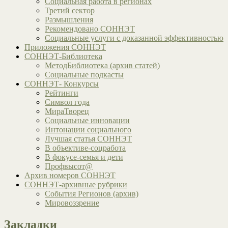
Социальная работа в регионах
Третий сектор
Размышления
Рекомендовано СОННЭТ
Социальные услуги с доказанной эффективностью
Приложения СОННЭТ
СОННЭТ-Библиотека
МетодБиблиотека (архив статей)
Социальные подкасты
СОННЭТ- Конкурсы
Рейтинги
Символ года
МираТворец
Социальные инновации
Интонации социального
Лучшая статья СОННЭТ
В объективе-соцработа
В фокусе-семья и дети
Профвысот@
Архив номеров СОННЭТ
СОННЭТ-архивные рубрики
События Регионов (архив)
Мировоззрение
Закладки