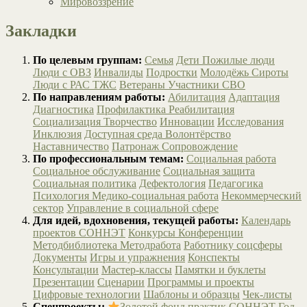
Мировоззрение
Закладки
По целевым группам:
Семья
Дети
Пожилые люди
Люди с ОВЗ
Инвалиды
Подростки
Молодёжь
Сироты
Люди с РАС
ТЖС
Ветераны
Участники СВО
По направлениям работы:
Абилитация
Адаптация
Диагностика
Профилактика
Реабилитация
Социализация
Творчество
Инновации
Исследования
Инклюзия
Доступная среда
Волонтёрство
Наставничество
Патронаж
Сопровождение
По профессиональным темам:
Социальная работа
Социальное обслуживание
Социальная защита
Социальная политика
Дефектология
Педагогика
Психология
Медико-социальная работа
Некоммерческий
сектор
Управление в социальной сфере
Для идей, вдохновения, текущей работы:
Календарь
проектов СОННЭТ
Конкурсы
Конференции
Методбиблиотека
Методработа
Работнику соцсферы
Документы
Игры и упражнения
Конспекты
Консультации
Мастер-классы
Памятки и буклеты
Презентации
Сценарии
Программы и проекты
Цифровые технологии
Шаблоны и образцы
Чек-листы
Спецпроекты:
Золотой фонд практик СОННЭТ
Год