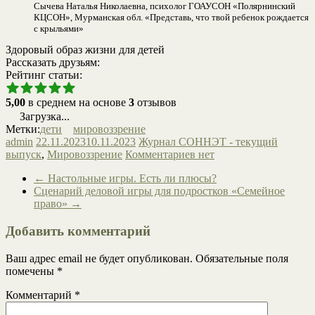
Сычева Наталья Николаевна, психолог ГОАУСОН «Полярнинский
КЦСОН», Мурманская обл. «Представь, что твой ребенок рождается
с крыльями»
Здоровый образ жизни для детей
Рассказать друзьям:
Рейтинг статьи:
5,00
в среднем на основе
3
отзывов
Загрузка...
Метки:
дети
мировоззрение
admin
22.11.2023
10.11.2023
Журнал СОННЭТ - текущий
выпуск
,
Мировоззрение
Комментариев нет
←
Настольные игры. Есть ли плюсы?
Сценарий деловой игры для подростков «Семейное
право»
→
Добавить комментарий
Ваш адрес email не будет опубликован.
Обязательные поля
помечены
*
Комментарий
*