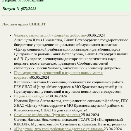
Рубрика:
Мировоззрение
Выпуск 11 (87)/2023
Листаем архив СОННЭТ
Человек, запустивший «Конвейер доброты»
30.06.2024
Антонцева Юлия Николаевна, Санкт-Петербургское государственное
бюджетное учреждение социального обслуживания населения
«Центр социальной реабилитации инвалидов и детей-инвалидов
Центрального района Санкт-Петербурга», Санкт-Петербург в память
о А.В. Суворове, слепоглухом докторе психологических наук,
педагоге, поэте, писателе, президенте Сообщества семей
слепоглухих России Человек, запустивший «Конвейер доброты»
Преимущества путешествий и изучения новых мест с
возрастом
05.05.2024
Карпенко Светлана Николаевна, специалист по социальной работе
ГБУ ЯНАО «Центр «Милосердие» в МО Красноселькупский р-н»
Преимущества путешествий и изучения новых мест с возрастом
Не дай себя обидеть!
30.04.2024
Иванова Ирина Анатольевна, специалист по социальной работе, ГБУ
ЯНАО «Центр «Милосердие» в МО Красноселькупский район», с.
Красноселькуп, ЯНАО Не дай себя обидеть!
Семейные конфликты. Пути их решения.
25.04.2024
Сычева Наталья Николаевна, психолог ГОАУСОН «Полярнинский
КЦСОН», Мурманская обл. Семейные конфликты. Пути их решения.
«Представь, что твой ребенок рождается с крыльями»
23.04.2024