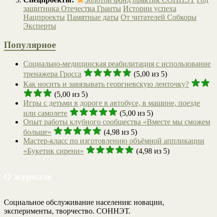
защитника Отечества
Гранты
Истории успеха
Нацпроекты
Памятные даты
От читателей
Собкоры
Эксперты
Популярное
Социально-медицинская реабилитация с использование
тренажера Гросса
(5,00 из 5)
Как носить и завязывать георгиевскую ленточку?
(5,00 из 5)
Игры с детьми в дороге в автобусе, в машине, поезде
или самолете
(5,00 из 5)
Опыт работы клубного сообщества «Вместе мы сможем
больше»
(4,98 из 5)
Мастер-класс по изготовлению объёмной аппликации
«Букетик сирени»
(4,98 из 5)
О журнале
Социальное обслуживание населения: новации,
эксперименты, творчество. СОННЭТ.