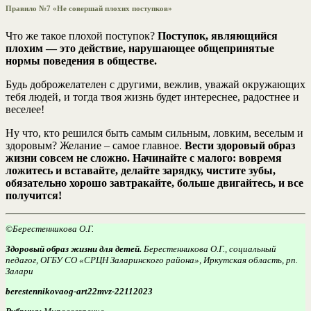
Правило №7 «Не совершай плохих поступков»
Что же такое плохой поступок?
Поступок, являющийся
плохим — это действие, нарушающее общепринятые
нормы поведения в обществе.
Будь доброжелателен с другими, вежлив, уважай окружающих
тебя людей, и тогда твоя жизнь будет интереснее, радостнее и
веселее!
Ну что, кто решился быть самым сильным, ловким, веселым и
здоровым? Желание – самое главное.
Вести здоровый образ
жизни совсем не сложно. Начинайте с малого: вовремя
ложитесь и вставайте, делайте зарядку, чистите зубы,
обязательно хорошо завтракайте, больше двигайтесь, и все
получится!
©Берестенникова О.Г.
Здоровый образ жизни для детей.
Берестенникова О.Г., социальный
педагог, ОГБУ СО «СРЦН Заларинского района», Иркутская область, рп.
Залари
berestennikovaog-art22mvz-22112023