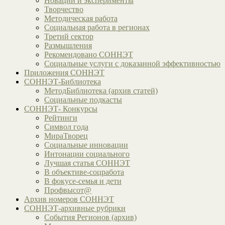
Новации и эксперименты
Творчество
Методическая работа
Социальная работа в регионах
Третий сектор
Размышления
Рекомендовано СОННЭТ
Социальные услуги с доказанной эффективностью
Приложения СОННЭТ
СОННЭТ-Библиотека
МетодБиблиотека (архив статей)
Социальные подкасты
СОННЭТ- Конкурсы
Рейтинги
Символ года
МираТворец
Социальные инновации
Интонации социального
Лучшая статья СОННЭТ
В объективе-соцработа
В фокусе-семья и дети
Профвысот@
Архив номеров СОННЭТ
СОННЭТ-архивные рубрики
События Регионов (архив)