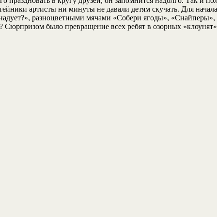
го праздновать в кругу друзей, он запомнится надолго. Так и п
Затейники артисты ни минуты не давали детям скучать. Для нача
надует?», разноцветными мячами «Собери ягоды», «Снайперы», 
в? Сюрпризом было превращение всех ребят в озорных «клоунят»