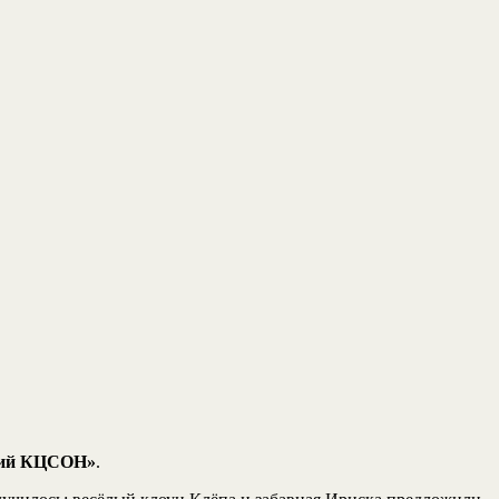
ий КЦСОН»
.