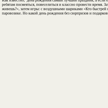
Как известно, день рождения самый лучший праздник, а если е
ребятам посмеяться, повеселиться и классно провести время. 
живешь?», затем игры: с воздушными шариками «Кто быстрей 
паровозике. Но какой день рождения без сюрпризов и подарко