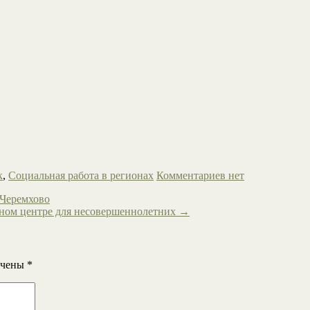
к
,
Социальная работа в регионах
Комментариев нет
 Черемхово
ном центре для несовершеннолетних
→
ечены
*