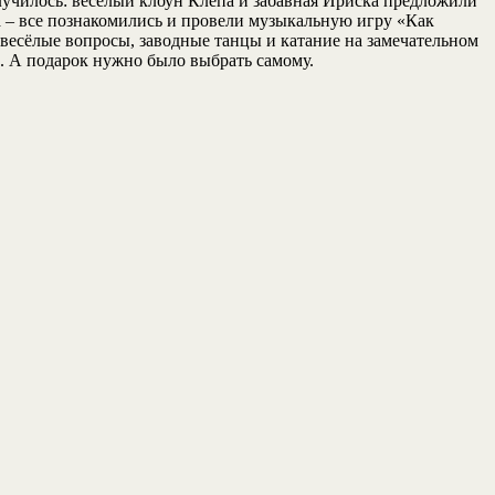
олучилось: весёлый клоун Клёпа и забавная Ириска предложили
ла – все познакомились и провели музыкальную игру «Как
весёлые вопросы, заводные танцы и катание на замечательном
. А подарок нужно было выбрать самому.