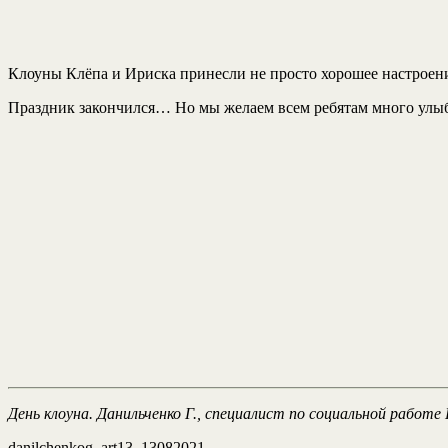
Клоуны Клёпа и Ириска принесли не просто хорошее настроени
Праздник закончился… Но мы желаем всем ребятам много улыбок 
День клоуна. Данильченко Г., специалист по социальной раб
danilchenkog–art13–13082021