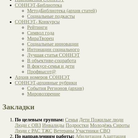
СОННЭТ-Библиотека
МетодБиблиотека (архив статей)
Социальные подкасты
СОННЭТ- Конкурсы
Рейтинги
Символ года
МираТворец
Социальные инновации
Интонации социального
Лучшая статья СОННЭТ
В объективе-соцработа
В фокусе-семья и дети
Профвысот@
Архив номеров СОННЭТ
СОННЭТ-архивные рубрики
События Регионов (архив)
Мировоззрение
Закладки
По целевым группам:
Семья
Дети
Пожилые люди
Люди с ОВЗ
Инвалиды
Подростки
Молодёжь
Сироты
Люди с РАС
ТЖС
Ветераны
Участники СВО
По направлениям работы:
Абилитация
Адаптация