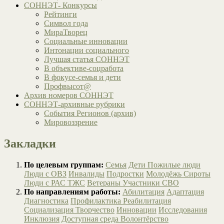
СОННЭТ- Конкурсы
Рейтинги
Символ года
МираТворец
Социальные инновации
Интонации социального
Лучшая статья СОННЭТ
В объективе-соцработа
В фокусе-семья и дети
Профвысот@
Архив номеров СОННЭТ
СОННЭТ-архивные рубрики
События Регионов (архив)
Мировоззрение
Закладки
По целевым группам:
Семья
Дети
Пожилые люди
Люди с ОВЗ
Инвалиды
Подростки
Молодёжь
Сироты
Люди с РАС
ТЖС
Ветераны
Участники СВО
По направлениям работы:
Абилитация
Адаптация
Диагностика
Профилактика
Реабилитация
Социализация
Творчество
Инновации
Исследования
Инклюзия
Доступная среда
Волонтёрство