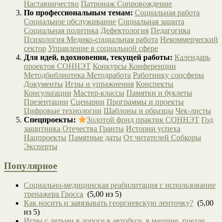
Наставничество
Патронаж
Сопровождение
По профессиональным темам:
Социальная работа
Социальное обслуживание
Социальная защита
Социальная политика
Дефектология
Педагогика
Психология
Медико-социальная работа
Некоммерческий
сектор
Управление в социальной сфере
Для идей, вдохновения, текущей работы:
Календарь
проектов СОННЭТ
Конкурсы
Конференции
Методбиблиотека
Методработа
Работнику соцсферы
Документы
Игры и упражнения
Конспекты
Консультации
Мастер-классы
Памятки и буклеты
Презентации
Сценарии
Программы и проекты
Цифровые технологии
Шаблоны и образцы
Чек-листы
Спецпроекты:
Золотой фонд практик СОННЭТ
Год
защитника Отечества
Гранты
Истории успеха
Нацпроекты
Памятные даты
От читателей
Собкоры
Эксперты
Популярное
Социально-медицинская реабилитация с использование
тренажера Гросса
(5,00 из 5)
Как носить и завязывать георгиевскую ленточку?
(5,00
из 5)
Игры с детьми в дороге в автобусе, в машине, поезде