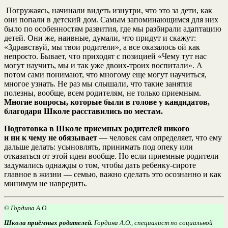
Погружаясь, начинали видеть изнутри, что это за дети, как
они попали в детский дом. Самым запоминающимся для них
было по особенностям развития, где мы разбирали адаптацию
детей. Они же, наивные, думали, что придут и скажут:
«Здравствуй, мы твои родители», а все оказалось ой как
непросто. Бывает, что приходят с позицией «Чему тут нас
могут научить, мы и так уже двоих-троих воспитали». А
потом сами понимают, что многому еще могут научиться,
многое узнать. Не раз мы слышали, что такие занятия
полезны, вообще, всем родителям, не только приемным.
Многие вопросы, которые были в голове у кандидатов,
благодаря Школе расставились по местам.
Подготовка в Школе приемных родителей никого
и ни к чему не обязывает
— человек сам определяет, что ему
дальше делать: усыновлять, принимать под опеку или
отказаться от этой идеи вообще. Но если приемные родители
задумались однажды о том, чтобы дать ребенку-сироте
главное в жизни — семью, важно сделать это осознанно и как
минимум не навредить.
©
Гордина А.О.
Школа приёмных родителей.
Гордина А.О., специалист по социальной