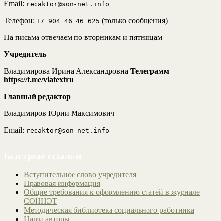
Email:
redaktor@son-net.info
Телефон:
(только сообщения)
+7 904 46 46 625
На письма отвечаем по вторникам и пятницам
Учредитель
Владимирова Ирина Александровна
Телеграмм
https://t.me/viatextru
Главный редактор
Владимиров Юрий Максимович
Email:
redaktor@son-net.info
Быстрые ссылки
Вступительное слово учредителя
Правовая информация
Общие требования к оформлению статей в журнале
СОННЭТ
Методическая библиотека социального работника
Наши авторы