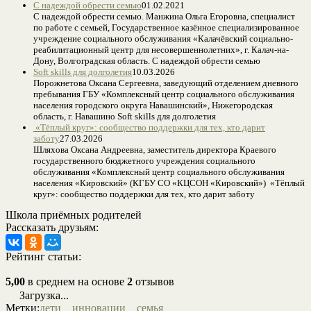
C надеждой обрести семью
01.02.2021
C надеждой обрести семью. Манжина Ольга Егоровна, специалист
по работе с семьей, Государственное казённое специализированное
учреждение социального обслуживания «Калачёвский социально-
реабилитационный центр для несовершеннолетних», г. Калач-на-
Дону, Волгоградская область. C надеждой обрести семью
Soft skills для долголетия
10.03.2026
Порожнетова Оксана Сергеевна, заведующий отделением дневного
пребывания ГБУ «Комплексный центр социального обслуживания
населения городского округа Навашинский», Нижегородская
область, г. Навашино Soft skills для долголетия
«Тёплый круг»: сообщество поддержки для тех, кто дарит
заботу
27.03.2026
Шляхова Оксана Андреевна, заместитель директора Краевого
государственного бюджетного учреждения социального
обслуживания «Комплексный центр социального обслуживания
населения «Кировский» (КГБУ СО «КЦСОН «Кировский») «Тёплый
круг»: сообщество поддержки для тех, кто дарит заботу
Школа приёмных родителей
Рассказать друзьям:
Рейтинг статьи:
5,00
в среднем на основе
2
отзывов
Загрузка...
Метки:
дети
инновации
семья