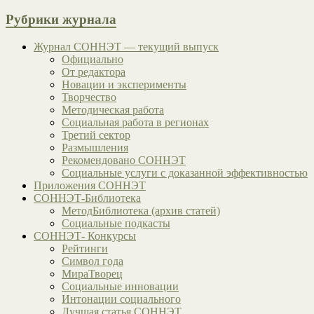
Рубрики журнала
Журнал СОННЭТ — текущий выпуск
Официально
От редактора
Новации и эксперименты
Творчество
Методическая работа
Социальная работа в регионах
Третий сектор
Размышления
Рекомендовано СОННЭТ
Социальные услуги с доказанной эффективностью
Приложения СОННЭТ
СОННЭТ-Библиотека
МетодБиблиотека (архив статей)
Социальные подкасты
СОННЭТ- Конкурсы
Рейтинги
Символ года
МираТворец
Социальные инновации
Интонации социального
Лучшая статья СОННЭТ