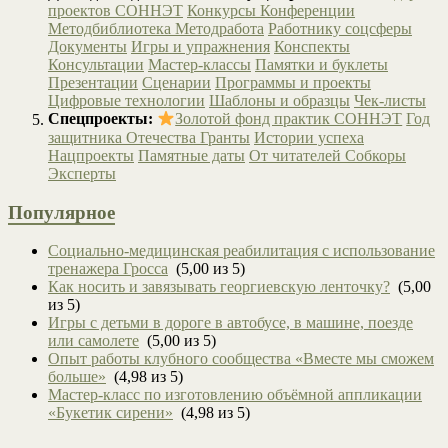
проектов СОННЭТ
Конкурсы
Конференции
Методбиблиотека
Методработа
Работнику соцсферы
Документы
Игры и упражнения
Конспекты
Консультации
Мастер-классы
Памятки и буклеты
Презентации
Сценарии
Программы и проекты
Цифровые технологии
Шаблоны и образцы
Чек-листы
Спецпроекты:
Золотой фонд практик СОННЭТ
Год
защитника Отечества
Гранты
Истории успеха
Нацпроекты
Памятные даты
От читателей
Собкоры
Эксперты
Популярное
Социально-медицинская реабилитация с использование
тренажера Гросса
(5,00 из 5)
Как носить и завязывать георгиевскую ленточку?
(5,00
из 5)
Игры с детьми в дороге в автобусе, в машине, поезде
или самолете
(5,00 из 5)
Опыт работы клубного сообщества «Вместе мы сможем
больше»
(4,98 из 5)
Мастер-класс по изготовлению объёмной аппликации
«Букетик сирени»
(4,98 из 5)