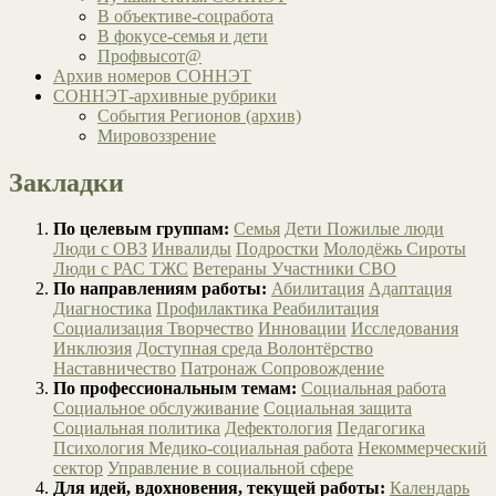
В объективе-соцработа
В фокусе-семья и дети
Профвысот@
Архив номеров СОННЭТ
СОННЭТ-архивные рубрики
События Регионов (архив)
Мировоззрение
Закладки
По целевым группам:
Семья
Дети
Пожилые люди
Люди с ОВЗ
Инвалиды
Подростки
Молодёжь
Сироты
Люди с РАС
ТЖС
Ветераны
Участники СВО
По направлениям работы:
Абилитация
Адаптация
Диагностика
Профилактика
Реабилитация
Социализация
Творчество
Инновации
Исследования
Инклюзия
Доступная среда
Волонтёрство
Наставничество
Патронаж
Сопровождение
По профессиональным темам:
Социальная работа
Социальное обслуживание
Социальная защита
Социальная политика
Дефектология
Педагогика
Психология
Медико-социальная работа
Некоммерческий
сектор
Управление в социальной сфере
Для идей, вдохновения, текущей работы:
Календарь