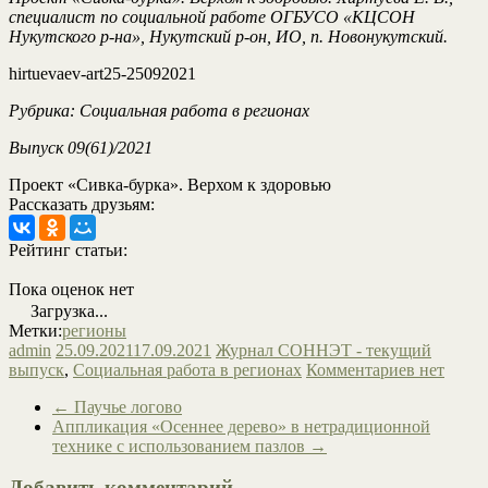
специалист по социальной работе ОГБУСО «КЦСОН
Нукутского р-на», Нукутский р-он, ИО, п. Новонукутский.
hirtuevaev-art25-25092021
Рубрика: Социальная работа в регионах
Выпуск 09(61)/2021
Проект «Сивка-бурка». Верхом к здоровью
Рассказать друзьям:
Рейтинг статьи:
Пока оценок нет
Загрузка...
Метки:
регионы
admin
25.09.2021
17.09.2021
Журнал СОННЭТ - текущий
выпуск
,
Социальная работа в регионах
Комментариев нет
←
Паучье логово
Аппликация «Осеннее дерево» в нетрадиционной
технике с использованием пазлов
→
Добавить комментарий