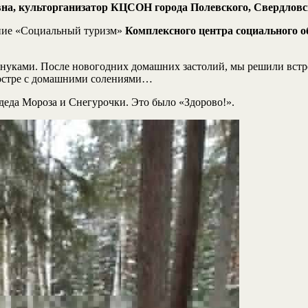
на, культорганизатор КЦСОН города Полевского, Свердловс
ение «Социальный туризм»
Комплексного центра социального о
, внуками. После новогодних домашних застолий, мы решили вст
 костре с домашними солениями…
т деда Мороза и Снегурочки. Это было «Здорово!».