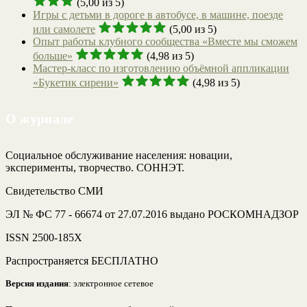
(5,00 из 5)
Игры с детьми в дороге в автобусе, в машине, поезде
или самолете
(5,00 из 5)
Опыт работы клубного сообщества «Вместе мы сможем
больше»
(4,98 из 5)
Мастер-класс по изготовлению объёмной аппликации
«Букетик сирени»
(4,98 из 5)
О журнале
Социальное обслуживание населения: новации,
эксперименты, творчество. СОННЭТ.
Свидетельство СМИ
ЭЛ № ФС 77 - 66674 от 27.07.2016 выдано РОСКОМНАДЗОР
ISSN 2500-185Х
Распространяется БЕСПЛАТНО
Версия издания
: электронное сетевое