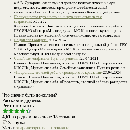
о А.В. Суворове, слепоглухом докторе психологических наук,
педагоге, поэте, писателе, президенте Сообщества семей
слепоглухих России Человек, запустивший «Конвейер доброты»
Преимущества путешествий и изучения новых мест с
возрастом
05.05.2024
Карпенко Светлана Николаевна, специалист по социальной работе
ГБУ ЯНАО «Центр «Милосердие» в МО Красноселькупский р-н»
Преимущества путешествий и изучения новых мест с возрастом
Не дай себя обидеть!
30.04.2024
Иванова Ирина Анатольевна, специалист по социальной работе, ГБУ
ЯНАО «Центр «Милосердие» в МО Красноселькупский район», с.
Красноселькуп, ЯНАО Не дай себя обидеть!
Семейные конфликты. Пути их решения.
25.04.2024
Сычева Наталья Николаевна, психолог ГОАУСОН «Полярнинский
КЦСОН», Мурманская обл. Семейные конфликты. Пути их решения.
«Представь, что твой ребенок рождается с крыльями»
23.04.2024
Сычева Наталья Николаевна, психолог ГОАУСОН «Полярнинский
КЦСОН», Мурманская обл. «Представь, что твой ребенок рождается
с крыльями»
Что значит быть пожилым?
Рассказать друзьям:
Рейтинг статьи:
4,61
в среднем на основе
18
отзывов
Загрузка...
Метки:
мировоззрение
пожилые