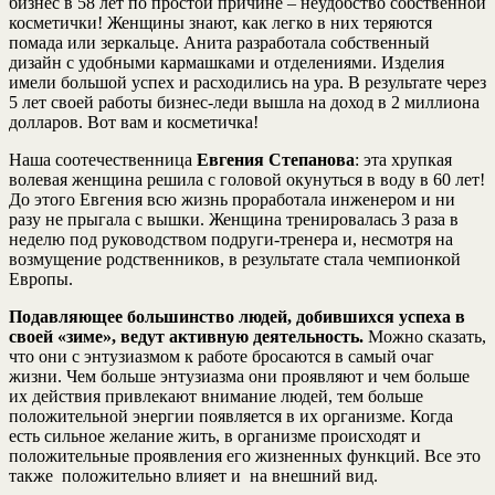
бизнес в 58 лет по простой причине – неудобство собственной
косметички! Женщины знают, как легко в них теряются
помада или зеркальце. Анита разработала собственный
дизайн с удобными кармашками и отделениями. Изделия
имели большой успех и расходились на ура. В результате через
5 лет своей работы бизнес-леди вышла на доход в 2 миллиона
долларов. Вот вам и косметичка!
Наша соотечественница
Евгения Степанова
: эта хрупкая
волевая женщина решила с головой окунуться в воду в 60 лет!
До этого Евгения всю жизнь проработала инженером и ни
разу не прыгала с вышки. Женщина тренировалась 3 раза в
неделю под руководством подруги-тренера и, несмотря на
возмущение родственников, в результате стала чемпионкой
Европы.
Подавляющее большинство людей, добившихся успеха в
своей «зиме», ведут активную деятельность.
Можно сказать,
что они с энтузиазмом к работе бросаются в самый очаг
жизни. Чем больше энтузиазма они проявляют и чем больше
их действия привлекают внимание людей, тем больше
положительной энергии появляется в их организме. Когда
есть сильное желание жить, в организме происходят и
положительные проявления его жизненных функций. Все это
также положительно влияет и на внешний вид.