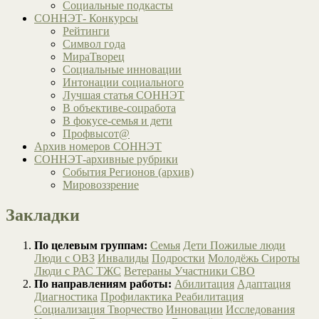
Социальные подкасты
СОННЭТ- Конкурсы
Рейтинги
Символ года
МираТворец
Социальные инновации
Интонации социального
Лучшая статья СОННЭТ
В объективе-соцработа
В фокусе-семья и дети
Профвысот@
Архив номеров СОННЭТ
СОННЭТ-архивные рубрики
События Регионов (архив)
Мировоззрение
Закладки
По целевым группам:
Семья
Дети
Пожилые люди
Люди с ОВЗ
Инвалиды
Подростки
Молодёжь
Сироты
Люди с РАС
ТЖС
Ветераны
Участники СВО
По направлениям работы:
Абилитация
Адаптация
Диагностика
Профилактика
Реабилитация
Социализация
Творчество
Инновации
Исследования