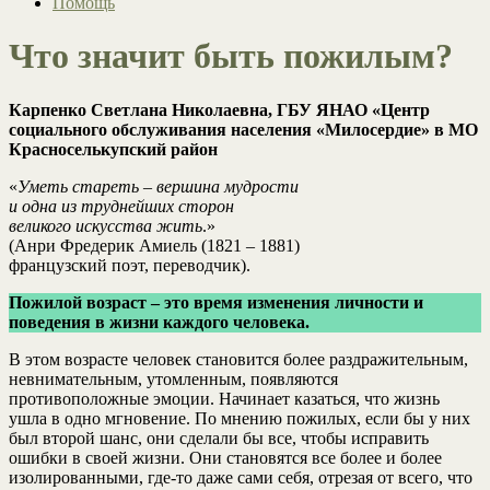
Помощь
Что значит быть пожилым?
Карпенко Светлана Николаевна, ГБУ ЯНАО «Центр
социального обслуживания населения «Милосердие» в МО
Красноселькупский район
«
Уметь стареть – вершина мудрости
и одна из труднейших сторон
великого искусства жить
.»
(Анри Фредерик Амиель (1821 – 1881)
французский поэт, переводчик).
Пожилой возраст – это время изменения личности и
поведения в жизни каждого человека.
В этом возрасте человек становится более раздражительным,
невнимательным, утомленным, появляются
противоположные эмоции. Начинает казаться, что жизнь
ушла в одно мгновение. По мнению пожилых, если бы у них
был второй шанс, они сделали бы все, чтобы исправить
ошибки в своей жизни. Они становятся все более и более
изолированными, где-то даже сами себя, отрезая от всего, что