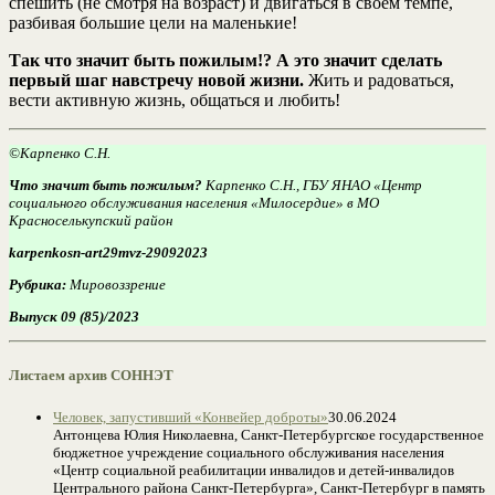
спешить (не смотря на возраст) и двигаться в своем темпе,
разбивая большие цели на маленькие!
Так что значит быть пожилым!? А это значит сделать
первый шаг навстречу новой жизни.
Жить и радоваться,
вести активную жизнь, общаться и любить!
©Карпенко С.Н.
Что значит быть пожилым?
Карпенко С.Н., ГБУ ЯНАО «Центр
социального обслуживания населения «Милосердие» в МО
Красноселькупский район
karpenkosn-art29mvz-29092023
Рубрика:
Мировоззрение
Выпуск 09 (85)/2023
Листаем архив СОННЭТ
Человек, запустивший «Конвейер доброты»
30.06.2024
Антонцева Юлия Николаевна, Санкт-Петербургское государственное
бюджетное учреждение социального обслуживания населения
«Центр социальной реабилитации инвалидов и детей-инвалидов
Центрального района Санкт-Петербурга», Санкт-Петербург в память