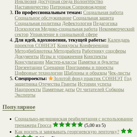
Инклюзия
Доступная среда
Волонтёрство
Наставничество
Патронаж
Сопровождение
По профессиональным темам:
Социальная работа
Социальное обслуживание
Социальная защита
Социальная политика
Дефектология
Педагогика
Психология
Медико-социальная работа
Некоммерческий
сектор
Управление в социальной сфере
Для идей, вдохновения, текущей работы:
Календарь
проектов СОННЭТ
Конкурсы
Конференции
Методбиблиотека
Методработа
Работнику соцсферы
Документы
Игры и упражнения
Конспекты
Консультации
Мастер-классы
Памятки и буклеты
Презентации
Сценарии
Программы и проекты
Цифровые технологии
Шаблоны и образцы
Чек-листы
Спецпроекты:
Золотой фонд практик СОННЭТ
Год
защитника Отечества
Гранты
Истории успеха
Нацпроекты
Памятные даты
От читателей
Собкоры
Эксперты
Популярное
Социально-медицинская реабилитация с использование
тренажера Гросса
(5,00 из 5)
Как носить и завязывать георгиевскую ленточку?