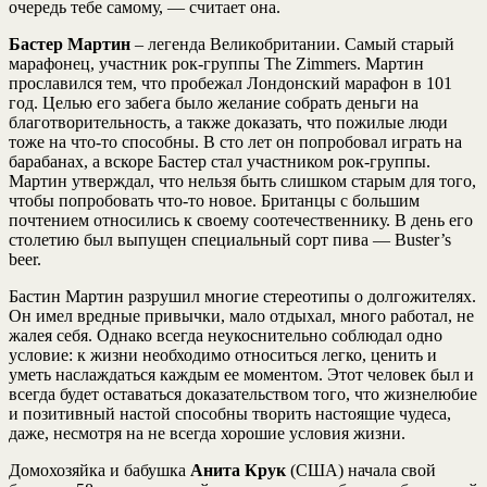
очередь тебе самому, — считает она.
Бастер Мартин
– легенда Великобритании. Самый старый
марафонец, участник рок-группы The Zimmers. Мартин
прославился тем, что пробежал Лондонский марафон в 101
год. Целью его забега было желание собрать деньги на
благотворительность, а также доказать, что пожилые люди
тоже на что-то способны. В сто лет он попробовал играть на
барабанах, а вскоре Бастер стал участником рок-группы.
Мартин утверждал, что нельзя быть слишком старым для того,
чтобы попробовать что-то новое. Британцы с большим
почтением относились к своему соотечественнику. В день его
столетию был выпущен специальный сорт пива — Buster’s
beer.
Бастин Мартин разрушил многие стереотипы о долгожителях.
Он имел вредные привычки, мало отдыхал, много работал, не
жалея себя. Однако всегда неукоснительно соблюдал одно
условие: к жизни необходимо относиться легко, ценить и
уметь наслаждаться каждым ее моментом. Этот человек был и
всегда будет оставаться доказательством того, что жизнелюбие
и позитивный настой способны творить настоящие чудеса,
даже, несмотря на не всегда хорошие условия жизни.
Домохозяйка и бабушка
Анита Крук
(США) начала свой