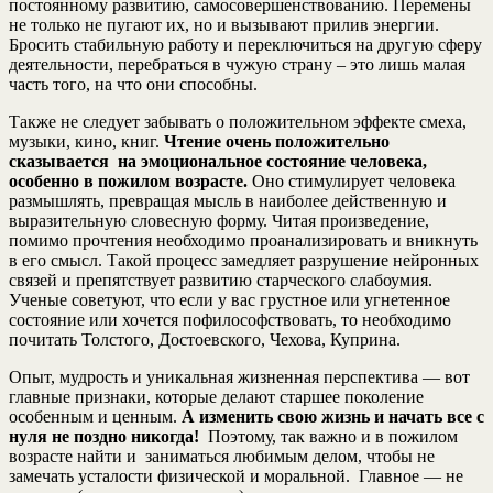
постоянному развитию, самосовершенствованию. Перемены
не только не пугают их, но и вызывают прилив энергии.
Бросить стабильную работу и переключиться на другую сферу
деятельности, перебраться в чужую страну – это лишь малая
часть того, на что они способны.
Также не следует забывать о положительном эффекте смеха,
музыки, кино, книг.
Чтение очень положительно
сказывается на эмоциональное состояние человека,
особенно в пожилом возрасте.
Оно стимулирует человека
размышлять, превращая мысль в наиболее действенную и
выразительную словесную форму. Читая произведение,
помимо прочтения необходимо проанализировать и вникнуть
в его смысл. Такой процесс замедляет разрушение нейронных
связей и препятствует развитию старческого слабоумия.
Ученые советуют, что если у вас грустное или угнетенное
состояние или хочется пофилософствовать, то необходимо
почитать Толстого, Достоевского, Чехова, Куприна.
Опыт, мудрость и уникальная жизненная перспектива — вот
главные признаки, которые делают старшее поколение
особенным и ценным.
А изменить свою жизнь и начать все с
нуля не поздно никогда!
Поэтому, так важно и в пожилом
возрасте найти и заниматься любимым делом, чтобы не
замечать усталости физической и моральной. Главное — не