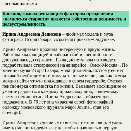
воспоминаниями.
Конечно, самым решающим фактором преодоления
«комплекса старости» является собственная решимость и
целеустремленность.
Ирина Андреевна Денисова
– любимая модель и муза
фотографа Игоря Гавара, создателя проекта «Олдушка».
Ирина Андреевна прожила интересную и яркую жизнь.
Работала кладовщицей и лаборанткой в военной части,
дослужилась до сержанта. Была диспетчером на заводе и
подрабатывала стюардессой на авиарейсе «Омск-Москва». По
мнению музы Игоря Гавара, мода циклична, поэтому ей нет
никакой необходимости покупать новые вещи, так как всегда
можно найти что-то подходящее в своем гардеробе. Омская
пенсионерка оптимистка по жизни. Вызывает восхищение ее
умение радоваться каждому прожитому дню, солнечному
свету и пению птиц. Ирина Андреевна – образец для
подражания. В 76 лет она украсила своей фотографией
обложку московского журнала Major Journal, став его
Covergirl.
Ирина Андреевна считает, что возраст не приговор. Нужно
иметь смелость одеваться так, чтобы нравилось в первую