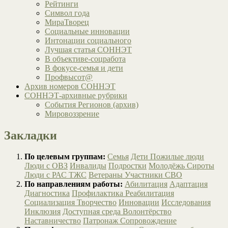
Рейтинги
Символ года
МираТворец
Социальные инновации
Интонации социального
Лучшая статья СОННЭТ
В объективе-соцработа
В фокусе-семья и дети
Профвысот@
Архив номеров СОННЭТ
СОННЭТ-архивные рубрики
События Регионов (архив)
Мировоззрение
Закладки
По целевым группам:
Семья
Дети
Пожилые люди
Люди с ОВЗ
Инвалиды
Подростки
Молодёжь
Сироты
Люди с РАС
ТЖС
Ветераны
Участники СВО
По направлениям работы:
Абилитация
Адаптация
Диагностика
Профилактика
Реабилитация
Социализация
Творчество
Инновации
Исследования
Инклюзия
Доступная среда
Волонтёрство
Наставничество
Патронаж
Сопровождение