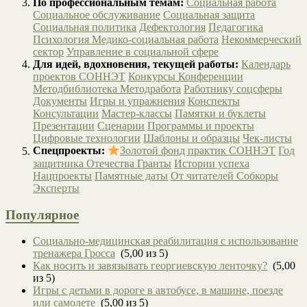
По профессиональным темам:
Социальная работа
Социальное обслуживание
Социальная защита
Социальная политика
Дефектология
Педагогика
Психология
Медико-социальная работа
Некоммерческий
сектор
Управление в социальной сфере
Для идей, вдохновения, текущей работы:
Календарь
проектов СОННЭТ
Конкурсы
Конференции
Методбиблиотека
Методработа
Работнику соцсферы
Документы
Игры и упражнения
Конспекты
Консультации
Мастер-классы
Памятки и буклеты
Презентации
Сценарии
Программы и проекты
Цифровые технологии
Шаблоны и образцы
Чек-листы
Спецпроекты:
Золотой фонд практик СОННЭТ
Год
защитника Отечества
Гранты
Истории успеха
Нацпроекты
Памятные даты
От читателей
Собкоры
Эксперты
Популярное
Социально-медицинская реабилитация с использование
тренажера Гросса
(5,00 из 5)
Как носить и завязывать георгиевскую ленточку?
(5,00
из 5)
Игры с детьми в дороге в автобусе, в машине, поезде
или самолете
(5,00 из 5)