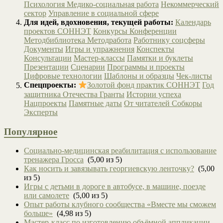
Психология
Медико-социальная работа
Некоммерческий
сектор
Управление в социальной сфере
Для идей, вдохновения, текущей работы:
Календарь
проектов СОННЭТ
Конкурсы
Конференции
Методбиблиотека
Методработа
Работнику соцсферы
Документы
Игры и упражнения
Конспекты
Консультации
Мастер-классы
Памятки и буклеты
Презентации
Сценарии
Программы и проекты
Цифровые технологии
Шаблоны и образцы
Чек-листы
Спецпроекты:
Золотой фонд практик СОННЭТ
Год
защитника Отечества
Гранты
Истории успеха
Нацпроекты
Памятные даты
От читателей
Собкоры
Эксперты
Популярное
Социально-медицинская реабилитация с использование
тренажера Гросса
(5,00 из 5)
Как носить и завязывать георгиевскую ленточку?
(5,00
из 5)
Игры с детьми в дороге в автобусе, в машине, поезде
или самолете
(5,00 из 5)
Опыт работы клубного сообщества «Вместе мы сможем
больше»
(4,98 из 5)
Мастер-класс по изготовлению объёмной аппликации