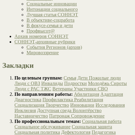
Социальные инновации
Интонации социального
Лучшая статья СОННЭТ
В объективе-соцработа
В фокусе-семья и дети
Профвысот@
Архив номеров СОННЭТ
СОННЭТ-архивные рубрики
События Регионов (архив)
Мировоззрение
Закладки
По целевым группам:
Семья
Дети
Пожилые люди
Люди с ОВЗ
Инвалиды
Подростки
Молодёжь
Сироты
Люди с РАС
ТЖС
Ветераны
Участники СВО
По направлениям работы:
Абилитация
Адаптация
Диагностика
Профилактика
Реабилитация
Социализация
Творчество
Инновации
Исследования
Инклюзия
Доступная среда
Волонтёрство
Наставничество
Патронаж
Сопровождение
По профессиональным темам:
Социальная работа
Социальное обслуживание
Социальная защита
Социальная политика
Дефектология
Педагогика