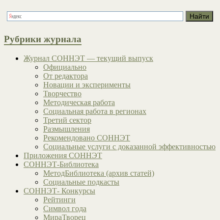
Рубрики журнала
Журнал СОННЭТ — текущий выпуск
Официально
От редактора
Новации и эксперименты
Творчество
Методическая работа
Социальная работа в регионах
Третий сектор
Размышления
Рекомендовано СОННЭТ
Социальные услуги с доказанной эффективностью
Приложения СОННЭТ
СОННЭТ-Библиотека
МетодБиблиотека (архив статей)
Социальные подкасты
СОННЭТ- Конкурсы
Рейтинги
Символ года
МираТворец