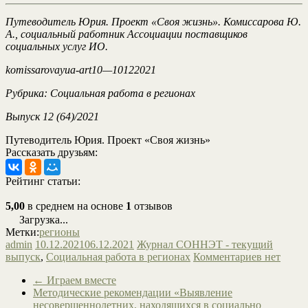
Путеводитель Юрия. Проект «Своя жизнь». Комиссарова Ю.
А., социальный работник Ассоциации поставщиков
социальных услуг ИО.
komissarovayua
-art
10
—
10
122021
Рубрика: Социальная работа в регионах
Выпуск
12
(64)/2021
Путеводитель Юрия. Проект «Своя жизнь»
Рассказать друзьям:
Рейтинг статьи:
5,00
в среднем на основе
1
отзывов
Загрузка...
Метки:
регионы
admin
10.12.2021
06.12.2021
Журнал СОННЭТ - текущий
выпуск
,
Социальная работа в регионах
Комментариев нет
←
Играем вместе
Методические рекомендации «Выявление
несовершеннолетних, находящихся в социально