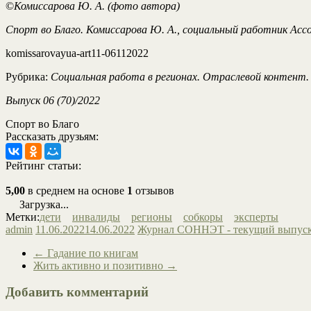
©
Комиссарова Ю. А. (фото автора)
Спорт во Благо. Комиссарова Ю. А., социальный работник Асс
komissarovayua-art11-06112022
Рубрика:
Социальная работа в регионах. Отраслевой контент.
Выпуск 06 (70)/2022
Спорт во Благо
Рассказать друзьям:
Рейтинг статьи:
5,00
в среднем на основе
1
отзывов
Загрузка...
Метки:
дети
инвалиды
регионы
собкоры
эксперты
admin
11.06.2022
14.06.2022
Журнал СОННЭТ - текущий выпус
←
Гадание по книгам
Жить активно и позитивно
→
Добавить комментарий