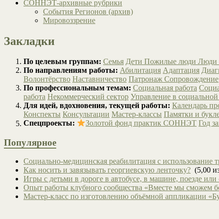
СОННЭТ-архивные рубрики
События Регионов (архив)
Мировоззрение
Закладки
По целевым группам:
Семья
Дети
Пожилые люди
Люди 
По направлениям работы:
Абилитация
Адаптация
Диаг
Волонтёрство
Наставничество
Патронаж
Сопровождение
По профессиональным темам:
Социальная работа
Социа
работа
Некоммерческий сектор
Управление в социальной
Для идей, вдохновения, текущей работы:
Календарь п
Конспекты
Консультации
Мастер-классы
Памятки и букл
Спецпроекты:
Золотой фонд практик СОННЭТ
Год з
Популярное
Социально-медицинская реабилитация с использование т
Как носить и завязывать георгиевскую ленточку?
(5,00 из
Игры с детьми в дороге в автобусе, в машине, поезде или
Опыт работы клубного сообщества «Вместе мы сможем 
Мастер-класс по изготовлению объёмной аппликации «Б