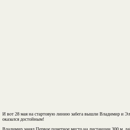
И вот 28 мая на стартовую линию забега вышли Владимир и Эл
оказался достойным!
Владимир занял Первое почетное место на дистанции 300 м. ла