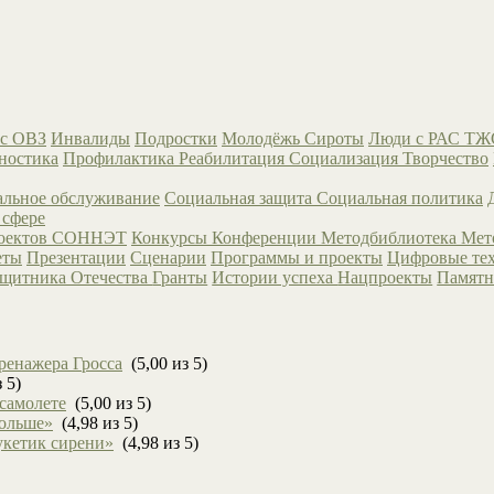
с ОВЗ
Инвалиды
Подростки
Молодёжь
Сироты
Люди с РАС
ТЖ
ностика
Профилактика
Реабилитация
Социализация
Творчество
льное обслуживание
Социальная защита
Социальная политика
 сфере
роектов СОННЭТ
Конкурсы
Конференции
Методбиблиотека
Мет
еты
Презентации
Сценарии
Программы и проекты
Цифровые те
ащитника Отечества
Гранты
Истории успеха
Нацпроекты
Памятн
ренажера Гросса
(5,00 из 5)
 5)
 самолете
(5,00 из 5)
больше»
(4,98 из 5)
укетик сирени»
(4,98 из 5)