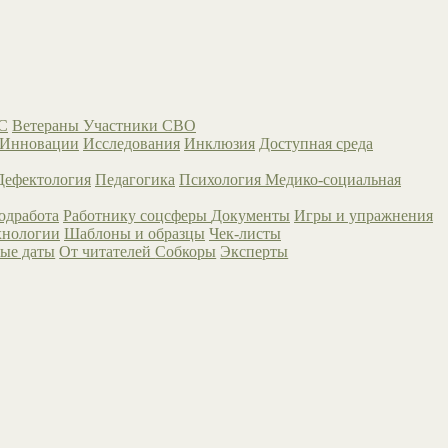
С
Ветераны
Участники СВО
Инновации
Исследования
Инклюзия
Доступная среда
Дефектология
Педагогика
Психология
Медико-социальная
одработа
Работнику соцсферы
Документы
Игры и упражнения
хнологии
Шаблоны и образцы
Чек-листы
ые даты
От читателей
Собкоры
Эксперты