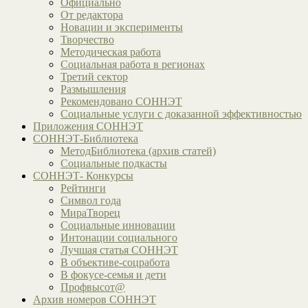
Официально
От редактора
Новации и эксперименты
Творчество
Методическая работа
Социальная работа в регионах
Третий сектор
Размышления
Рекомендовано СОННЭТ
Социальные услуги с доказанной эффективностью
Приложения СОННЭТ
СОННЭТ-Библиотека
МетодБиблиотека (архив статей)
Социальные подкасты
СОННЭТ- Конкурсы
Рейтинги
Символ года
МираТворец
Социальные инновации
Интонации социального
Лучшая статья СОННЭТ
В объективе-соцработа
В фокусе-семья и дети
Профвысот@
Архив номеров СОННЭТ