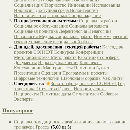
Социализация
Творчество
Инновации
Исследования
Инклюзия
Доступная среда
Волонтёрство
Наставничество
Патронаж
Сопровождение
По профессиональным темам:
Социальная работа
Социальное обслуживание
Социальная защита
Социальная политика
Дефектология
Педагогика
Психология
Медико-социальная работа
Некоммерческий
сектор
Управление в социальной сфере
Для идей, вдохновения, текущей работы:
Календарь
проектов СОННЭТ
Конкурсы
Конференции
Методбиблиотека
Методработа
Работнику соцсферы
Документы
Игры и упражнения
Конспекты
Консультации
Мастер-классы
Памятки и буклеты
Презентации
Сценарии
Программы и проекты
Цифровые технологии
Шаблоны и образцы
Чек-листы
Спецпроекты:
Золотой фонд практик СОННЭТ
Год
защитника Отечества
Гранты
Истории успеха
Нацпроекты
Памятные даты
От читателей
Собкоры
Эксперты
Популярное
Социально-медицинская реабилитация с использование
тренажера Гросса
(5,00 из 5)