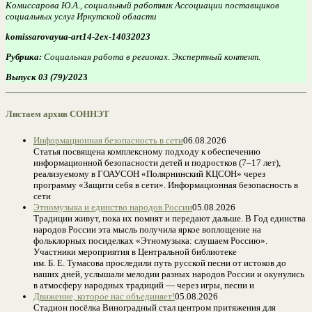
Комиссарова Ю.А., социальный работник Ассоциации поставщиков
социальных услуг Иркутской области
komissarovayua-art14-2ex-14032023
Рубрика:
Социальная работа в регионах
.
Экспертный контент.
Выпуск 03 (79)/202
3
Листаем архив СОННЭТ
Информационная безопасность в сети
06.08.2026
Статья посвящена комплексному подходу к обеспечению
информационной безопасности детей и подростков (7–17 лет),
реализуемому в ГОАУСОН «Полярнинский КЦСОН» через
программу «Защити себя в сети». Информационная безопасность в
сети
Этномузыка и единство народов России
05.08.2026
Традиции живут, пока их помнят и передают дальше. В Год единства
народов России эта мысль получила яркое воплощение на
фольклорных посиделках «Этномузыка: слушаем Россию».
Участники мероприятия в Центральной библиотеке
им. Б. Е. Тумасова проследили путь русской песни от истоков до
наших дней, услышали мелодии разных народов России и окунулись
в атмосферу народных традиций — через игры, песни и
Движение, которое нас объединяет!
05.08.2026
Стадион посёлка Виноградный стал центром притяжения для