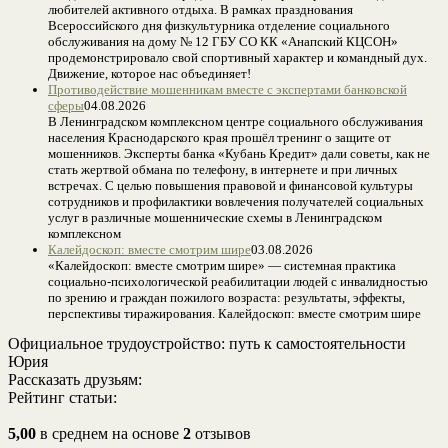
любителей активного отдыха. В рамках празднования
Всероссийского дня физкультурника отделение социального
обслуживания на дому № 12 ГБУ СО КК «Анапский КЦСОН»
продемонстрировало свой спортивный характер и командный дух.
Движение, которое нас объединяет!
Противодействие мошенникам вместе с экспертами банковской
сферы
04.08.2026
В Ленинградском комплексном центре социального обслуживания
населения Краснодарского края прошёл тренинг о защите от
мошенников. Эксперты банка «Кубань Кредит» дали советы, как не
стать жертвой обмана по телефону, в интернете и при личных
встречах. С целью повышения правовой и финансовой культуры
сотрудников и профилактики вовлечения получателей социальных
услуг в различные мошеннические схемы в Ленинградском
комплексном
Калейдоскоп: вместе смотрим шире
03.08.2026
«Калейдоскоп: вместе смотрим шире» — системная практика
социально-психологической реабилитации людей с инвалидностью
по зрению и граждан пожилого возраста: результаты, эффекты,
перспективы тиражирования. Калейдоскоп: вместе смотрим шире
Официальное трудоустройство: путь к самостоятельности
Юрия
Рассказать друзьям:
Рейтинг статьи:
5,00
в среднем на основе
2
отзывов