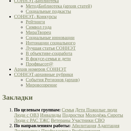
СОННЭТ-Библиотека
МетодБиблиотека (архив статей)
Социальные подкасты
СОННЭТ- Конкурсы
Рейтинги
Символ года
МираТворец
Социальные инновации
Интонации социального
Лучшая статья СОННЭТ
В объективе-соцработа
В фокусе-семья и дети
Профвысот@
Архив номеров СОННЭТ
СОННЭТ-архивные рубрики
События Регионов (архив)
Мировоззрение
Закладки
По целевым группам:
Семья
Дети
Пожилые люди
Люди с ОВЗ
Инвалиды
Подростки
Молодёжь
Сироты
Люди с РАС
ТЖС
Ветераны
Участники СВО
По направлениям работы:
Абилитация
Адаптация
Диагностика
Профилактика
Реабилитация